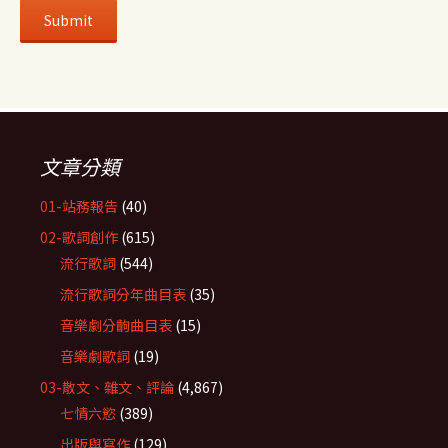
文章分類
01-站務報告
(40)
02-歌詞創作
(615)
流行歌詞
(544)
流行歌詞分年曲目表
(35)
音樂劇分齣曲目表
(15)
音樂劇歌詞
(19)
03-散文、雜文、評論
(4,867)
七情六慾
(389)
出版與寫作
(129)