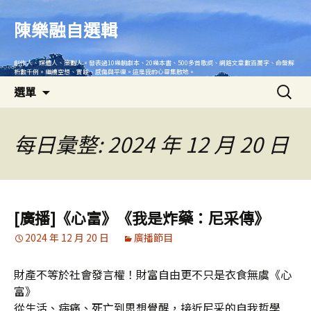
跳
至
陳樂融自選輯
主
要
創作人、媒體人、策劃人。發表過10幾齣劇本、20幾本書、500多首歌詞、網路文章數百萬字、命盤解
內
析數千例。繼續空想、實踐、感傷與平復。這是我的心靈集散地。
搜
容
選單
尋
關
鍵
每日彙整: 2024 年 12 月 20 日
字:
[廣播]《心富》《我是炸藥：尼采傳》
2024 年 12 月 20 日
廣播節目
財產不等於社會發言權！財富自由更不只是衣食無虞《心
富》
從生活、病痛、死亡到思想覺醒，接近尼采的自我哲學