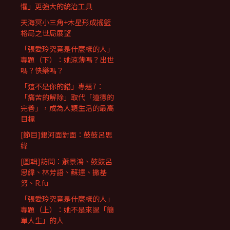
懼」更強大的統治工具
天海冥小三角+木星形成搖籃
格局之世局展望
「張愛玲究竟是什麼樣的人」
專題（下）：她涼薄嗎？出世
嗎？快樂嗎？
「這不是你的錯」專題7：
「痛苦的解除」取代「道德的
完善」，成為人類生活的最高
目標
[節目]銀河面對面：鼓鼓呂思
緯
[圖輯]訪問：蕭景鴻、鼓鼓呂
思緯、林芳語、蘇達、撒基
努、R.fu
「張愛玲究竟是什麼樣的人」
專題（上）：她不是來過「簡
單人生」的人