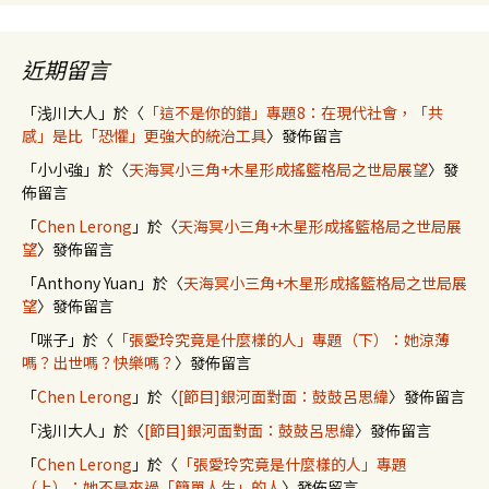
近期留言
「
浅川大人
」於〈
「這不是你的錯」專題8：在現代社會，「共
感」是比「恐懼」更強大的統治工具
〉發佈留言
「
小小強
」於〈
天海冥小三角+木星形成搖籃格局之世局展望
〉發
佈留言
「
Chen Lerong
」於〈
天海冥小三角+木星形成搖籃格局之世局展
望
〉發佈留言
「
Anthony Yuan
」於〈
天海冥小三角+木星形成搖籃格局之世局展
望
〉發佈留言
「
咪子
」於〈
「張愛玲究竟是什麼樣的人」專題（下）：她涼薄
嗎？出世嗎？快樂嗎？
〉發佈留言
「
Chen Lerong
」於〈
[節目]銀河面對面：鼓鼓呂思緯
〉發佈留言
「
浅川大人
」於〈
[節目]銀河面對面：鼓鼓呂思緯
〉發佈留言
「
Chen Lerong
」於〈
「張愛玲究竟是什麼樣的人」專題
（上）：她不是來過「簡單人生」的人
〉發佈留言