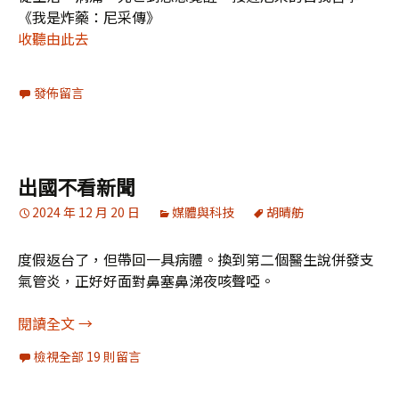
《我是炸藥：尼采傳》
收聽由此去
發佈留言
出國不看新聞
2024 年 12 月 20 日
媒體與科技
胡晴舫
度假返台了，但帶回一具病體。換到第二個醫生說併發支
氣管炎，正好好面對鼻塞鼻涕夜咳聲啞。
出國不看新聞
閱讀全文
→
檢視全部 19 則留言