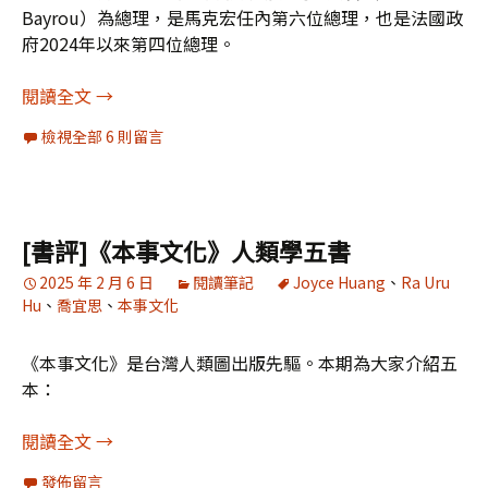
Bayrou）為總理，是馬克宏任內第六位總理，也是法國政
府2024年以來第四位總理。
2025乙巳年大預言：法國與馬克宏
閱讀全文
→
檢視全部 6 則留言
[書評]《本事文化》人類學五書
2025 年 2 月 6 日
閱讀筆記
Joyce Huang
、
Ra Uru
Hu
、
喬宜思
、
本事文化
《本事文化》是台灣人類圖出版先驅。本期為大家介紹五
本：
[書評]《本事文化》人類學五書
閱讀全文
→
發佈留言