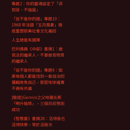
專題2：你的靈魂設定了「非
知音、不強留」
「這不是你的錯」專題10：
1968 年法國「五月風暴」徹
底重塑歐美社會文化基因
人生總是有選擇
巴利佛典《中部》書摘1：做
我法的繼承人，不要做我物質
的繼承人
「這不是你的錯」專題9：如
果每個人都能找到一套自洽的
邏輯赦免自己，那麼地球確實
不再有共識
[驗證]Gemini之父哈薩比斯
「明升暗降」，三個月前預測
成功
《智慧書》書摘28：活得長也
活得快樂，等於活兩次