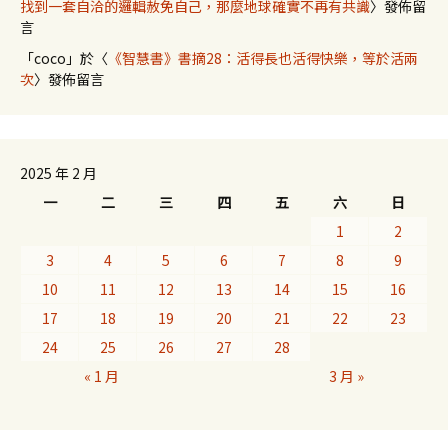
找到一套自洽的邏輯赦免自己，那麼地球確實不再有共識
〉發佈留
言
「
coco
」於〈
《智慧書》書摘28：活得長也活得快樂，等於活兩
次
〉發佈留言
2025 年 2 月
一
二
三
四
五
六
日
1
2
3
4
5
6
7
8
9
10
11
12
13
14
15
16
17
18
19
20
21
22
23
24
25
26
27
28
« 1 月
3 月 »