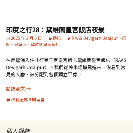
印度之行28：黛維閣皇宮飯店夜景
2025 年 2 月 6 日
遊記
RAAS Devigarh Udaipur
、
印
度
、
烏黛浦
、
黛維閣皇宮飯店
在烏黛浦入住此行第三家皇宮飯店黛維閣皇宮飯店（RAAS
Devigarh Udaipur）。我們從停車場摸黑進來，沒看到常
見的大廳，被分配到各個獨立平房。
印度之行28：黛維閣皇宮飯店夜景
閱讀全文
→
檢視全部 9 則留言
個人鏈結