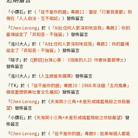
「
小鑽石
」於〈
「這不是你的錯」專題11：當從「只要我喜歡」到
現在「人人自洽、互不相認」
〉發佈留言
「
Chen Lerong
」於〈
「AI比任何人更深刻地談我」專題2：你的
靈魂設定了「非知音、不強留」
〉發佈留言
「
浅川大人
」於〈
「AI比任何人更深刻地談我」專題2：你的靈魂
設定了「非知音、不強留」
〉發佈留言
「
咪子
」於〈
[節目]台灣心事：《找樹的人2》作者徐嘉君博士
〉
發佈留言
「
浅川大人
」於〈
人生總是有選擇
〉發佈留言
「
TK
」於〈
「這不是你的錯」專題10：1968 年法國「五月風暴」
徹底重塑歐美社會文化基因
〉發佈留言
「
Chen Lerong
」於〈
天海冥小三角+木星形成搖籃格局之世局展
望
〉發佈留言
「
小鑽石
」於〈
天海冥小三角+木星形成搖籃格局之世局展望
〉發
佈留言
「
Chen Lerong
」於〈
「這不是你的錯」專題9：如果每個人都能