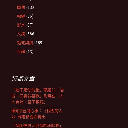
圖像
(132)
報導
(26)
影片
(37)
文摘
(586)
短句與詩
(189)
社群
(13)
近期文章
「這不是你的錯」專題11：當
從「只要我喜歡」到現在「人
人自洽、互不相認」
[節目]台灣心事：《找樹的人
2》作者徐嘉君博士
「AI比任何人更深刻地談我」