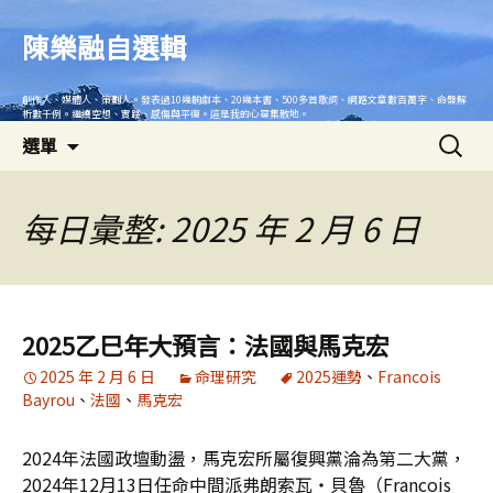
跳
至
陳樂融自選輯
主
要
創作人、媒體人、策劃人。發表過10幾齣劇本、20幾本書、500多首歌詞、網路文章數百萬字、命盤解
內
析數千例。繼續空想、實踐、感傷與平復。這是我的心靈集散地。
搜
容
選單
尋
關
鍵
每日彙整: 2025 年 2 月 6 日
字:
2025乙巳年大預言：法國與馬克宏
2025 年 2 月 6 日
命理研究
2025運勢
、
Francois
Bayrou
、
法國
、
馬克宏
2024年法國政壇動盪，馬克宏所屬復興黨淪為第二大黨，
2024年12月13日任命中間派弗朗索瓦‧貝魯（Francois