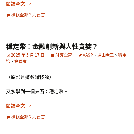
韓良露《占星合盤的吸引力法則》書摘2：遇到凶
閱讀全文
→
檢視全部 3 則留言
穩定幣：金融創新與人性貪婪？
2025 年 5 月 17 日
財經企管
VASP
、
湯山老王
、
穩定
幣
、
金管會
（原影片遭頻道移除）
又多學到一個東西：穩定幣。
穩定幣：金融創新與人性貪婪？
閱讀全文
→
檢視全部 2 則留言