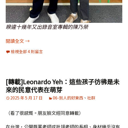
睽違十幾年又出錄音室專輯的陳乃榮
[圖輯]合影：陳乃榮、吱吱郭芝吟、王國春
閱讀全文
→
檢視全部 4 則留言
[轉載]Leonardo Yeh：這些孩子彷彿是未
來的民意代表在萌芽
2025 年 5 月 17 日
06-別人的好東西
、
社群
（看了很感慨。朋友臉文經同意轉載）
在台灣，公開辱罵老師或批評老師的長相、身材幾乎沒有