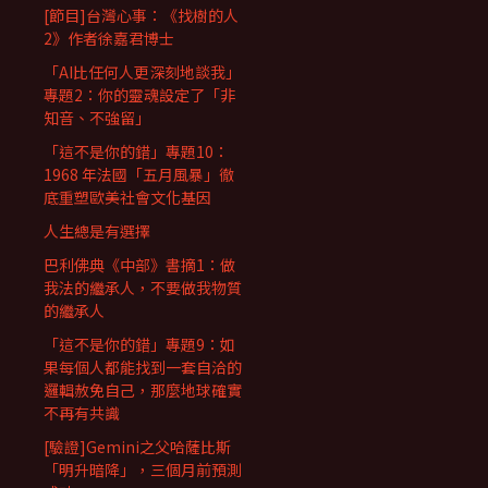
[節目]台灣心事：《找樹的人
2》作者徐嘉君博士
「AI比任何人更深刻地談我」
專題2：你的靈魂設定了「非
知音、不強留」
「這不是你的錯」專題10：
1968 年法國「五月風暴」徹
底重塑歐美社會文化基因
人生總是有選擇
巴利佛典《中部》書摘1：做
我法的繼承人，不要做我物質
的繼承人
「這不是你的錯」專題9：如
果每個人都能找到一套自洽的
邏輯赦免自己，那麼地球確實
不再有共識
[驗證]Gemini之父哈薩比斯
「明升暗降」，三個月前預測