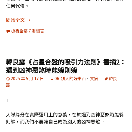
任何代價。
[轉載]Leonardo Yeh：這些孩子彷彿是未來的民
閱讀全文
→
檢視全部 7 則留言
韓良露《占星合盤的吸引力法則》書摘2：
遇到凶神惡煞時能躲則躲
2025 年 5 月 17 日
06-別人的好東西
、
文摘
韓良
露
1
人際緣分在實際運用上的意義，在於遇到凶神惡煞時能躲
則躲，而我們不要讓自己成為別人的凶神惡煞。