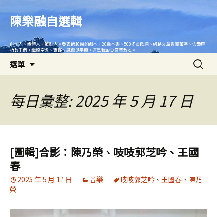
跳
至
陳樂融自選輯
主
要
創作人、媒體人、策劃人。發表過10幾齣劇本、20幾本書、500多首歌詞、網路文章數百萬字、命盤解
內
析數千例。繼續空想、實踐、感傷與平復。這是我的心靈集散地。
搜
容
選單
尋
關
鍵
每日彙整: 2025 年 5 月 17 日
字:
[圖輯]合影：陳乃榮、吱吱郭芝吟、王國
春
2025 年 5 月 17 日
音樂
吱吱郭芝吟
、
王國春
、
陳乃
榮