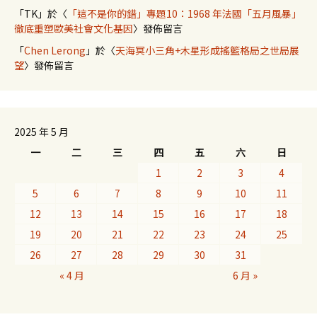
「
TK
」於〈
「這不是你的錯」專題10：1968 年法國「五月風暴」
徹底重塑歐美社會文化基因
〉發佈留言
「
Chen Lerong
」於〈
天海冥小三角+木星形成搖籃格局之世局展
望
〉發佈留言
2025 年 5 月
一
二
三
四
五
六
日
1
2
3
4
5
6
7
8
9
10
11
12
13
14
15
16
17
18
19
20
21
22
23
24
25
26
27
28
29
30
31
« 4 月
6 月 »