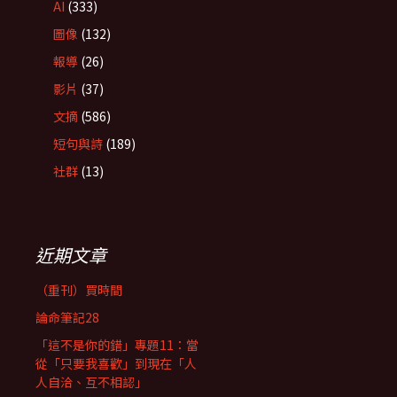
AI
(333)
圖像
(132)
報導
(26)
影片
(37)
文摘
(586)
短句與詩
(189)
社群
(13)
近期文章
（重刊）買時間
論命筆記28
「這不是你的錯」專題11：當
從「只要我喜歡」到現在「人
人自洽、互不相認」