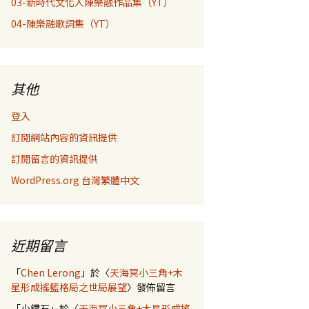
03-新時代文化人陳樂融作品集（YT）
04-陳樂融歌詞集（YT）
其他
登入
訂閱網站內容的資訊提供
訂閱留言的資訊提供
WordPress.org 台灣繁體中文
近期留言
「
Chen Lerong
」於〈
天海冥小三角+木
星形成搖籃格局之世局展望
〉發佈留言
「
小鑽石
」於〈
天海冥小三角+木星形成搖