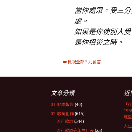
當你處眾，受三分
處。
如果是你使別人受
是你招災之時。
檢視全部 3 則留言
文章分類
近
01-站務報告
(40)
「這
19
02-歌詞創作
(615)
底重
流行歌詞
(544)
人生
流行歌詞分年曲目表
(35)