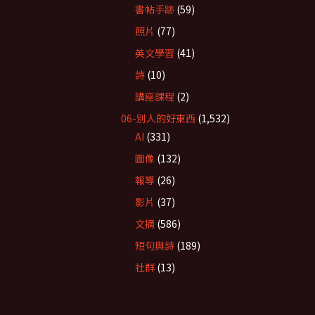
書帖手跡
(59)
照片
(77)
英文學習
(41)
詩
(10)
講座課程
(2)
06-別人的好東西
(1,532)
AI
(331)
圖像
(132)
報導
(26)
影片
(37)
文摘
(586)
短句與詩
(189)
社群
(13)