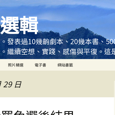
選輯
。發表過10幾齣劇本、20幾本書、5
例。繼續空想、實踐、感傷與平復。這
照片精選
電子書
網站書籤
 29 日