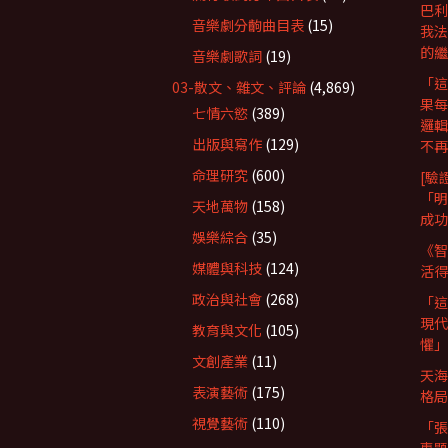
巴利
音樂劇分齣曲目表
(15)
我法
的繼
音樂劇歌詞
(19)
「這
03-散文、雜文、評論
(4,869)
果每
七情六慾
(389)
邏輯
出版與寫作
(129)
不再
命理研究
(600)
[驗
「明
天地萬物
(158)
成功
娛樂綜合
(35)
《智
媒體與科技
(124)
活得
政治與社會
(268)
「這
現代
教育與文化
(105)
懼」
文創產業
(11)
天海
表演藝術
(175)
格局
視覺藝術
(110)
「張