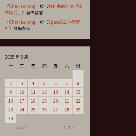
「
Chen Lerong
」於〈
教科書級別的「逆
來順受」
〉發佈留言
「
Chen Lerong
」於〈
SpaceX上市盤解
析
〉發佈留言
2025 年 6 月
一
二
三
四
五
六
日
1
2
3
4
5
6
7
8
9
10
11
12
13
14
15
16
17
18
19
20
21
22
23
24
25
26
27
28
29
30
« 5 月
7 月 »