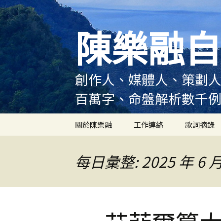
跳
至
陳樂融自
主
要
內
容
創作人、媒體人、策劃人
百萬字、命盤解析數千
關於陳樂融
工作連絡
歌詞摘錄
陳樂融履歷
每日彙整: 2025 年 6 月
陳樂融大事記
陳樂融實體書出版紀錄
陳樂融舞台劇及音樂劇
作品演出紀錄