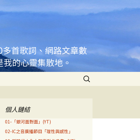
00多首歌詞、網路文章數
是我的心靈集散地。
搜
尋
關
鍵
字:
個人鏈結
01-「銀河面對面」(YT)
02-IC之音廣播節目「理性與感性」