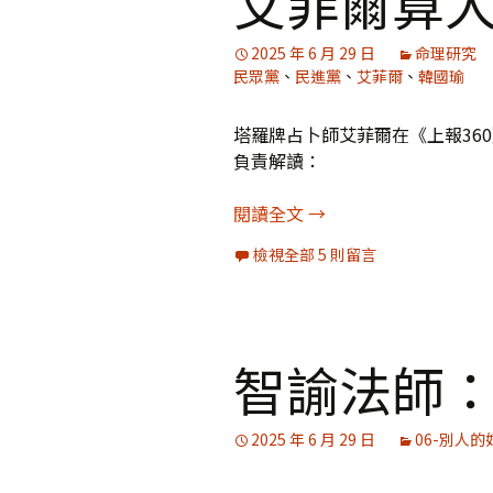
艾菲爾算
媒體專訪精選
2025 年 6 月 29 日
命理研究
民眾黨
、
民進黨
、
艾菲爾
、
韓國瑜
塔羅牌占卜師艾菲爾在《上報36
負責解讀：
艾菲爾算大罷免選後結
閱讀全文
→
檢視全部 5 則留言
智諭法師
2025 年 6 月 29 日
06-別人的