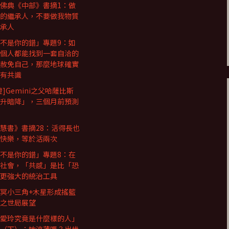
佛典《中部》書摘1：做
的繼承人，不要做我物質
承人
不是你的錯」專題9：如
個人都能找到一套自洽的
赦免自己，那麼地球確實
有共識
證]Gemini之父哈薩比斯
升暗降」，三個月前預測
慧書》書摘28：活得長也
快樂，等於活兩次
不是你的錯」專題8：在
社會，「共感」是比「恐
更強大的統治工具
冥小三角+木星形成搖籃
之世局展望
愛玲究竟是什麼樣的人」