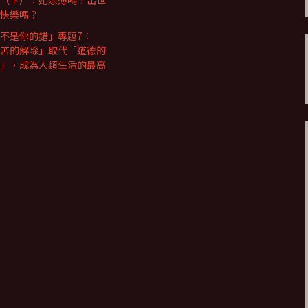
（下）：她涼薄嗎？出世
快樂嗎？
不是你的錯」專題7：
苦的解除」取代「道德的
」，成為人類生活的最高