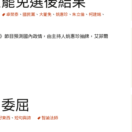
大罷免選後結果
卓榮泰
、
國民黨
、
大罷免
、
姚惠珍
、
朱立倫
、
柯建銘
、
0》節目預測國內政情，由主持人姚惠珍抽牌，艾菲爾
果
：委屈
好東西
、
短句與詩
智諭法師