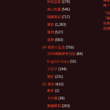
專題
財經企管
(179)
嗎？
身心性靈
(545)
「這
閱讀筆記
(717)
「痛
完善
電影
(1,283)
目標
電視
(527)
音樂
(583)
04-我的小生活
(750)
1999網路夢想日記
(84)
English Diary
(15)
小日子
(194)
遊記
(231)
05-其他
(432)
劇本
(1)
卡片圖
(39)
廣播節目
(203)