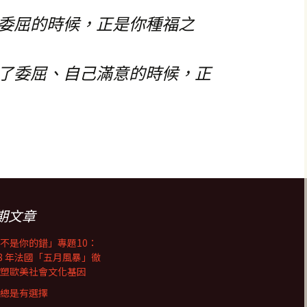
委屈的時候，正是你種福之
了委屈、自己滿意的時候，正
期文章
不是你的錯」專題10：
68 年法國「五月風暴」徹
塑歐美社會文化基因
總是有選擇