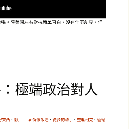
流暢。談美國左右對抗簡單直白，沒有什麼創見，但
是左派壓倒右派
手：極端政治對人
好東西
、
影片
仇恨政治
、
徒步的騎手
、
查理柯克
、
極端