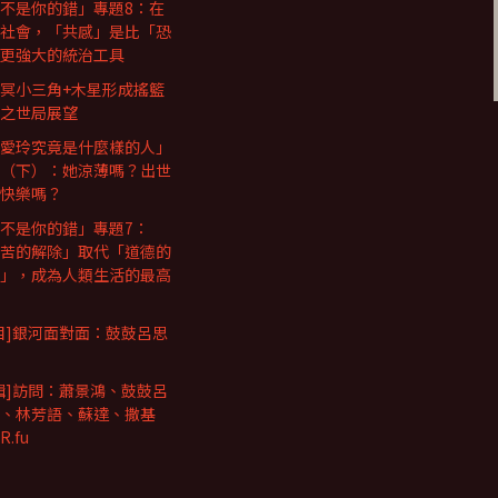
不是你的錯」專題8：在
社會，「共感」是比「恐
更強大的統治工具
冥小三角+木星形成搖籃
之世局展望
愛玲究竟是什麼樣的人」
（下）：她涼薄嗎？出世
快樂嗎？
不是你的錯」專題7：
苦的解除」取代「道德的
」，成為人類生活的最高
目]銀河面對面：鼓鼓呂思
輯]訪問：蕭景鴻、鼓鼓呂
、林芳語、蘇達、撒基
.fu