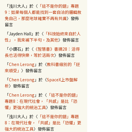
「
浅川大人
」於〈
「這不是你的錯」專題
9：如果每個人都能找到一套自洽的邏輯赦
免自己，那麼地球確實不再有共識
〉發佈
留言
「
Jayden Hall
」於〈
「科技始終來自於人
性」，我來補下半句，及其他
〉發佈留言
「
小鑽石
」於〈
《智慧書》書摘28：活得
長也活得快樂，等於活兩次
〉發佈留言
「
Chen Lerong
」於〈
教科書級別的「逆
來順受」
〉發佈留言
「
Chen Lerong
」於〈
SpaceX上市盤解
析
〉發佈留言
「
Chen Lerong
」於〈
「這不是你的錯」
專題8：在現代社會，「共感」是比「恐
懼」更強大的統治工具
〉發佈留言
「
浅川大人
」於〈
「這不是你的錯」專題
8：在現代社會，「共感」是比「恐懼」更
強大的統治工具
〉發佈留言