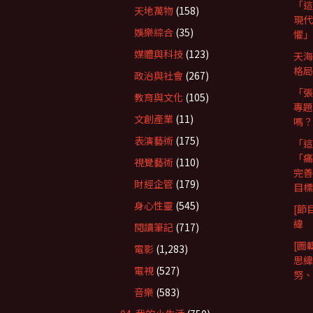
「這
天地萬物
(158)
現代
娛樂綜合
(35)
懼」
媒體與科技
(123)
天海
格局
政治與社會
(267)
「張
教育與文化
(105)
專題
文創產業
(11)
嗎？
表演藝術
(175)
「這
「痛
視覺藝術
(110)
完善
財經企管
(179)
目標
身心性靈
(545)
[節
緯
閱讀筆記
(717)
[圖
電影
(1,283)
思緯
電視
(527)
努、R
音樂
(583)