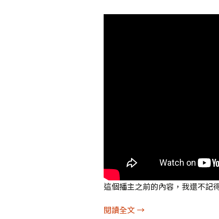
這個播主之前的內容，我還不記
徒步的騎手：極端政治
閱讀全文
→