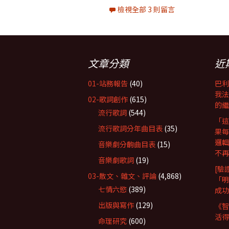
檢視全部 3 則留言
文章分類
近
01-站務報告
(40)
巴利
我法
02-歌詞創作
(615)
的繼
流行歌詞
(544)
「這
流行歌詞分年曲目表
(35)
果每
邏輯
音樂劇分齣曲目表
(15)
不再
音樂劇歌詞
(19)
[驗
03-散文、雜文、評論
(4,868)
「明
七情六慾
(389)
成功
出版與寫作
(129)
《智
活得
命理研究
(600)