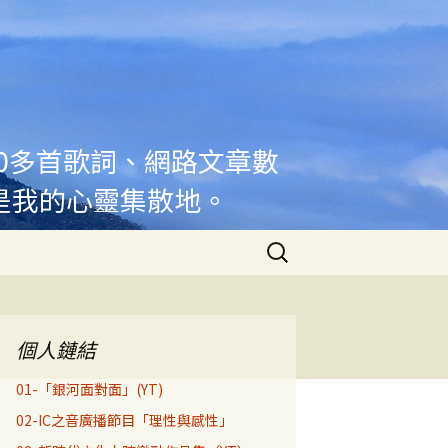
00多首歌詞、網路文章數
是我的心靈集散地。
搜
尋
關
鍵
字:
個人鏈結
01-「銀河面對面」(YT)
02-IC之音廣播節目「理性與感性」