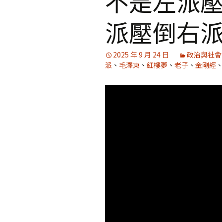
不是左派
派壓倒右
媒體專訪精選
2025 年 9 月 24 日
政治與社會
派
、
毛澤東
、
紅樓夢
、
老子
、
金剛經