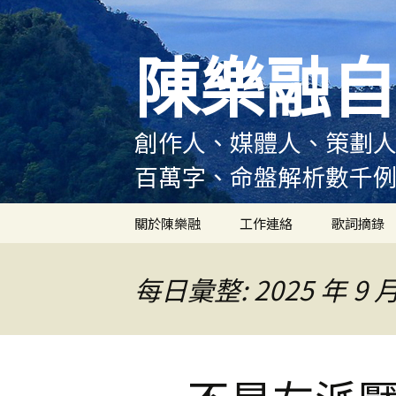
跳
至
陳樂融自
主
要
內
容
創作人、媒體人、策劃人
百萬字、命盤解析數千
關於陳樂融
工作連絡
歌詞摘錄
陳樂融履歷
每日彙整: 2025 年 9 月
陳樂融大事記
陳樂融實體書出版紀錄
陳樂融舞台劇及音樂劇
作品演出紀錄