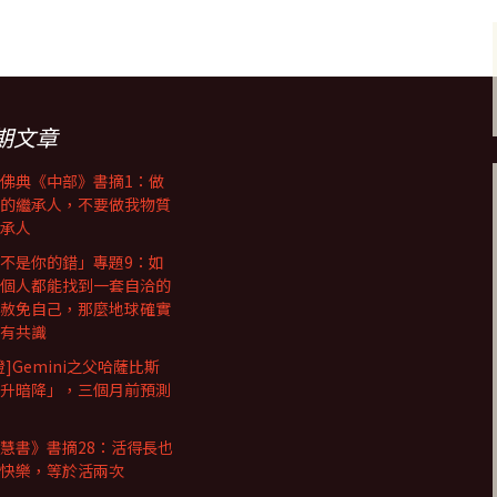
期文章
佛典《中部》書摘1：做
的繼承人，不要做我物質
承人
不是你的錯」專題9：如
個人都能找到一套自洽的
赦免自己，那麼地球確實
有共識
證]Gemini之父哈薩比斯
升暗降」，三個月前預測
慧書》書摘28：活得長也
快樂，等於活兩次