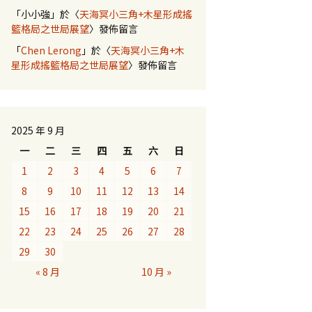
「
小小強
」於〈
天海冥小三角+木星形成搖
籃格局之世局展望
〉發佈留言
「
Chen Lerong
」於〈
天海冥小三角+木
星形成搖籃格局之世局展望
〉發佈留言
2025 年 9 月
一
二
三
四
五
六
日
1
2
3
4
5
6
7
8
9
10
11
12
13
14
15
16
17
18
19
20
21
22
23
24
25
26
27
28
29
30
« 8 月
10 月 »