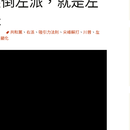
壓倒左派，就是左
派
共和黨
、
右派
、
吸引力法則
、
尖峰蘇打
、
川普
、
左
、
顯化