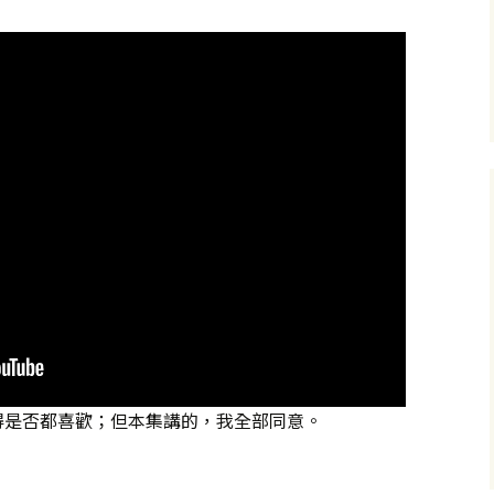
得是否都喜歡；但本集講的，我全部同意。
對人性的扭曲