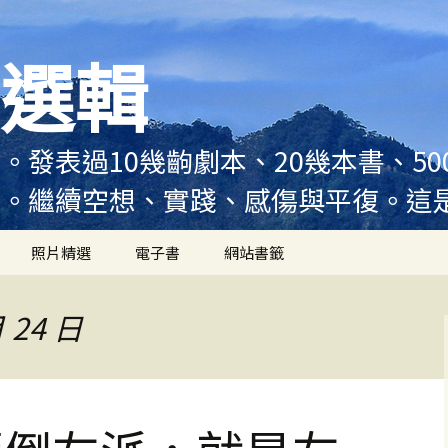
選輯
。發表過10幾齣劇本、20幾本書、5
例。繼續空想、實踐、感傷與平復。這
照片精選
電子書
網站書籤
 24 日