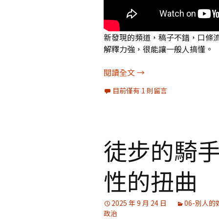
新發現的頻道，稿子不錯，口條
解釋力強，很能讓一般人搞懂。
不是左派壓倒左派，就
閱讀全文
→
目前僅有 1 則留言
徒步的騎
性的扭曲
2025 年 9 月 24 日
06-別人的
政治