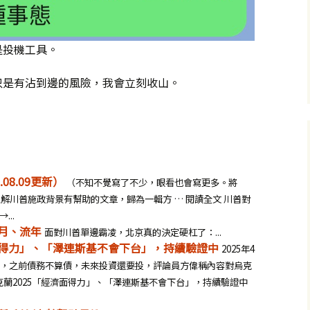
是投機工具。
只是有沾到邊的風險，我會立刻收山。
08.09更新）
（不知不覺寫了不少，眼看也會寫更多。將
理解川普施政背景有幫助的文章，歸為一輯方 … 閱讀全文 川普對
...
月、流年
面對川普單邊霸凌，北京真的決定硬杠了：...
濟面得力」、「澤連斯基不會下台」，持續驗證中
2025年4
案，之前債務不算債，未來投資還要投，評論員方偉稱內容對烏克
]烏克蘭2025「經濟面得力」、「澤連斯基不會下台」，持續驗證中