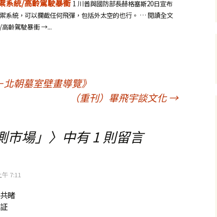
禦系統/高齡駕駛暴衝
1 川普與國防部長赫格塞斯20日宣布
禦系統，可以攔截任何飛彈，包括外太空的也行。 … 閱讀全文
齡駕駛暴衝 →...
－北朝墓室壁畫導覽》
（重刊）畢飛宇談文化
→
測市場」
〉中有 1 則留言
上午 7:11
共睹
証