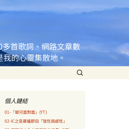
00多首歌詞、網路文章數
是我的心靈集散地。
搜
尋
關
鍵
字:
個人鏈結
01-「銀河面對面」(YT)
02-IC之音廣播節目「理性與感性」