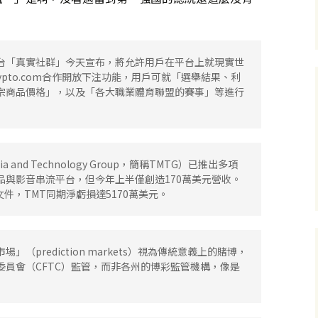
台「真實社群」今天宣布，將允許用戶在平台上就現實世
pto.com合作開放下注功能，用戶可就「選舉結果、利
宗商品價格」，以及「各大職業體育聯盟的賽事」等進行
 and Technology Group，簡稱TMTG）已推出多項
品與影音串流平台，但今年上半僅創造170萬美元營收。
件，TMT同期淨虧損達5170萬美元。
（prediction markets）視為傳統意義上的賭博，
委員會（CFTC）監管，而非各州的博彩監管機構，像是