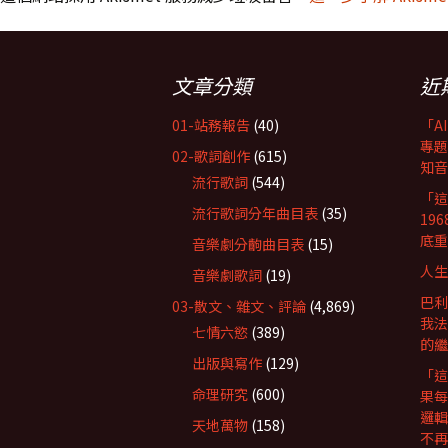
文章分類
近
01-站務報告
(40)
「A
專題
02-歌詞創作
(615)
知音
流行歌詞
(544)
「這
流行歌詞分年曲目表
(35)
19
底重
音樂劇分齣曲目表
(15)
人生
音樂劇歌詞
(19)
巴利
03-散文、雜文、評論
(4,869)
我法
七情六慾
(389)
的繼
出版與寫作
(129)
「這
命理研究
(600)
果每
邏輯
天地萬物
(158)
不再