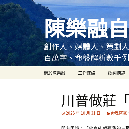
跳
至
陳樂融自
主
要
內
容
創作人、媒體人、策劃人
百萬字、命盤解析數千
關於陳樂融
工作連絡
歌詞摘錄
陳樂融履歷
川普做莊
陳樂融大事記
陳樂融實體書出版紀錄
2025 年 10 月 31 日
命理研究
陳樂融舞台劇及音樂劇
朋友甲說：「他真的顛覆我的三
作品演出紀錄