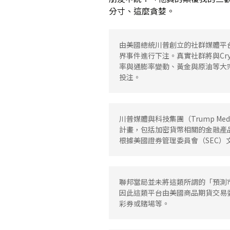
分寸、這麼貪婪。
媒體專訪精選
由美國總統川普創立的社群媒體平
界事件進行下注。真實社群將與Cry
率與通膨率變動、黃金與原油等大
投注。
川普媒體與科技集團（Trump Media
計畫，包括加密貨幣相關的金融產
根據美國證券管理委員會（SEC）文
聯邦當局並未將這類所謂的「預測市場」
因此這類平台由美國商品期貨交易
彩券或賭場等。