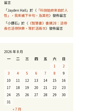
留言
「
Jayden Hall
」於〈
「科技始終來自於人
性」，我來補下半句，及其他
〉發佈留言
「
小鑽石
」於〈
《智慧書》書摘28：活得
長也活得快樂，等於活兩次
〉發佈留言
2026 年 8 月
一
二
三
四
五
六
日
1
2
3
4
5
6
7
8
9
10
11
12
13
14
15
16
17
18
19
20
21
22
23
24
25
26
27
28
29
30
31
« 7 月