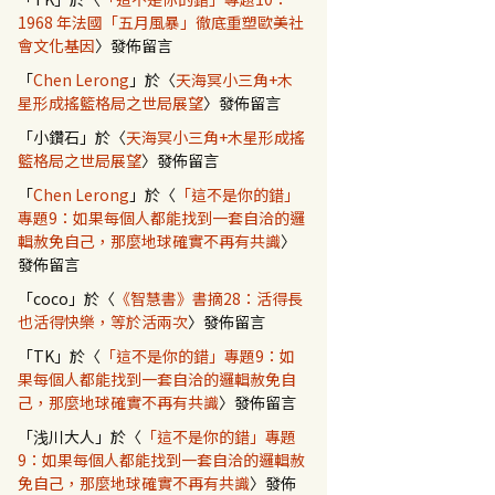
1968 年法國「五月風暴」徹底重塑歐美社
會文化基因
〉發佈留言
「
Chen Lerong
」於〈
天海冥小三角+木
星形成搖籃格局之世局展望
〉發佈留言
「
小鑽石
」於〈
天海冥小三角+木星形成搖
籃格局之世局展望
〉發佈留言
「
Chen Lerong
」於〈
「這不是你的錯」
專題9：如果每個人都能找到一套自洽的邏
輯赦免自己，那麼地球確實不再有共識
〉
發佈留言
「
coco
」於〈
《智慧書》書摘28：活得長
也活得快樂，等於活兩次
〉發佈留言
「
TK
」於〈
「這不是你的錯」專題9：如
果每個人都能找到一套自洽的邏輯赦免自
己，那麼地球確實不再有共識
〉發佈留言
「
浅川大人
」於〈
「這不是你的錯」專題
9：如果每個人都能找到一套自洽的邏輯赦
免自己，那麼地球確實不再有共識
〉發佈