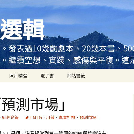
選輯
。發表過10幾齣劇本、20幾本書、5
例。繼續空想、實踐、感傷與平復。這
照片精選
電子書
網站書籤
「預測市場」
、
財經企管
TMTG
、
川普
、
真實社群
、
預測市場
觀。」是啊，沒看過當到第一強國的總統還這麼沒有