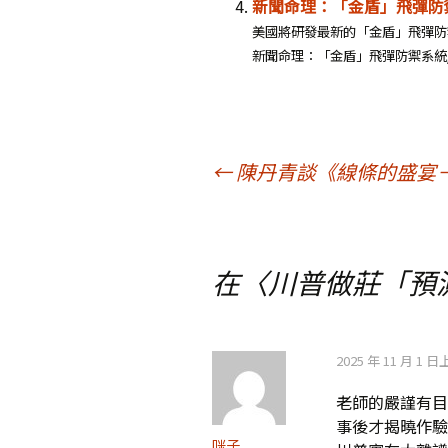
新聞命理：「金盾」飛彈防
美國將研發最新的「金盾」飛彈防
新聞命理：「金盾」飛彈防禦系統/高
文
←
陳丹青談《線條的盛宴
章
在〈
川普做莊「預
導
覽
2025 年 11 月 1 日
老師的嚴謹有目
事後才揭曉作驗
咪子