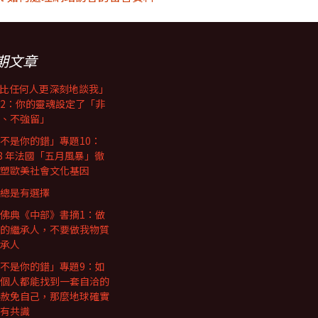
期文章
I比任何人更深刻地談我」
2：你的靈魂設定了「非
、不強留」
不是你的錯」專題10：
68 年法國「五月風暴」徹
塑歐美社會文化基因
總是有選擇
佛典《中部》書摘1：做
的繼承人，不要做我物質
承人
不是你的錯」專題9：如
個人都能找到一套自洽的
赦免自己，那麼地球確實
有共識