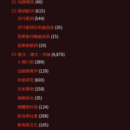
01-站務報告
(40)
02-歌詞創作
(615)
流行歌詞
(544)
流行歌詞分年曲目表
(35)
音樂劇分齣曲目表
(15)
音樂劇歌詞
(19)
03-散文、雜文、評論
(4,870)
七情六慾
(389)
出版與寫作
(129)
命理研究
(600)
天地萬物
(158)
娛樂綜合
(35)
媒體與科技
(124)
政治與社會
(268)
教育與文化
(105)