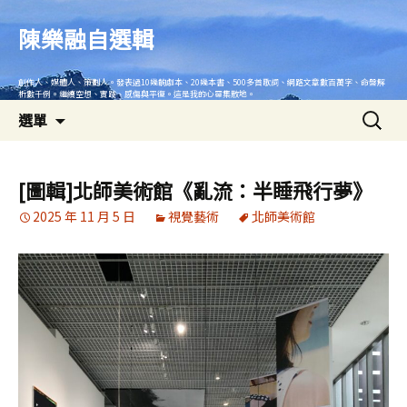
跳
至
陳樂融自選輯
主
要
創作人、媒體人、策劃人。發表過10幾齣劇本、20幾本書、500多首歌詞、網路文章數百萬字、命盤解
內
析數千例。繼續空想、實踐、感傷與平復。這是我的心靈集散地。
搜
容
選單
尋
關
鍵
[圖輯]北師美術館《亂流：半睡飛行夢》
字:
2025 年 11 月 5 日
視覺藝術
北師美術館