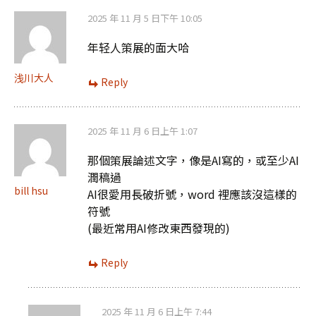
覽
2025 年 11 月 5 日下午 10:05
年轻人策展的面大哈
浅川大人
Reply
2025 年 11 月 6 日上午 1:07
那個策展論述文字，像是AI寫的，或至少AI
潤稿過
bill hsu
AI很愛用長破折號，word 裡應該沒這樣的
符號
(最近常用AI修改東西發現的)
Reply
2025 年 11 月 6 日上午 7:44