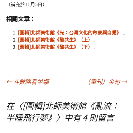
（補充於11月5日）
相關文章：
[圖輯]北師美術館《光：台灣文化的啟蒙與自覺》
...
[圖輯]北師美術館《酷共生》（上）
...
[圖輯]北師美術館《酷共生》（下）
...
文
←
斗數略看坣娜
（重刊）金句
→
章
在〈
[圖輯]北師美術館《亂流：
半睡飛行夢》
〉中有 4 則留言
導