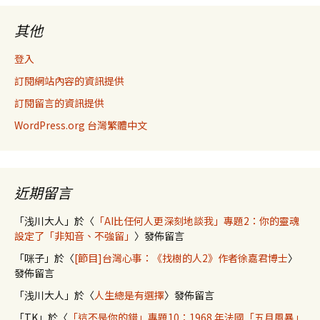
其他
登入
訂閱網站內容的資訊提供
訂閱留言的資訊提供
WordPress.org 台灣繁體中文
近期留言
「
浅川大人
」於〈
「AI比任何人更深刻地談我」專題2：你的靈魂
設定了「非知音、不強留」
〉發佈留言
「
咪子
」於〈
[節目]台灣心事：《找樹的人2》作者徐嘉君博士
〉
發佈留言
「
浅川大人
」於〈
人生總是有選擇
〉發佈留言
「
TK
」於〈
「這不是你的錯」專題10：1968 年法國「五月風暴」