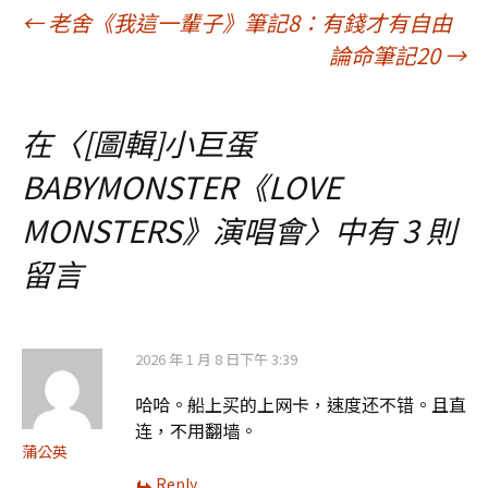
文
←
老舍《我這一輩子》筆記8：有錢才有自由
論命筆記20
→
章
在〈
[圖輯]小巨蛋
導
BABYMONSTER《LOVE
覽
MONSTERS》演唱會
〉中有 3 則
留言
2026 年 1 月 8 日下午 3:39
哈哈。船上买的上网卡，速度还不错。且直
连，不用翻墙。
蒲公英
Reply