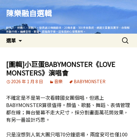
跳
至
陳樂融自選輯
主
要
創作人、媒體人、策劃人。發表過10幾齣劇本、20幾本書、500多首歌詞、網路文章數百萬字、命盤解
內
析數千例。繼續空想、實踐、感傷與平復。這是我的心靈集散地。
搜
容
選單
尋
關
鍵
[圖輯]小巨蛋BABYMONSTER《LOVE
字:
MONSTERS》演唱會
2026 年 1 月 8 日
音樂
BABYMONSTER
不確定是不是第一次看韓國女團個唱，但遇上
BABYMONSTER算很值得。顏值、歌藝、舞蹈、表情管理
都在線；舞台螢幕不走大尺寸，採分割畫面萬花筒效果，
有另一番設計巧思。
只是沒想到人氣大團只唱70分鐘退場，兩度安可也僅100