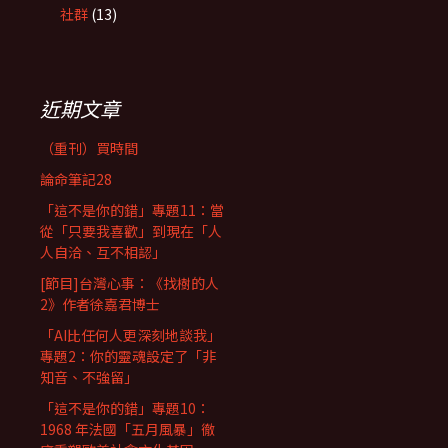
社群
(13)
近期文章
（重刊）買時間
論命筆記28
「這不是你的錯」專題11：當
從「只要我喜歡」到現在「人
人自洽、互不相認」
[節目]台灣心事：《找樹的人
2》作者徐嘉君博士
「AI比任何人更深刻地談我」
專題2：你的靈魂設定了「非
知音、不強留」
「這不是你的錯」專題10：
1968 年法國「五月風暴」徹