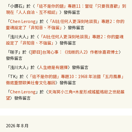
「
小鑽石
」於〈
「這不是你的錯」專題11：當從「只要我喜歡」到
現在「人人自洽、互不相認」
〉發佈留言
「
Chen Lerong
」於〈
「AI比任何人更深刻地談我」專題2：你的
靈魂設定了「非知音、不強留」
〉發佈留言
「
浅川大人
」於〈
「AI比任何人更深刻地談我」專題2：你的靈魂
設定了「非知音、不強留」
〉發佈留言
「
咪子
」於〈
[節目]台灣心事：《找樹的人2》作者徐嘉君博士
〉
發佈留言
「
浅川大人
」於〈
人生總是有選擇
〉發佈留言
「
TK
」於〈
「這不是你的錯」專題10：1968 年法國「五月風暴」
徹底重塑歐美社會文化基因
〉發佈留言
「
Chen Lerong
」於〈
天海冥小三角+木星形成搖籃格局之世局展
望
〉發佈留言
2026 年 8 月