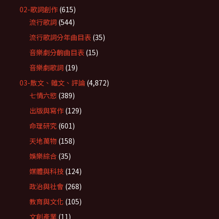
02-歌詞創作
(615)
流行歌詞
(544)
流行歌詞分年曲目表
(35)
音樂劇分齣曲目表
(15)
音樂劇歌詞
(19)
03-散文、雜文、評論
(4,872)
七情六慾
(389)
出版與寫作
(129)
命理研究
(601)
天地萬物
(158)
娛樂綜合
(35)
媒體與科技
(124)
政治與社會
(268)
教育與文化
(105)
文創產業
(11)