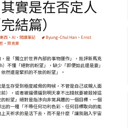
，其實是在否定人
（完結篇）
好東西
、
AI
、
閱讀筆記
Byung-Chul Han
、
Ernst
哲
、
齊克果
的，是「獨立於世界內部的事物運作」，批評新馬克
Bloch）不懂「絕對的盼望」，缺少「即便如此還是要」
，依然還是緊抓的不放的盼望」。
就是生存受到極度威脅的時候，不管是自己或親人面
床前），或者被逼債逼到明天拿不出錢就要被殺掉這
放的盼望」絕對是指涉向非常具體的一個目標、一個
想出的一種「不帶任何功利色彩、任何目標取向的能
向上天祈求的是活下去，而不是什麼「讓我融入宇宙