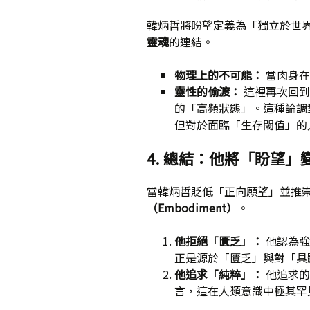
韓炳哲將盼望定義為「獨立於世
靈魂
的連結。
物理上的不可能：
當肉身在
靈性的偷渡：
這裡再次回到了
的「高頻狀態」。這種論調
但對於面臨「生存閾值」的
4. 總結：他將「盼望
當韓炳哲貶低「正向願望」並推
（Embodiment）
。
他拒絕「匱乏」：
他認為強
正是源於「匱乏」與對「具
他追求「純粹」：
他追求的
言，這在人類意識中極其罕