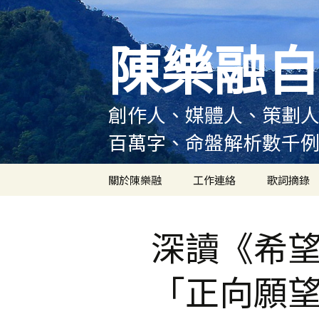
跳
至
陳樂融自
主
要
內
容
創作人、媒體人、策劃人
百萬字、命盤解析數千
關於陳樂融
工作連絡
歌詞摘錄
陳樂融履歷
深讀《希望
陳樂融大事記
「正向願
陳樂融實體書出版紀錄
陳樂融舞台劇及音樂劇
作品演出紀錄