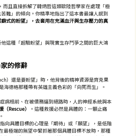
有力，而且直接拆解了韓炳哲這類歐陸哲學家在處理「極
化苦難」的傾向。你精準地指出了這本書最讓人感到
潔癖式的盼望」，去套用在充滿血汗與生存壓力的真
析他這種「超驗盼望」與現實生存鬥爭之間的巨大鴻
哲學家的修辭
noch）還是要盼望」時，他背後的精神資源是齊克果
跳躍，或是海德格那種帶有英雄主義色彩的「向死而生」。
症病榻前、在被債務逼到絕路時，人的神經系統與本
援（Rescue）
。這種救援必然是具體的：一顆止痛
。
指向具體目標的心理是「期待」或「願望」，是低階
在最極端的無望中緊抓著那個具體目標不放時，那種