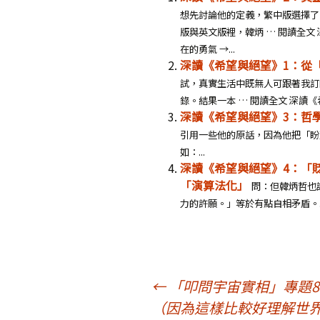
想先討論他的定義，繁中版選擇了
版與英文版裡，韓炳 … 閱讀全文
在的勇氣 →...
深讀《希望與絕望》1：從
試，真實生活中既無人可跟著我訂
錄。結果一本 … 閱讀全文 深讀《
深讀《希望與絕望》3：哲
引用一些他的原話，因為他把「盼
如：...
深讀《希望與絕望》4：「
「演算法化」
問：但韓炳哲也
力的許願。」等於有點自相矛盾。..
文
←
「叩問宇宙實相」專題
（因為這樣比較好理解世