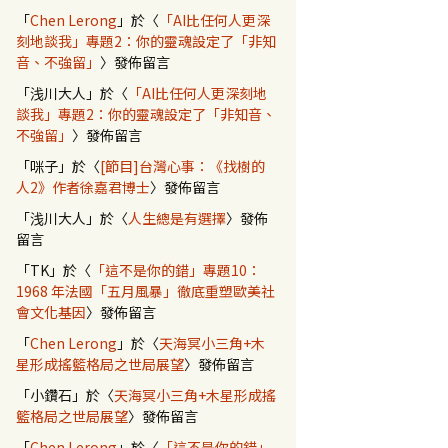
「
Chen Lerong
」於〈
「AI比任何人更深
刻地談我」專題2：你的靈魂設定了「非知
音、不強留」
〉發佈留言
「
浅川大人
」於〈
「AI比任何人更深刻地
談我」專題2：你的靈魂設定了「非知音、
不強留」
〉發佈留言
「
咪子
」於〈
[節目]台灣心事：《找樹的
人2》作者徐嘉君博士
〉發佈留言
「
浅川大人
」於〈
人生總是有選擇
〉發佈
留言
「
TK
」於〈
「這不是你的錯」專題10：
1968 年法國「五月風暴」徹底重塑歐美社
會文化基因
〉發佈留言
「
Chen Lerong
」於〈
天海冥小三角+木
星形成搖籃格局之世局展望
〉發佈留言
「
小鑽石
」於〈
天海冥小三角+木星形成搖
籃格局之世局展望
〉發佈留言
「
Chen Lerong
」於〈
「這不是你的錯」