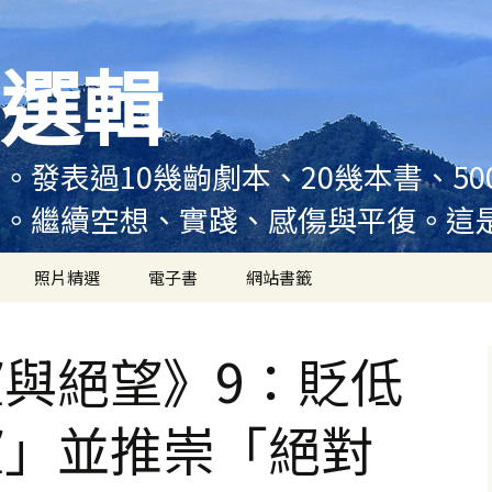
選輯
。發表過10幾齣劇本、20幾本書、5
例。繼續空想、實踐、感傷與平復。這
照片精選
電子書
網站書籤
與絕望》9：貶低
望」並推崇「絕對