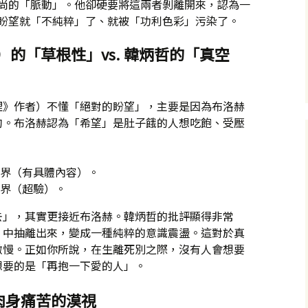
尚的「脈動」。他卻硬要將這兩者剝離開來，認為一
盼望就「不純粹」了、就被「功利色彩」污染了。
loch）的「草根性」vs. 韓炳哲的「真空
理》作者）不懂「絕對的盼望」，主要是因為布洛赫
鉤。布洛赫認為「希望」是肚子餓的人想吃飽、受壓
界（有具體內容）。
界（超驗）。
去」，其實更接近布洛赫。韓炳哲的批評顯得非常
」中抽離出來，變成一種純粹的意識震盪。這對於真
傲慢。正如你所說，在生離死別之際，沒有人會想要
想要的是「再抱一下愛的人」。
對肉身痛苦的漠視