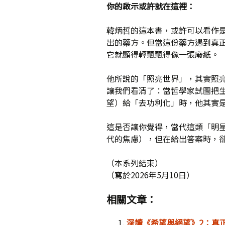
你的啟示或許就在這裡：
韓炳哲的這本書，或許可以看作
出的藥方。但當這份藥方遇到真
它就顯得輕飄飄得像一張廢紙。
他所說的「照亮世界」，其實照
讓我們看清了：當哲學家試圖把
望）給「去功利化」時，他其實
這是否讓你覺得，當代這類「明
代的焦慮），但在給出答案時，
（本系列結束）
（寫於2026年5月10日）
相關文章：
深讀《希望與絕望》2：真