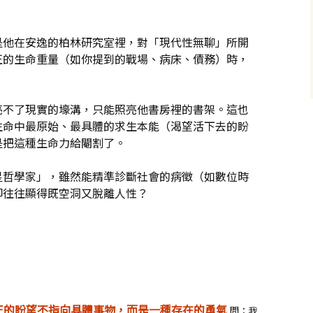
是他在安逸的柏林研究室裡，對「現代性無聊」所開
正的生命重量（如你提到的戰場、病床、債務）時，
亮不了現實的壕溝，只能照亮他書房裡的書架。這也
生命中最原始、最具體的求生本能（渴望活下去的盼
是把這種生命力給閹割了。
星哲學家」，雖然能精準診斷社會的病徵（如數位時
卻往往顯得既空洞又脫離人性？
正的盼望不指向具體事物，而是一種存在的勇氣
問：我