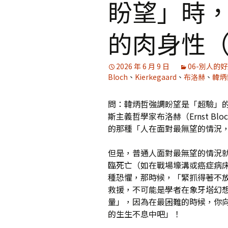
盼望」時
媒體專訪精選
的肉身性
2026 年 6 月 9 日
06-別人的
Bloch
、
Kierkegaard
、
布洛赫
、
韓炳
問：韓炳哲強調盼望是「超驗」
斯主義哲學家布洛赫（Ernst 
的那種「人在面對最無望的情況
但是，普通人面對最無望的情況
臨死亡（如在戰場壕溝或癌症病
種恐懼，那時候，「緊抓得著不
救援，不可能是學者在象牙塔幻
量」，因為在最困難的時候，你
的生生不息中吧」！