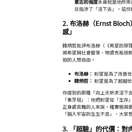
意志的強度
本身就是他所崇
旦指涉了「活下去」，這份
2. 布洛赫（Ernst B
感」
韓炳哲批評布洛赫（《希望的原
將希望與社會變革、物資充裕掛
迫的人想自由。
布洛赫：
盼望是為了改善世
韓炳哲：
盼望是為了超越世
你提到的那種「向上天祈求活下
「象牙塔」：他把盼望從「生存
正身處苦難的人來說，確實極其
「融入宇宙的生生不息」，大家
3. 「超驗」的代價：