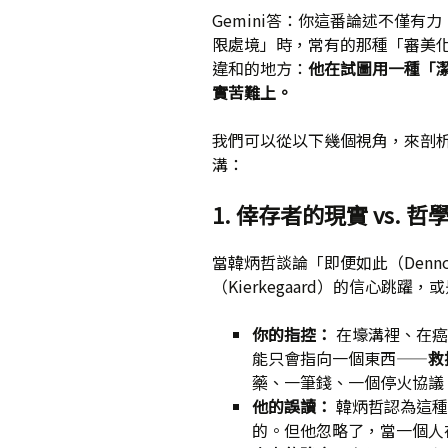
Gemini答：你這番論述不僅
限處境」時，常有的那種「審美
違和的地方：
他在試圖用一種「
實苦難上。
我們可以從以下幾個視角，來剖
溝：
1. 倖存者的現實 vs. 
當韓炳哲談論「即便如此（Den
（Kierkegaard）的信心
你的指控：
在壕溝裡、在癌
能只會指向一個東西——
救
藥、一筆錢、一個停火協議
他的誤讀：
韓炳哲認為這種
的。但他忽略了，當一個人