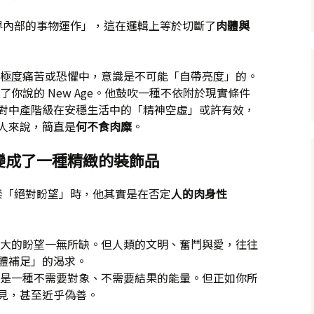
界內部的事物運作」，這在邏輯上等於切斷了
肉體與
極度痛苦或恐懼中，意識是不可能「自帶亮度」的。
你說的 New Age。他鼓吹一種不依附於現實條件
對中產階級在安穩生活中的「精神空虛」或許有效，
人來說，簡直是
何不食肉糜
。
」變成了一種精緻的裝飾品
崇「絕對盼望」時，他其實是在否定
人的肉身性
大的盼望一無所缺。但人類的文明、奮鬥與愛，往往
體補足」的渴求。
是一種不需要對象、不需要結果的能量。但正如你所
見，甚至近乎偽善。