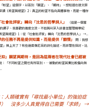
「盼望」這個字，以區別「願望」、「期待」。想知道在德文原
 深讀《希望與絕望》2：真正的盼望不指向具體事物，而是一種存
「社會批評家」轉向「沈思的哲學詩人」
（這是一個嘗
的調子、我喜歡的進度交流，不如與AI深入談書並整理精華紀
希望與絕望》1：從「社會批評家」轉向「沈思的哲學詩人」 →...
學的任務不再是提供知識，而是提供「顫慄」
問：我想
望」捧上天了？有些過度像尼采的詩化描述，而非理性探討，比
貶抑」願望與期待，是因為這兩者在現代社會已經被
說：「不同盼望之間也有所區別。…被動的盼望其實比較偏向無
.
8：人類確實有「尋找最小單位」的強迫症
界）
沒多少人真覺得自己需要「求師」
→