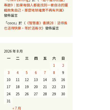
專題9：如果每個人都能找到一套自洽的邏
輯赦免自己，那麼地球確實不再有共識
〉
發佈留言
「
coco
」於〈
《智慧書》書摘28：活得長
也活得快樂，等於活兩次
〉發佈留言
2026 年 8 月
一
二
三
四
五
六
日
1
2
3
4
5
6
7
8
9
10
11
12
13
14
15
16
17
18
19
20
21
22
23
24
25
26
27
28
29
30
31
« 7 月