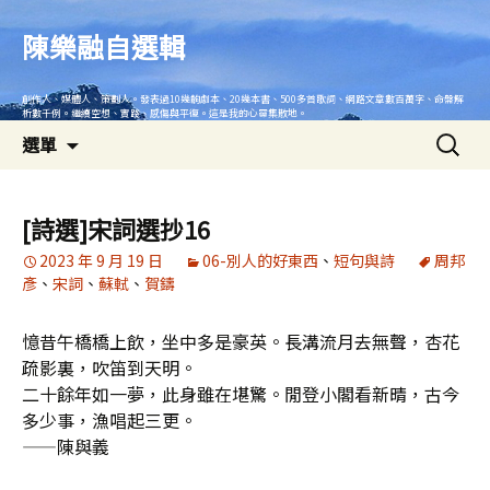
跳
至
陳樂融自選輯
主
要
創作人、媒體人、策劃人。發表過10幾齣劇本、20幾本書、500多首歌詞、網路文章數百萬字、命盤解
內
析數千例。繼續空想、實踐、感傷與平復。這是我的心靈集散地。
搜
容
選單
尋
關
鍵
[詩選]宋詞選抄16
字:
2023 年 9 月 19 日
06-別人的好東西
、
短句與詩
周邦
彥
、
宋詞
、
蘇軾
、
賀鑄
憶昔午橋橋上飲，坐中多是豪英。長溝流月去無聲，杏花
疏影裏，吹笛到天明。
二十餘年如一夢，此身雖在堪驚。閒登小閣看新晴，古今
多少事，漁唱起三更。
——陳與義