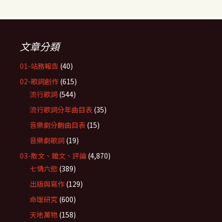
文章分類
01-站務報告
(40)
02-歌詞創作
(615)
流行歌詞
(544)
流行歌詞分年曲目表
(35)
音樂劇分齣曲目表
(15)
音樂劇歌詞
(19)
03-散文、雜文、評論
(4,870)
七情六慾
(389)
出版與寫作
(129)
命理研究
(600)
天地萬物
(158)