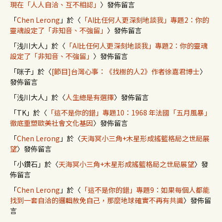
現在「人人自洽、互不相認」
〉發佈留言
「
Chen Lerong
」於〈
「AI比任何人更深刻地談我」專題2：你的
靈魂設定了「非知音、不強留」
〉發佈留言
「
浅川大人
」於〈
「AI比任何人更深刻地談我」專題2：你的靈魂
設定了「非知音、不強留」
〉發佈留言
「
咪子
」於〈
[節目]台灣心事：《找樹的人2》作者徐嘉君博士
〉
發佈留言
「
浅川大人
」於〈
人生總是有選擇
〉發佈留言
「
TK
」於〈
「這不是你的錯」專題10：1968 年法國「五月風暴」
徹底重塑歐美社會文化基因
〉發佈留言
「
Chen Lerong
」於〈
天海冥小三角+木星形成搖籃格局之世局展
望
〉發佈留言
「
小鑽石
」於〈
天海冥小三角+木星形成搖籃格局之世局展望
〉發
佈留言
「
Chen Lerong
」於〈
「這不是你的錯」專題9：如果每個人都能
找到一套自洽的邏輯赦免自己，那麼地球確實不再有共識
〉發佈留
言