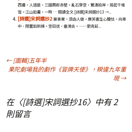
西邊，人道是，三國周郎赤壁。亂石穿空，驚濤拍岸，捲起千堆
雪。江山如畫，一時 … 閱讀全文 [詩選]宋詞選抄13 →...
[詩選]宋詞選抄2
算事業，須由人做。應笑書生心膽怯，向車
中、閉置如新婦。空目送，塞鴻去。——劉克莊...
文
←
[圖輯]五年半
果陀劇場我的劇作《冒牌天使》，睽違九年重
章
現
→
導
在〈
[詩選]宋詞選抄16
〉中有 2
則留言
覽