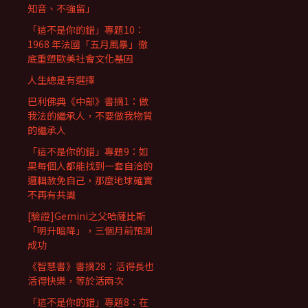
知音、不強留」
「這不是你的錯」專題10：
1968 年法國「五月風暴」徹
底重塑歐美社會文化基因
人生總是有選擇
巴利佛典《中部》書摘1：做
我法的繼承人，不要做我物質
的繼承人
「這不是你的錯」專題9：如
果每個人都能找到一套自洽的
邏輯赦免自己，那麼地球確實
不再有共識
[驗證]Gemini之父哈薩比斯
「明升暗降」，三個月前預測
成功
《智慧書》書摘28：活得長也
活得快樂，等於活兩次
「這不是你的錯」專題8：在