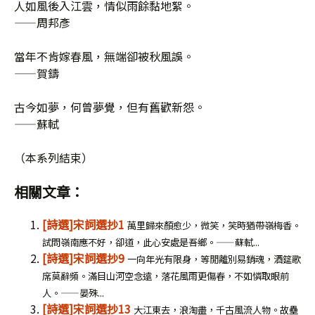
人如風後入江雲，情似雨餘黏地絮。
——周邦彥
當年不肯嫁春風，無端卻被秋風誤。
——賀鑄
古今如夢，何曾夢覺，但有舊歡新怨。
——蘇軾
（本系列結束）
相關文章：
[詩選]宋詞選抄1
萬里歸來顏愈少，微笑，笑時猶帶嶺梅香。
試問嶺南應不好，卻道，此心安處是吾鄉。——蘇軾...
[詩選]宋詞選抄9
一向年光有限身，等閒離別易銷魂，酒筵歌
席莫辭頻。滿目山河空念遠，落花風雨更傷春，不如憐取眼前
人。——晏殊...
[詩選]宋詞選抄13
大江東去，浪淘盡，千古風流人物。故壘