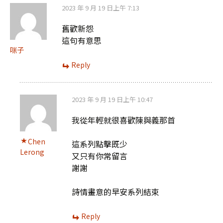
2023 年 9 月 19 日上午 7:13
舊歡新怨
這句有意思
咪子
Reply
2023 年 9 月 19 日上午 10:47
我從年輕就很喜歡陳與義那首
Chen
這系列點擊既少
Lerong
又只有你常留言
謝謝
詩情畫意的早安系列結束
Reply