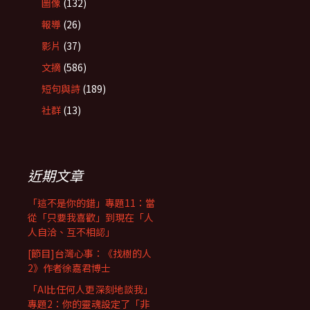
圖像
(132)
報導
(26)
影片
(37)
文摘
(586)
短句與詩
(189)
社群
(13)
近期文章
「這不是你的錯」專題11：當
從「只要我喜歡」到現在「人
人自洽、互不相認」
[節目]台灣心事：《找樹的人
2》作者徐嘉君博士
「AI比任何人更深刻地談我」
專題2：你的靈魂設定了「非