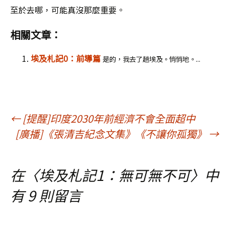
至於去哪，可能真沒那麼重要。
相關文章：
埃及札記0：前導篇
是的，我去了趟埃及。悄悄地。...
文
←
[提醒]印度2030年前經濟不會全面超中
[廣播]《張清吉紀念文集》《不讓你孤獨》
→
章
在〈
埃及札記1：無可無不可
〉中
導
有 9 則留言
覽