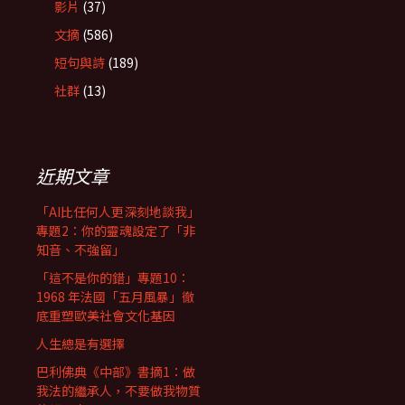
影片
(37)
文摘
(586)
短句與詩
(189)
社群
(13)
近期文章
「AI比任何人更深刻地談我」
專題2：你的靈魂設定了「非
知音、不強留」
「這不是你的錯」專題10：
1968 年法國「五月風暴」徹
底重塑歐美社會文化基因
人生總是有選擇
巴利佛典《中部》書摘1：做
我法的繼承人，不要做我物質