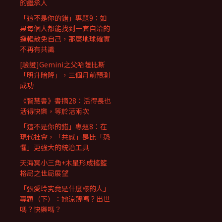
的繼承人
「這不是你的錯」專題9：如
果每個人都能找到一套自洽的
邏輯赦免自己，那麼地球確實
不再有共識
[驗證]Gemini之父哈薩比斯
「明升暗降」，三個月前預測
成功
《智慧書》書摘28：活得長也
活得快樂，等於活兩次
「這不是你的錯」專題8：在
現代社會，「共感」是比「恐
懼」更強大的統治工具
天海冥小三角+木星形成搖籃
格局之世局展望
「張愛玲究竟是什麼樣的人」
專題（下）：她涼薄嗎？出世
嗎？快樂嗎？