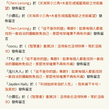
「
Chen Lerong
」於〈
天海冥小三角+木星形成搖籃格局之世局展
望
〉發佈留言
「
小鑽石
」於〈
天海冥小三角+木星形成搖籃格局之世局展望
〉發
佈留言
「
Chen Lerong
」於〈
「這不是你的錯」專題9：如果每個人都能
找到一套自洽的邏輯赦免自己，那麼地球確實不再有共識
〉發佈留
言
「
coco
」於〈
《智慧書》書摘28：活得長也活得快樂，等於活兩
次
〉發佈留言
「
TK
」於〈
「這不是你的錯」專題9：如果每個人都能找到一套自
洽的邏輯赦免自己，那麼地球確實不再有共識
〉發佈留言
「
浅川大人
」於〈
「這不是你的錯」專題9：如果每個人都能找到
一套自洽的邏輯赦免自己，那麼地球確實不再有共識
〉發佈留言
「
Jayden Hall
」於〈
「科技始終來自於人性」，我來補下半句，
及其他
〉發佈留言
「
小鑽石
」於〈
《智慧書》書摘28：活得長也活得快樂，等於活兩
次
〉發佈留言