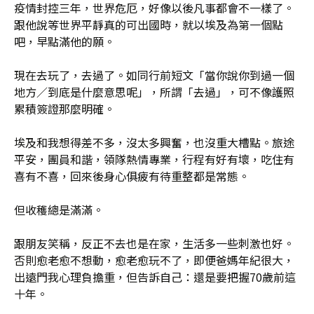
疫情封控三年，世界危厄，好像以後凡事都會不一樣了。
跟他說等世界平靜真的可出國時，就以埃及為第一個點
吧，早點滿他的願。
現在去玩了，去過了。如同行前短文「當你說你到過一個
地方／到底是什麼意思呢」，所謂「去過」，可不像護照
累積簽證那麼明確。
埃及和我想得差不多，沒太多興奮，也沒重大槽點。旅途
平安，團員和諧，領隊熱情專業，行程有好有壞，吃住有
喜有不喜，回來後身心俱疲有待重整都是常態。
但收穫總是滿滿。
跟朋友笑稱，反正不去也是在家，生活多一些刺激也好。
否則愈老愈不想動，愈老愈玩不了，即便爸媽年紀很大，
出遠門我心理負擔重，但告訴自己：還是要把握70歲前這
十年。