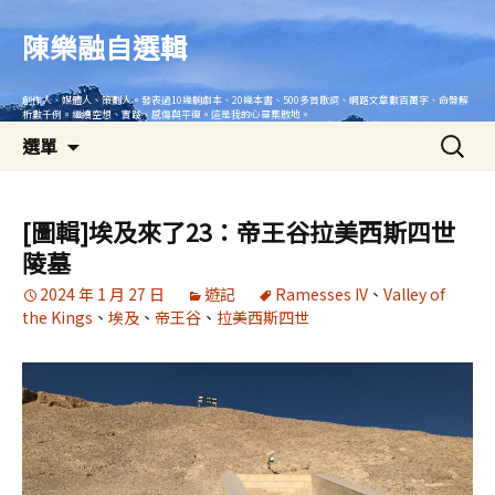
跳
至
陳樂融自選輯
主
要
創作人、媒體人、策劃人。發表過10幾齣劇本、20幾本書、500多首歌詞、網路文章數百萬字、命盤解
內
析數千例。繼續空想、實踐、感傷與平復。這是我的心靈集散地。
搜
容
選單
尋
關
鍵
[圖輯]埃及來了23：帝王谷拉美西斯四世
字:
陵墓
2024 年 1 月 27 日
遊記
Ramesses IV
、
Valley of
the Kings
、
埃及
、
帝王谷
、
拉美西斯四世