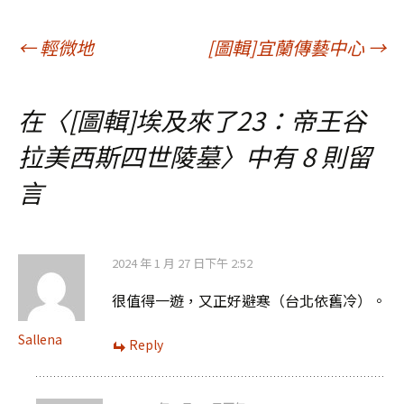
文
←
輕微地
[圖輯]宜蘭傳藝中心
→
章
在〈
[圖輯]埃及來了23：帝王谷
拉美西斯四世陵墓
〉中有 8 則留
導
言
覽
2024 年 1 月 27 日下午 2:52
很值得一遊，又正好避寒（台北依舊冷）。
Sallena
Reply