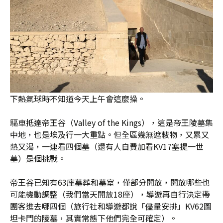
下熱氣球時不知道今天上午會這麼操。
驅車抵達帝王谷（Valley of the Kings），這是帝王陵墓集
中地，也是埃及行一大重點。但全區幾無遮蔽物，又累又
熱又渴，一連看四個墓（還有人自費加看KV17塞提一世
墓）是個挑戰。
帝王谷已知有63座墓葬和墓室，僅部分開放，開放哪些也
可能機動調整（我們當天開放18座），導遊再自行決定帶
團客進去哪四個（旅行社和導遊都說「儘量安排」KV62圖
坦卡門的陵墓，其實常態下他們完全可確定）。