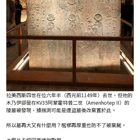
拉美西斯四世在位六年半（西元前1149年）去世，但他的
木乃伊卻是在KV35阿蒙霍特普二世（Amenhotep II）的
陵墓被發現，據揣測可能是遭盜墓後改棄置於此。
所以墓再大又有什麼用？棺槨再厚重也防不了被棄屍。
＃照片未經同意請勿取用