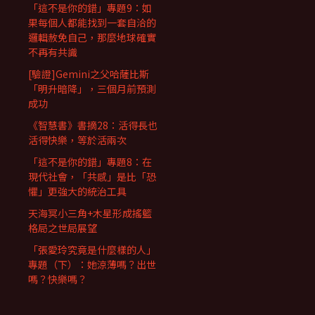
「這不是你的錯」專題9：如
果每個人都能找到一套自洽的
邏輯赦免自己，那麼地球確實
不再有共識
[驗證]Gemini之父哈薩比斯
「明升暗降」，三個月前預測
成功
《智慧書》書摘28：活得長也
活得快樂，等於活兩次
「這不是你的錯」專題8：在
現代社會，「共感」是比「恐
懼」更強大的統治工具
天海冥小三角+木星形成搖籃
格局之世局展望
「張愛玲究竟是什麼樣的人」
專題（下）：她涼薄嗎？出世
嗎？快樂嗎？