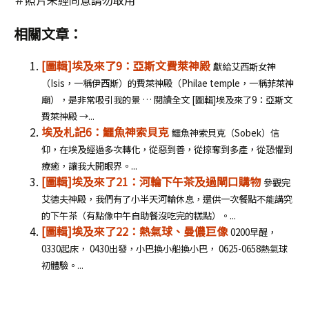
相關文章：
[圖輯]埃及來了9：亞斯文費萊神殿
獻給艾西斯女神
（Isis，一稱伊西斯）的費萊神殿（Philae temple，一稱菲萊神
廟），是非常吸引我的景 … 閱讀全文 [圖輯]埃及來了9：亞斯文
費萊神殿 →...
埃及札記6：鱷魚神索貝克
鱷魚神索貝克（Sobek）信
仰，在埃及經過多次轉化，從惡到善，從掠奪到多產，從恐懼到
療癒，讓我大開眼界。...
[圖輯]埃及來了21：河輪下午茶及過閘口購物
參觀完
艾德夫神殿，我們有了小半天河輪休息，還供一次餐點不能講究
的下午茶（有點像中午自助餐沒吃完的糕點）。...
[圖輯]埃及來了22：熱氣球、曼儂巨像
0200早醒，
0330起床， 0430出發，小巴換小船換小巴， 0625-0658熱氣球
初體驗。...