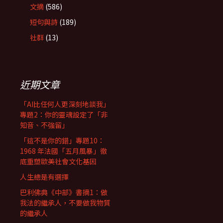
文摘
(586)
短句與詩
(189)
社群
(13)
近期文章
「AI比任何人更深刻地談我」
專題2：你的靈魂設定了「非
知音、不強留」
「這不是你的錯」專題10：
1968 年法國「五月風暴」徹
底重塑歐美社會文化基因
人生總是有選擇
巴利佛典《中部》書摘1：做
我法的繼承人，不要做我物質
的繼承人