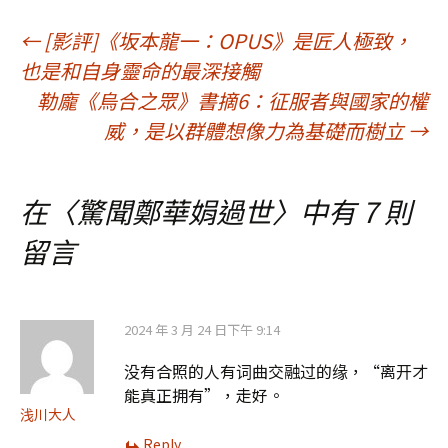
文
←
[影評]《坂本龍一：OPUS》是匠人極致，
也是和自身靈命的最深接觸
章
勒龐《烏合之眾》書摘6：征服者與國家的權
威，是以群體想像力為基礎而樹立
→
導
在〈
驚聞鄭華娟過世
〉中有 7 則
覽
留言
2024 年 3 月 24 日下午 9:14
没有合照的人有词曲交融过的缘，“离开才
能真正拥有”，走好。
浅川大人
Reply