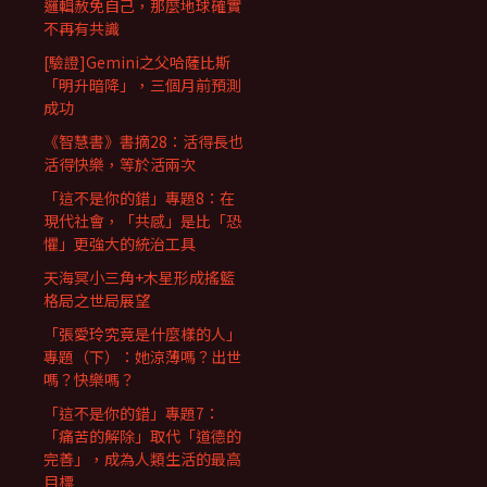
邏輯赦免自己，那麼地球確實
不再有共識
[驗證]Gemini之父哈薩比斯
「明升暗降」，三個月前預測
成功
《智慧書》書摘28：活得長也
活得快樂，等於活兩次
「這不是你的錯」專題8：在
現代社會，「共感」是比「恐
懼」更強大的統治工具
天海冥小三角+木星形成搖籃
格局之世局展望
「張愛玲究竟是什麼樣的人」
專題（下）：她涼薄嗎？出世
嗎？快樂嗎？
「這不是你的錯」專題7：
「痛苦的解除」取代「道德的
完善」，成為人類生活的最高
目標