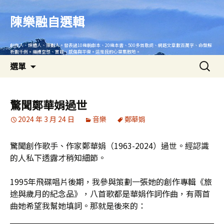
跳
至
陳樂融自選輯
主
要
創作人、媒體人、策劃人。發表過10幾齣劇本、20幾本書、500多首歌詞、網路文章數百萬字、命盤解
內
析數千例。繼續空想、實踐、感傷與平復。這是我的心靈集散地。
搜
容
選單
尋
關
鍵
驚聞鄭華娟過世
字:
2024 年 3 月 24 日
音樂
鄭華娟
驚聞創作歌手、作家鄭華娟（1963-2024）過世。經認識
的人私下透露才稍知細節。
1995年飛碟唱片後期，我參與策劃一張她的創作專輯《旅
途與歲月的紀念品》，八首歌都是華娟作詞作曲，有兩首
曲她希望我幫她填詞。那就是後來的：