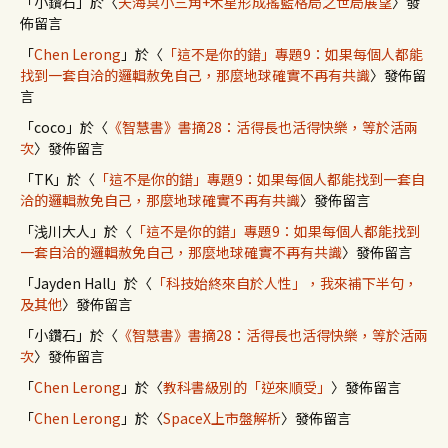
「
小鑽石
」於〈
天海冥小三角+木星形成搖籃格局之世局展望
〉發
佈留言
「
Chen Lerong
」於〈
「這不是你的錯」專題9：如果每個人都能
找到一套自洽的邏輯赦免自己，那麼地球確實不再有共識
〉發佈留
言
「
coco
」於〈
《智慧書》書摘28：活得長也活得快樂，等於活兩
次
〉發佈留言
「
TK
」於〈
「這不是你的錯」專題9：如果每個人都能找到一套自
洽的邏輯赦免自己，那麼地球確實不再有共識
〉發佈留言
「
浅川大人
」於〈
「這不是你的錯」專題9：如果每個人都能找到
一套自洽的邏輯赦免自己，那麼地球確實不再有共識
〉發佈留言
「
Jayden Hall
」於〈
「科技始終來自於人性」，我來補下半句，
及其他
〉發佈留言
「
小鑽石
」於〈
《智慧書》書摘28：活得長也活得快樂，等於活兩
次
〉發佈留言
「
Chen Lerong
」於〈
教科書級別的「逆來順受」
〉發佈留言
「
Chen Lerong
」於〈
SpaceX上市盤解析
〉發佈留言