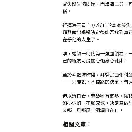
或失態失憶問題。而海海二分，
俗。
行運海王星自7/2逆位於本家雙
拜登做出退選決定後能否找到真
在乎他的人生了。
唉，權傾一時的第一強國領袖，
己的親友可能關心他身心健康。
至於斗數流時盤，拜登武曲化科
——只能說，不擋路的決定，皆
但以流日看，紫破雖有氣勢，遷
如夢似幻、不勝感慨。決定真做
文那一刻那麼「瀟灑自在」。
相關文章：