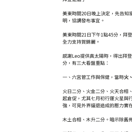
美東時間20日晚上決定，先告知
媒體專訪精選
明，協調發布事宜。
美東時間21日下午1點45分，拜
全力支持賀錦麗。
感謝Leo提供真太陽時，得出拜
分，有三大看盤重點：
一、六宮管工作與保健，當時
火
火日二分、火金二分、火天合相
起倉促，尤其七月初行運火星與
強，可見外界逼退造成的壓力實
木土合相、木升二分。暗示除舊