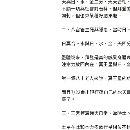
天與日、水、金二分、天天合相
不顧一切與社會對著幹，但拜登
諷刺，但也算某種好結果啦。
二、八宮管生死與隱患，當時
日
日冥合。水與日、水、金、天四
整體說來，拜登是真的感受身體
注意力放回內在。冥王星與日、
對一個八十老人來說，冥王星的
而且7/22會出現行運自己的水
罷了。
三、三宮管溝通與日常，當時
土
土星在此和本命多數行星相位不