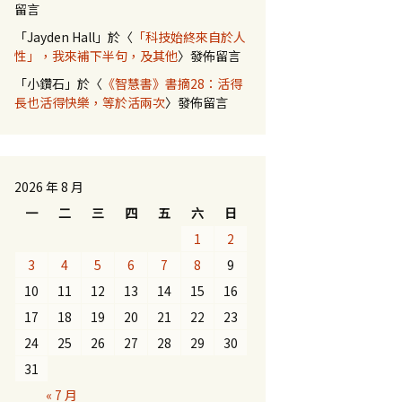
留言
「
Jayden Hall
」於〈
「科技始終來自於人
性」，我來補下半句，及其他
〉發佈留言
「
小鑽石
」於〈
《智慧書》書摘28：活得
長也活得快樂，等於活兩次
〉發佈留言
2026 年 8 月
一
二
三
四
五
六
日
1
2
3
4
5
6
7
8
9
10
11
12
13
14
15
16
17
18
19
20
21
22
23
24
25
26
27
28
29
30
31
« 7 月