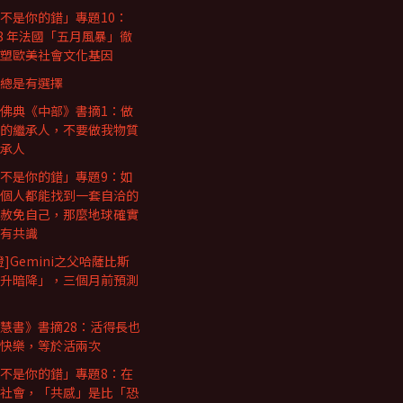
不是你的錯」專題10：
68 年法國「五月風暴」徹
塑歐美社會文化基因
總是有選擇
佛典《中部》書摘1：做
的繼承人，不要做我物質
承人
不是你的錯」專題9：如
個人都能找到一套自洽的
赦免自己，那麼地球確實
有共識
證]Gemini之父哈薩比斯
升暗降」，三個月前預測
慧書》書摘28：活得長也
快樂，等於活兩次
不是你的錯」專題8：在
社會，「共感」是比「恐