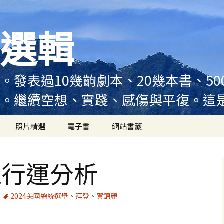
選輯
。發表過10幾齣劇本、20幾本書、5
例。繼續空想、實踐、感傷與平復。這
照片精選
電子書
網站書籤
之行運分析
2024美國總統選舉
、
拜登
、
賀錦麗