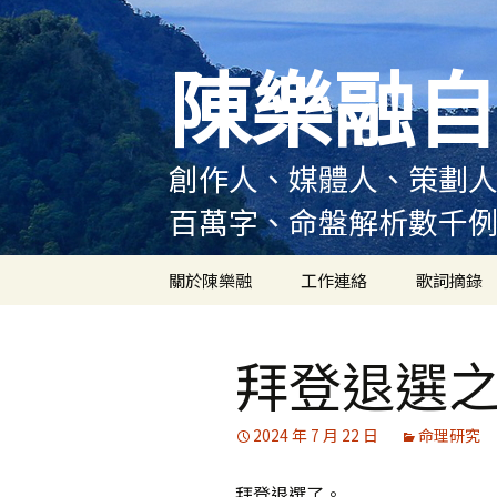
跳
至
陳樂融自
主
要
內
容
創作人、媒體人、策劃人
百萬字、命盤解析數千
關於陳樂融
工作連絡
歌詞摘錄
陳樂融履歷
拜登退選
陳樂融大事記
陳樂融實體書出版紀錄
2024 年 7 月 22 日
命理研究
陳樂融舞台劇及音樂劇
拜登退選了。
作品演出紀錄