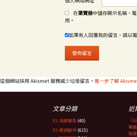
個人網站網址
在
瀏覽器
中儲存顯示名稱、電
用。
如果有人回覆我的留言，請以
這個網站採用 Akismet 服務減少垃圾留言。
進一步了解 Akis
文章分類
近
01-站務報告
(40)
「A
專題
02-歌詞創作
(615)
知音