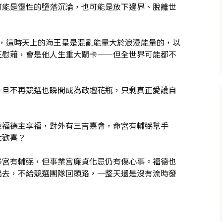
可能是靈性的墮落沉淪，也可能是放下邊界、脫離世
魚，這時天上的海王星是混亂能量大於浪漫能量的，以
正慰藉，會是他人生重大關卡——但全世界可能都不
一旦不再競選也瞬間成為政壇花瓶，只剩真正愛護自
坐福德主享福，對外有三吉嘉會，命宮有輔弼幫手
大歡喜？
移宮有輔弼，但事業宮廉貞化忌仍有傷心事。福德也
出去，不給競選團隊回頭路，一整天還是沒有流時發