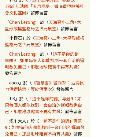
1968 年法國「五月風暴」徹底重塑歐美社
會文化基因
〉發佈留言
「
Chen Lerong
」於〈
天海冥小三角+木
星形成搖籃格局之世局展望
〉發佈留言
「
小鑽石
」於〈
天海冥小三角+木星形成搖
籃格局之世局展望
〉發佈留言
「
Chen Lerong
」於〈
「這不是你的錯」
專題9：如果每個人都能找到一套自洽的邏
輯赦免自己，那麼地球確實不再有共識
〉
發佈留言
「
coco
」於〈
《智慧書》書摘28：活得長
也活得快樂，等於活兩次
〉發佈留言
「
TK
」於〈
「這不是你的錯」專題9：如
果每個人都能找到一套自洽的邏輯赦免自
己，那麼地球確實不再有共識
〉發佈留言
「
浅川大人
」於〈
「這不是你的錯」專題
9：如果每個人都能找到一套自洽的邏輯赦
免自己，那麼地球確實不再有共識
〉發佈