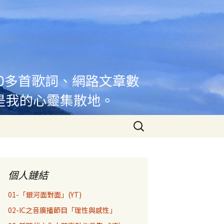
00多首歌詞、網路文章數
是我的心靈集散地。
搜
尋
關
鍵
字:
個人鏈結
01-「銀河面對面」(YT)
02-IC之音廣播節目「理性與感性」