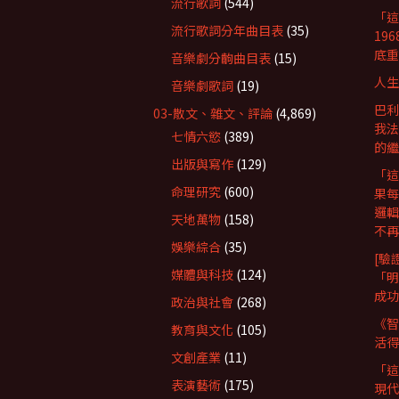
流行歌詞
(544)
「這
流行歌詞分年曲目表
(35)
19
底重
音樂劇分齣曲目表
(15)
人生
音樂劇歌詞
(19)
巴利
03-散文、雜文、評論
(4,869)
我法
七情六慾
(389)
的繼
出版與寫作
(129)
「這
命理研究
(600)
果每
邏輯
天地萬物
(158)
不再
娛樂綜合
(35)
[驗
媒體與科技
(124)
「明
成功
政治與社會
(268)
《智
教育與文化
(105)
活得
文創產業
(11)
「這
表演藝術
(175)
現代