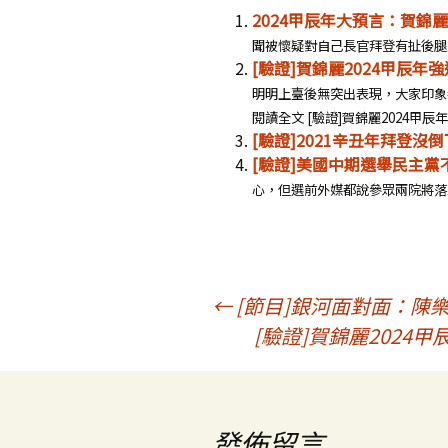
2024甲辰年大預言：賀錦
聞被懷疑對自己長官拜登有扯後腿之
[驗證]賀錦麗2024甲辰
明明上臺後無突出表現，大家印象都不
閱讀全文 [驗證]賀錦麗2024甲辰
[驗證]2021辛丑年拜登沒
[驗證]美國中期選舉民主
心，但選前外媒都說參眾兩院將落入
文
←
[節目]銀河面對面：陳樂
[驗證]賀錦麗202
章
導
發佈留言