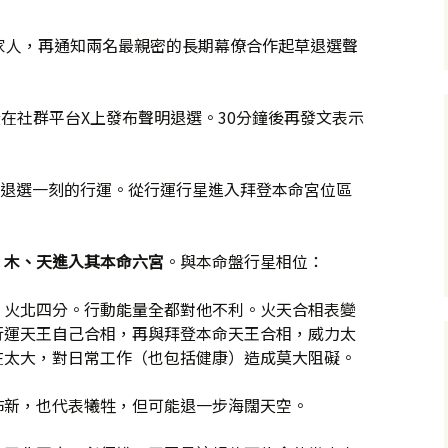
家人，再通知兩名最親密的長期幕僚合作起草退選聲
登在社群平台X上發布聲明退選。30分鐘後再發文表示
登退選一刻的行運。從行運行星進入拜登本命宮位區
、木、天進入其本命六宮
。與本命盤行星相位：
、火北四分。行動能量全都對他不利。火天合相表變
行運天王自己合相，再與拜登本命天王合相，威力太
在太大，對日常工作（也包括健康）造成莫大阻礙。
佈新，也代表犧牲，但可能退一步海闊天空。