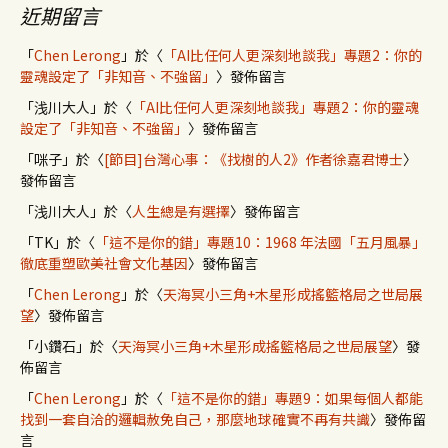
近期留言
「
Chen Lerong
」於〈
「AI比任何人更深刻地談我」專題2：你的
靈魂設定了「非知音、不強留」
〉發佈留言
「
浅川大人
」於〈
「AI比任何人更深刻地談我」專題2：你的靈魂
設定了「非知音、不強留」
〉發佈留言
「
咪子
」於〈
[節目]台灣心事：《找樹的人2》作者徐嘉君博士
〉
發佈留言
「
浅川大人
」於〈
人生總是有選擇
〉發佈留言
「
TK
」於〈
「這不是你的錯」專題10：1968 年法國「五月風暴」
徹底重塑歐美社會文化基因
〉發佈留言
「
Chen Lerong
」於〈
天海冥小三角+木星形成搖籃格局之世局展
望
〉發佈留言
「
小鑽石
」於〈
天海冥小三角+木星形成搖籃格局之世局展望
〉發
佈留言
「
Chen Lerong
」於〈
「這不是你的錯」專題9：如果每個人都能
找到一套自洽的邏輯赦免自己，那麼地球確實不再有共識
〉發佈留
言