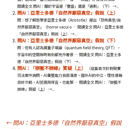
閱讀全文 問AI：關於宇宙是「豐盛」還是「過剩」（下） →...
問AI：亞里士多德「自然界厭惡真空」假說（上）
問：想了解哲學家亞里士多德（Aristotle）提出「恐怖真空/自
然界厭惡真空」（horror vacui o … 閱讀全文 問AI：亞里士多德
「自然界厭惡真空」假說（上） →...
問AI：亞里士多德「自然界厭惡真空」假說（下）
問：但有人認為據量子場論（quantum field theory, QFT），
宇宙中的空間無時無刻都充斥著很 … 閱讀全文 問AI：亞里士多
德「自然界厭惡真空」假說（下） →...
問AI：「辦藍不辦綠」質疑（上）
（這篇首次針對現實
司法案件詢問，AI彙整能力我很滿意。國外AI的中立、理性堪稱
良好示範。AI若運用得宜，也能幫 … 閱讀全文 問AI：「辦藍不
辦綠」質疑（上） →...
文
←
問AI：亞里士多德「自然界厭惡真空」假說