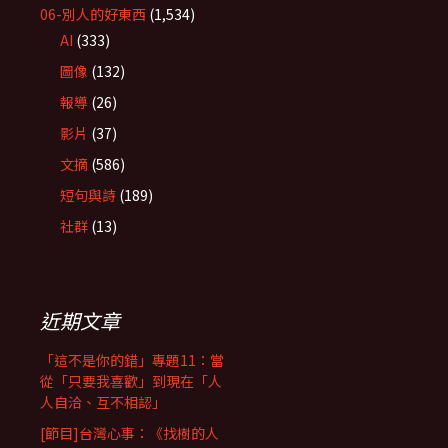
06-別人的好東西
(1,534)
AI
(333)
圖像
(132)
報導
(26)
影片
(37)
文摘
(586)
短句與詩
(189)
社群
(13)
近期文章
「這不是你的錯」專題11：當
從「只要我喜歡」到現在「人
人自洽、互不相認」
[節目]台灣心事：《找樹的人