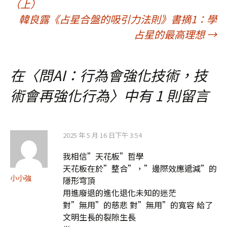
（上）
章
韓良露《占星合盤的吸引力法則》書摘1：學
占星的最高理想
→
導
在〈
問AI：行為會強化技術，技
覽
術會再強化行為
〉中有 1 則留言
2025 年 5 月 16 日下午 3:54
我相信”天花板”哲學
天花板在於”整合”，”邊際效應遞減”的
小小強
隱形穹頂
用進廢退的進化退化未知的迷茫
對”無用”的慈悲 對”無用”的寬容 給了
文明生長的裂隙生長