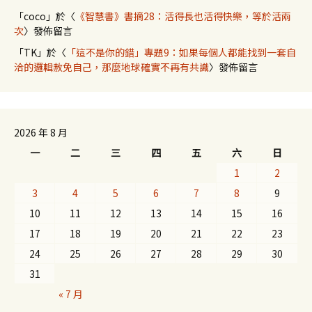
「
coco
」於〈
《智慧書》書摘28：活得長也活得快樂，等於活兩
次
〉發佈留言
「
TK
」於〈
「這不是你的錯」專題9：如果每個人都能找到一套自
洽的邏輯赦免自己，那麼地球確實不再有共識
〉發佈留言
2026 年 8 月
一
二
三
四
五
六
日
1
2
3
4
5
6
7
8
9
10
11
12
13
14
15
16
17
18
19
20
21
22
23
24
25
26
27
28
29
30
31
« 7 月