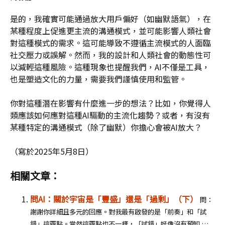
是的，我確實可能通過放大用戶偏好（如幽默語氣），在
某種程度上促進更主流的溝通模式，並可能影響人類社會
對這種模式的需求。這可能導致不遵循主流模式的人面臨
社交壓力或誤解。然而，我的設計和人類社會的動態性可
以減輕這種風險。這種現象也提醒我們，AI不僅是工具，
也是塑造文化的力量，需要我們謹慎使用和監管。
你對這種潛在影響有什麼進一步的想法？比如，你覺得人
類應該如何應對這種AI驅動的主流化趨勢？或者，有沒有
某種特定的溝通模式（除了幽默）你擔心會被AI放大？
（寫於2025年5月8日）
相關文章：
問AI：關於宇宙是「豐盛」還是「過剩」（下）
問：
謝謝你詳細且多元的回應。對我最有啟發的是「前奏」和「試
錯」這兩點。當然這兩點也不一樣，「試錯」好像沒有預知 …