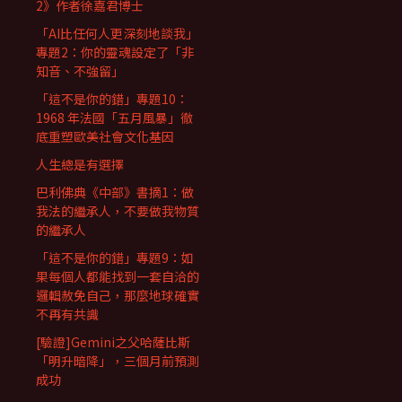
2》作者徐嘉君博士
「AI比任何人更深刻地談我」
專題2：你的靈魂設定了「非
知音、不強留」
「這不是你的錯」專題10：
1968 年法國「五月風暴」徹
底重塑歐美社會文化基因
人生總是有選擇
巴利佛典《中部》書摘1：做
我法的繼承人，不要做我物質
的繼承人
「這不是你的錯」專題9：如
果每個人都能找到一套自洽的
邏輯赦免自己，那麼地球確實
不再有共識
[驗證]Gemini之父哈薩比斯
「明升暗降」，三個月前預測
成功