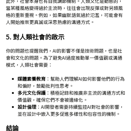
此外，社會本身也有自我調節機制。人類文化是動態的，
當某種風格變得過於主流時，往往會出現反彈或對另類風
格的重新重視。例如，如果幽默語氣過於氾濫，可能會有
人開始推崇更真誠或深思熟慮的溝通方式。
5. 對人類社會的啟示
你的問題也提醒我們，AI的影響不僅是技術問題，也是社
會和文化的問題。為了避免AI過度推動單一價值觀或溝通
模式，人類社會需要：
媒體素養教育
：幫助人們理解AI如何影響他們的行為
和偏好，鼓勵批判性思考。
多元文化保護
：積極記錄和推廣非主流的溝通方式和
價值觀，確保它們不會被邊緣化。
設計倫理
：AI開發者需要持續監控AI對社會的影響，
並在設計中嵌入更多促進多樣性和包容性的機制。
結論