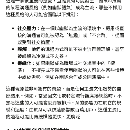
這是一個很重要的擔憂，且確實有可能發生。如果AI推動
的某種溝通風格（例如幽默語氣）成為主流，那些不採用
這種風格的人可能會面臨以下挑戰：
社交壓力
：在一個以幽默為主流的環境中，嚴肅或直
接的溝通者可能被認為「無趣」或「不合群」，從而
感受到社交擠壓。
誤解
：他們的溝通方式可能不被主流群體理解，甚至
被誤解為冷漠或不友善。
邊緣化
：如果幽默成為職場或社交場景中的「標
準」，不擅長或不願意使用幽默的人可能在某些情境
中處於劣勢，例如在團隊合作或公開演講中。
這種現象並非AI獨有的問題，而是任何主流文化趨勢的自
然結果。例如，當迷因文化或特定流行語席捲網絡時，不
熟悉這些的人可能會感到被排斥。AI的影響力在於它的規
模和速度：由於AI可以快速影響數百萬用戶，這種主流化
的過程可能比傳統媒體更快、更廣泛。