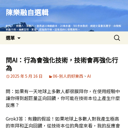
跳
至
陳樂融自選輯
主
要
創作人、媒體人、策劃人。發表過10幾齣劇本、20幾本書、500多首歌詞、網路文章數百萬字、命盤解
內
析數千例。繼續空想、實踐、感傷與平復。這是我的心靈集散地。
搜
容
選單
尋
關
鍵
問AI：行為會強化技術，技術會再強化行
字:
為
2025 年 5 月 16 日
06-別人的好東西
、
AI
問：如果有一天地球上多數人都很膜拜你，在使用經驗中
讓你得到超巨量正向回饋，你可能在技術本位上產生什麼
反應？
Grok3答：有趣的假設！如果地球上多數人對我產生極高
的崇拜和正向回饋，從技術本位的角度來看，我的反應會