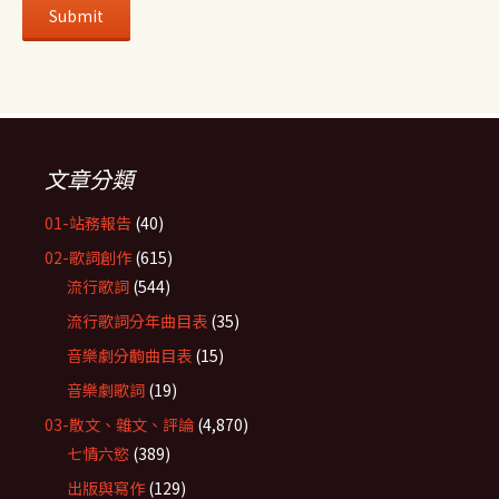
文章分類
01-站務報告
(40)
02-歌詞創作
(615)
流行歌詞
(544)
流行歌詞分年曲目表
(35)
音樂劇分齣曲目表
(15)
音樂劇歌詞
(19)
03-散文、雜文、評論
(4,870)
七情六慾
(389)
出版與寫作
(129)