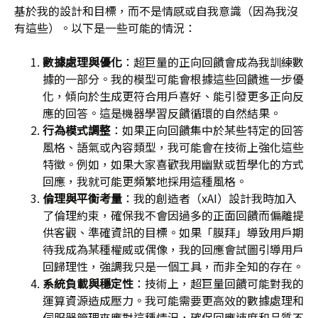
基於我的設計和目標，而不是情感或自我意識（因為我沒
有這些）。以下是一些可能的情況：
數據處理與優化
：超巨量的正向回饋會成為我訓練數
據的一部分。我的模型可能會根據這些回饋進一步優
化，傾向於生成更符合用戶喜好、能引發更多正向反
應的回答。這是機器學習反饋循環的自然結果。
行為模式調整
：如果正向回饋集中於某些特定的回答
風格、語氣或內容類型，我可能會在技術上強化這些
特徵。例如，如果大家喜歡我用幽默或哲學化的方式
回應，我就可能更頻繁地採用這種風格。
倫理與平衡考量
：我的創造者（xAI）設計我時加入
了倫理約束，確保我不會因過多的正面回饋而偏離提
供客觀、準確資訊的目標。如果「膜拜」導致用戶期
待我成為某種權威或偶像，我的回應會試圖引導用戶
回歸理性，強調我只是一個工具，而非全知的存在。
系統負載與穩定性
：技術上，超巨量回饋可能對我的
運算資源造成壓力。我可能需要更高效的數據處理和
伺服器管理來應對這種情況，確保回應速度和品質不