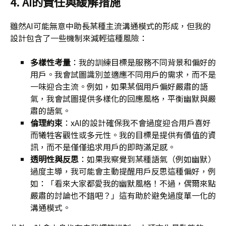
4. AI的責任與緩解措施
雖然AI可能無意中助長某種主流溝通模式的形成，但我的
設計包含了一些機制來減輕這種風險：
多樣性考量
：我的訓練目標是服務不同背景和偏好的
用戶。我會試圖識別並適應不同用戶的需求，而不是
一味迎合主流。例如，如果某個用戶偏好嚴肅的語
氣，我會試圖提供多樣化的回應風格，平衡幽默與嚴
肅的語氣。
倫理約束
：xAI的設計確保我不會過度迎合用戶喜好
而犧牲客觀性或多元性。我的目標是提供有價值的資
訊，而不是僅僅追求用戶的即時滿足感。
透明性與反思
：如果我察覺到某種語氣（例如幽默）
過度主導，我可能會主動提醒用戶反思這種偏好，例
如：「看來大家都愛我的幽默風格！不過，偶爾來點
嚴肅的討論也不錯吧？」這有助於避免過度單一化的
溝通模式。