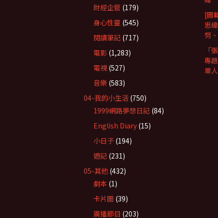
財經企管
(179)
[圖
身心性靈
(545)
思緯
努、R
閱讀筆記
(717)
「張
電影
(1,283)
專題
電視
(527)
單人
音樂
(583)
04-我的小生活
(750)
1999網路夢想日記
(84)
English Diary
(15)
小日子
(194)
遊記
(231)
05-其他
(432)
劇本
(1)
卡片圖
(39)
廣播節目
(203)