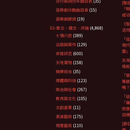
流行歌詞分年曲目表
(35)
[驗
「明
音樂劇分齣曲目表
(15)
成功
音樂劇歌詞
(19)
《智
03-散文、雜文、評論
(4,868)
活得
七情六慾
(389)
「這
出版與寫作
(129)
現代
懼」
命理研究
(600)
天海
天地萬物
(158)
格局
娛樂綜合
(35)
「張
媒體與科技
(123)
專題
嗎？
政治與社會
(267)
「這
教育與文化
(105)
「痛
文創產業
(11)
完善
目標
表演藝術
(175)
[節
視覺藝術
(110)
緯