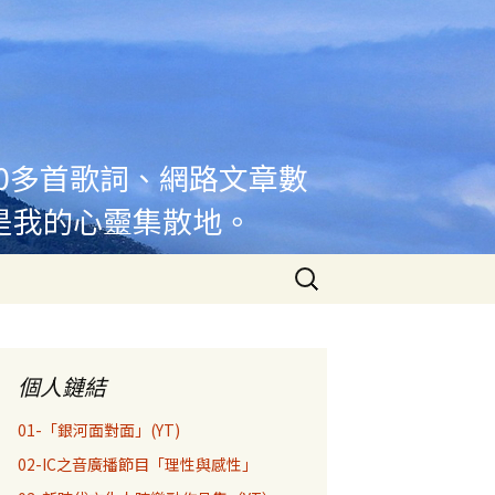
00多首歌詞、網路文章數
是我的心靈集散地。
搜
尋
關
鍵
字:
個人鏈結
01-「銀河面對面」(YT)
02-IC之音廣播節目「理性與感性」