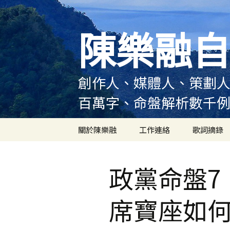
跳
至
陳樂融自
主
要
內
容
創作人、媒體人、策劃人
百萬字、命盤解析數千
關於陳樂融
工作連絡
歌詞摘錄
陳樂融履歷
政黨命盤7
陳樂融大事記
席寶座如
陳樂融實體書出版紀錄
陳樂融舞台劇及音樂劇
作品演出紀錄