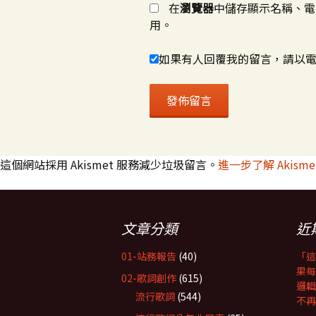
在
瀏覽器
中儲存顯示名稱、電
用。
如果有人回覆我的留言，請以
這個網站採用 Akismet 服務減少垃圾留言。
進一步了解 Akis
文章分類
近
01-站務報告
(40)
「這
果每
02-歌詞創作
(615)
邏輯
流行歌詞
(544)
不再