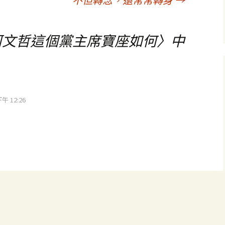
柯文哲這個黨主席寶座如何
〉中
下午 12:26