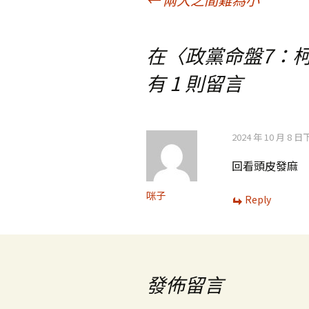
文
章
在〈
政黨命盤7：
有 1 則留言
導
覽
2024 年 10 月 8 日
回看頭皮發麻
咪子
Reply
發佈留言