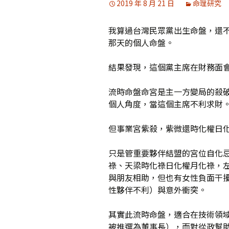
2019 年 8 月 21 日
命理研究
媒體專訪精選
我算過台灣民眾黨出生命盤，還
那天的個人命盤。
結果發現，這個黨主席在財務面
流時命盤命宮是主一方變局的殺
個人角度，當這個主席不利求財
但事業宮紫殺，紫微還時化權日
只是管重要夥伴結盟的宮位自化
祿、天梁時化祿日化權月化祿，
與朋友相助，但也有女性負面干
性夥伴不利）與意外衝突。
其實此流時命盤，適合在技術領
被推選為董事長），而對從政幫