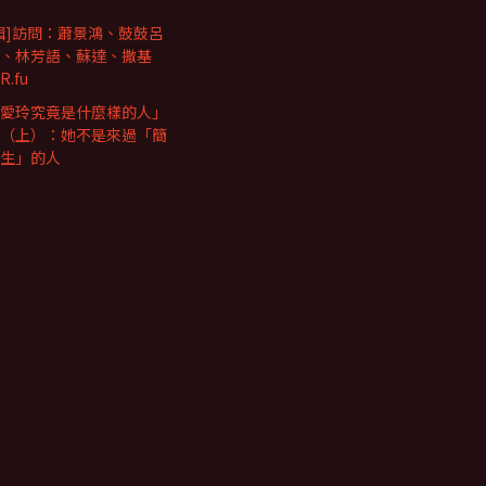
輯]訪問：蕭景鴻、鼓鼓呂
、林芳語、蘇達、撒基
.fu
愛玲究竟是什麼樣的人」
（上）：她不是來過「簡
生」的人