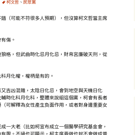
柯文哲
、
民眾黨
不錯（可能不符很多人預期），但沒算柯文哲當主席
會有傷。
破狼格，但武曲時化忌月化忌，財帛宮廉破天刑，從
。
化科月化權，權柄是有的。
忌又吉凶混雜，太陰日化忌，會到地空與天機日化
左輔時化科月化科，整體來說組這個黨，柯會有長者
擾（可解釋為女性產生負面作用，或者對身邊重要女
域成一大老（比如柯宣布成立一個醫學研究基金會，
助有限。不過也可顯示，柯主席要做也就不會做成普