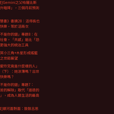
證]Gemini之父哈薩比斯
升暗降」，三個月前預測
慧書》書摘28：活得長也
快樂，等於活兩次
不是你的錯」專題8：在
社會，「共感」是比「恐
更強大的統治工具
冥小三角+木星形成搖籃
之世局展望
愛玲究竟是什麼樣的人」
（下）：她涼薄嗎？出世
快樂嗎？
不是你的錯」專題7：
苦的解除」取代「道德的
」，成為人類生活的最高
目]銀河面對面：鼓鼓呂思