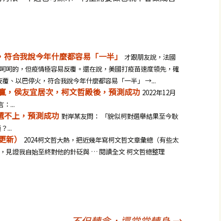
火，符合我說今年什麼都容易「一半」
才跟朋友說，法國
呵呵的，但疫情極容易反覆。還在說，美國打疫苗速度領先，確
情反覆、以巴停火，符合我說今年什麼都容易「一半」 →...
清德贏，侯友宜居次，柯文哲殿後，預測成功
2022年12月
...
選不上，預測成功
對岸某友問： 「貌似柯對選舉結果至今耿
...
4更新）
2024柯文哲大熱，把近幾年寫柯文哲文章彙總（有些太
，見證我自始至終對他的針砭與 … 閱讀全文 柯文哲總整理
不但轉念，還常常轉身
→