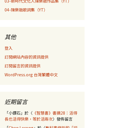
03-新時代文化人陳樂融作品集（YT）
04-陳樂融歌詞集（YT）
其他
登入
訂閱網站內容的資訊提供
訂閱留言的資訊提供
WordPress.org 台灣繁體中文
近期留言
「
小鑽石
」於〈
《智慧書》書摘28：活得
長也活得快樂，等於活兩次
〉發佈留言
「
Chen Lerong
」於〈
教科書級別的「逆