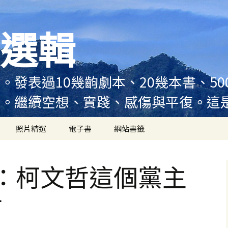
選輯
。發表過10幾齣劇本、20幾本書、5
例。繼續空想、實踐、感傷與平復。這
照片精選
電子書
網站書籤
：柯文哲這個黨主
何