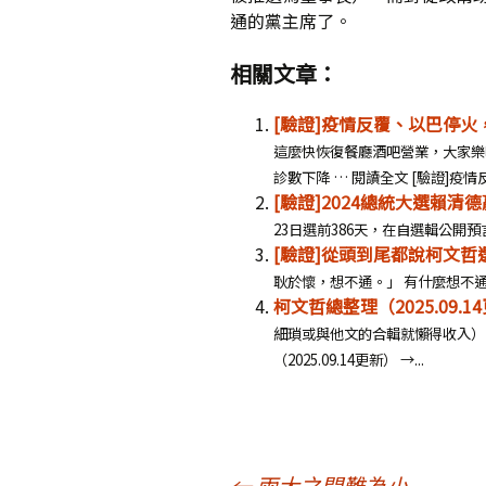
通的黨主席了。
相關文章：
[驗證]疫情反覆、以巴停
這麼快恢復餐廳酒吧營業，大家樂
診數下降 … 閱讀全文 [驗證]疫
[驗證]2024總統大選賴
23日選前386天，在自選輯公開預言：
[驗證]從頭到尾都說柯文哲
耿於懷，想不通。」 有什麼想不通？
柯文哲總整理（2025.09.1
細瑣或與他文的合輯就懶得收入）
（2025.09.14更新） →...
←
兩大之間難為小