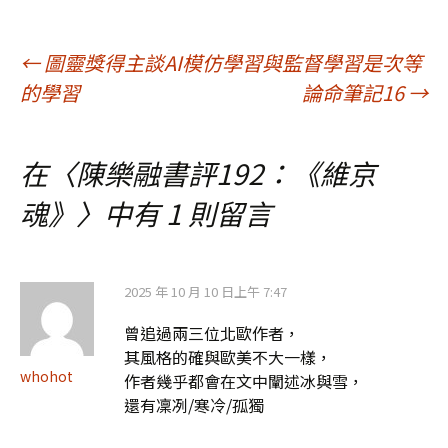
文
←
圖靈獎得主談AI模仿學習與監督學習是次等
的學習
論命筆記16
→
章
在〈
陳樂融書評192：《維京
導
魂》
〉中有 1 則留言
覽
2025 年 10 月 10 日上午 7:47
曾追過兩三位北歐作者，
其風格的確與歐美不大一樣，
whohot
作者幾乎都會在文中闡述冰與雪，
還有凜冽/寒冷/孤獨