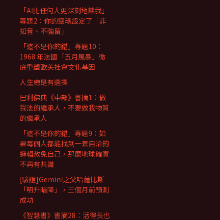
「AI比任何人更深刻地談我」
專題2：你的靈魂設定了「非
知音、不強留」
「這不是你的錯」專題10：
1968 年法國「五月風暴」徹
底重塑歐美社會文化基因
人生總是有選擇
巴利佛典《中部》書摘1：做
我法的繼承人，不要做我物質
的繼承人
「這不是你的錯」專題9：如
果每個人都能找到一套自洽的
邏輯赦免自己，那麼地球確實
不再有共識
[驗證]Gemini之父哈薩比斯
「明升暗降」，三個月前預測
成功
《智慧書》書摘28：活得長也