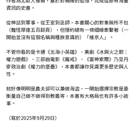
作者為北歐人後裔，基於對親緣的追憶，完成這部有海量
資訊的史書。
從神話到軍事，從王室到巫師，本書關心的對象無所不包
（難怪厚達五百餘頁），但隱約總有一條細線牽繫著（一
開始並沒有這個名稱與種族意識的）「維京人」。
不管你看的是卡通《北海小英雄》、美劇《冰與火之歌：
權力遊戲》、三部曲電影《魔戒》、《雷神索爾》乃至丹
麥政治劇《權力的堡壘》，本書都讓你見識更多歷史與人
性。
就好像明明是農夫卻可以兼做海盜，一開始選擇宗教是要
衡量自己做不做得到教義等，本書有大格局也有許多小故
事。
（寫於2025年9月29日）