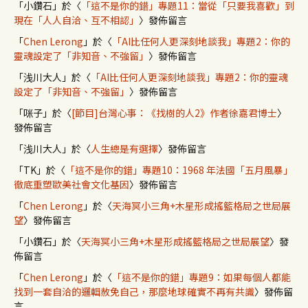
「
小鑽石
」於〈
「這不是你的錯」專題11：當從「只要我喜歡」到
現在「人人自洽、互不相認」
〉發佈留言
「
Chen Lerong
」於〈
「AI比任何人更深刻地談我」專題2：你的
靈魂設定了「非知音、不強留」
〉發佈留言
「
浅川大人
」於〈
「AI比任何人更深刻地談我」專題2：你的靈魂
設定了「非知音、不強留」
〉發佈留言
「
咪子
」於〈
[節目]台灣心事：《找樹的人2》作者徐嘉君博士
〉
發佈留言
「
浅川大人
」於〈
人生總是有選擇
〉發佈留言
「
TK
」於〈
「這不是你的錯」專題10：1968 年法國「五月風暴」
徹底重塑歐美社會文化基因
〉發佈留言
「
Chen Lerong
」於〈
天海冥小三角+木星形成搖籃格局之世局展
望
〉發佈留言
「
小鑽石
」於〈
天海冥小三角+木星形成搖籃格局之世局展望
〉發
佈留言
「
Chen Lerong
」於〈
「這不是你的錯」專題9：如果每個人都能
找到一套自洽的邏輯赦免自己，那麼地球確實不再有共識
〉發佈留
言