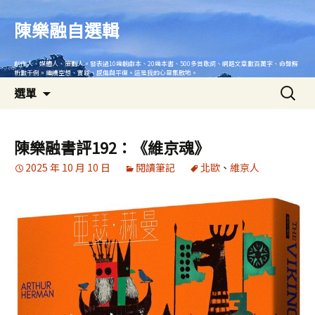
跳
至
陳樂融自選輯
主
要
創作人、媒體人、策劃人。發表過10幾齣劇本、20幾本書、500多首歌詞、網路文章數百萬字、命盤解
內
析數千例。繼續空想、實踐、感傷與平復。這是我的心靈集散地。
搜
容
選單
尋
關
鍵
陳樂融書評192：《維京魂》
字:
2025 年 10 月 10 日
閱讀筆記
北歐
、
維京人