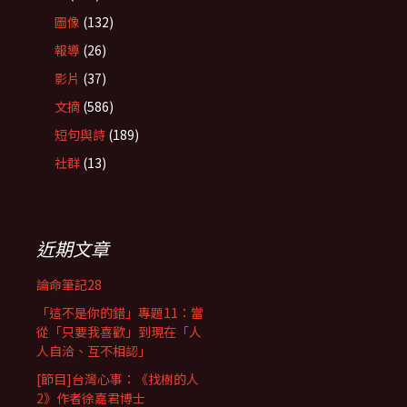
圖像
(132)
報導
(26)
影片
(37)
文摘
(586)
短句與詩
(189)
社群
(13)
近期文章
論命筆記28
「這不是你的錯」專題11：當
從「只要我喜歡」到現在「人
人自洽、互不相認」
[節目]台灣心事：《找樹的人
2》作者徐嘉君博士