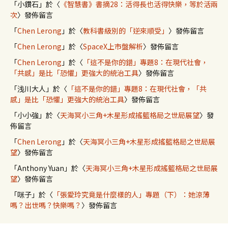
「
小鑽石
」於〈
《智慧書》書摘28：活得長也活得快樂，等於活兩
次
〉發佈留言
「
Chen Lerong
」於〈
教科書級別的「逆來順受」
〉發佈留言
「
Chen Lerong
」於〈
SpaceX上市盤解析
〉發佈留言
「
Chen Lerong
」於〈
「這不是你的錯」專題8：在現代社會，
「共感」是比「恐懼」更強大的統治工具
〉發佈留言
「
浅川大人
」於〈
「這不是你的錯」專題8：在現代社會，「共
感」是比「恐懼」更強大的統治工具
〉發佈留言
「
小小強
」於〈
天海冥小三角+木星形成搖籃格局之世局展望
〉發
佈留言
「
Chen Lerong
」於〈
天海冥小三角+木星形成搖籃格局之世局展
望
〉發佈留言
「
Anthony Yuan
」於〈
天海冥小三角+木星形成搖籃格局之世局展
望
〉發佈留言
「
咪子
」於〈
「張愛玲究竟是什麼樣的人」專題（下）：她涼薄
嗎？出世嗎？快樂嗎？
〉發佈留言