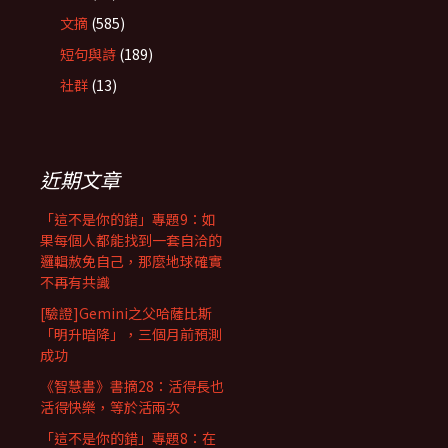
文摘
(585)
短句與詩
(189)
社群
(13)
近期文章
「這不是你的錯」專題9：如
果每個人都能找到一套自洽的
邏輯赦免自己，那麼地球確實
不再有共識
[驗證]Gemini之父哈薩比斯
「明升暗降」，三個月前預測
成功
《智慧書》書摘28：活得長也
活得快樂，等於活兩次
「這不是你的錯」專題8：在