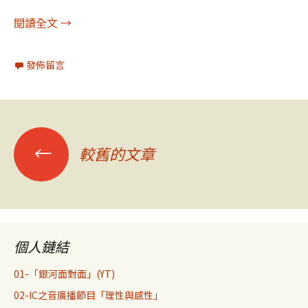
陳樂融影評410：往蔚藍海岸的單程票
閱讀全文
→
發佈留言
文
←
較舊的文章
章
導
個人鏈結
覽
01-「銀河面對面」(YT)
02-IC之音廣播節目「理性與感性」