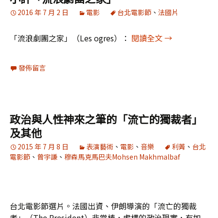
2016 年 7 月 2 日
電影
台北電影節
、
法國片
小評「流浪劇
「流浪劇團之家」（Les ogres）：
閱讀全文
→
發佈留言
政治與人性神來之筆的「流亡的獨裁者」
及其他
2015 年 7 月 8 日
表演藝術
、
電影
、
音樂
利菁
、
台北
電影節
、
曾宇謙
、
穆森馬克馬巴夫Mohsen Makhmalbaf
台北電影節選片。法國出資、伊朗導演的「流亡的獨裁
者」（The President）非常棒，虛構的政治現實，有如