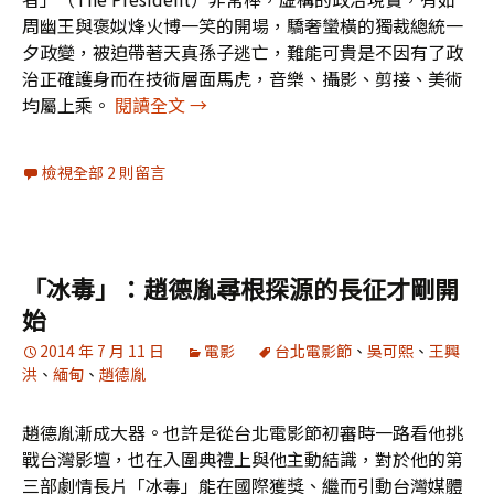
周幽王與褒姒烽火博一笑的開場，驕奢蠻橫的獨裁總統一
夕政變，被迫帶著天真孫子逃亡，難能可貴是不因有了政
治正確護身而在技術層面馬虎，音樂、攝影、剪接、美術
政治與人性神來之筆的「流亡的獨裁者
均屬上乘。
閱讀全文
→
檢視全部 2 則留言
「冰毒」：趙德胤尋根探源的長征才剛開
始
2014 年 7 月 11 日
電影
台北電影節
、
吳可熙
、
王興
洪
、
緬甸
、
趙德胤
趙德胤漸成大器。也許是從台北電影節初審時一路看他挑
戰台灣影壇，也在入圍典禮上與他主動結識，對於他的第
三部劇情長片「冰毒」能在國際獲獎、繼而引動台灣媒體