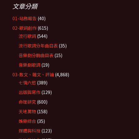
文章分類
01-站務報告
(40)
02-歌詞創作
(615)
流行歌詞
(544)
流行歌詞分年曲目表
(35)
音樂劇分齣曲目表
(15)
音樂劇歌詞
(19)
03-散文、雜文、評論
(4,868)
七情六慾
(389)
出版與寫作
(129)
命理研究
(600)
天地萬物
(158)
娛樂綜合
(35)
媒體與科技
(123)