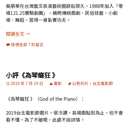
吳朋奉在台灣藝文表演藝術圈耕耘很久，1988年加入「零
場121.25實驗劇團」，橫跨傳統戲劇、民俗技藝、小劇
場、舞蹈，習得一身紮實功夫。
[命理驗證中心]吳朋奉（1964-2020）大器晚成，
閱讀全文
→
檢視全部 7 則留言
小評《為琴癡狂 》
2019 年 7 月 19 日
電影
以色列片
、
台北電影節
《為琴癡狂 》（God of the Piano）：
2019台北電影節選片。很冷調，各場戲點到為止，但不會
看不懂。為了不破哏，此處不說詳情。