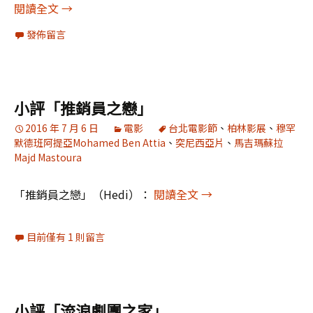
小評《為琴癡狂 》
閱讀全文
→
發佈留言
小評「推銷員之戀」
2016 年 7 月 6 日
電影
台北電影節
、
柏林影展
、
穆罕
默德班阿提亞Mohamed Ben Attia
、
突尼西亞片
、
馬吉瑪蘇拉
Majd Mastoura
小評「推銷員之戀」
「推銷員之戀」（Hedi）：
閱讀全文
→
目前僅有 1 則留言
小評「流浪劇團之家」