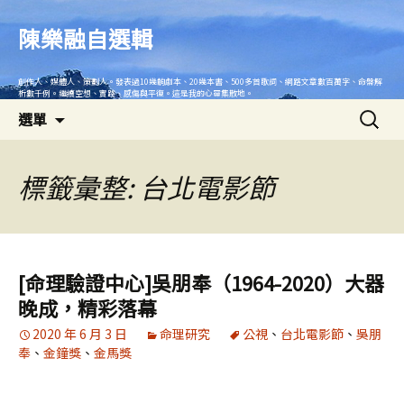
跳
至
陳樂融自選輯
主
要
創作人、媒體人、策劃人。發表過10幾齣劇本、20幾本書、500多首歌詞、網路文章數百萬字、命盤解
內
析數千例。繼續空想、實踐、感傷與平復。這是我的心靈集散地。
搜
容
選單
尋
關
鍵
標籤彙整: 台北電影節
字:
[命理驗證中心]吳朋奉（1964-2020）大器
晚成，精彩落幕
2020 年 6 月 3 日
命理研究
公視
、
台北電影節
、
吳朋
奉
、
金鐘獎
、
金馬獎