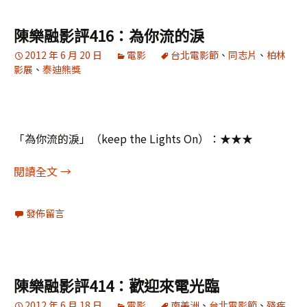
陳樂融影評416：為你流的淚
2012 年 6 月 20 日
電影
台北電影節
、
同志片
、
柏林
影展
、
泰迪熊獎
「為你流的淚」（keep the Lights On）：★★★
陳樂融影評416：為你流的淚
閱讀全文
→
發佈留言
陳樂融影評414：歡迎來電光臨
2012 年 6 月 18 日
電影
南美洲
、
台北電影節
、
殘疾