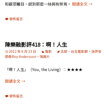
「冰毒」：
和觀眾矚目，感到那麼一絲與有榮焉。
閱讀全文
→
發佈留言
陳樂融影評418：啊！人生
2012 年 6 月 23 日
電影
北歐
、
台北電影節
、
洛伊安
德森Roy Andersson
、
瑞典片
「啊！人生」（You, the Living）：★★★★
陳樂融影評418：啊！人生
閱讀全文
→
發佈留言