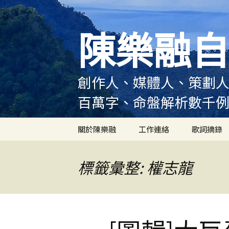
跳
至
陳樂融自
主
要
內
容
創作人、媒體人、策劃人
百萬字、命盤解析數千
關於陳樂融
工作連絡
歌詞摘錄
陳樂融履歷
標籤彙整: 權志龍
陳樂融大事記
陳樂融實體書出版紀錄
陳樂融舞台劇及音樂劇
作品演出紀錄