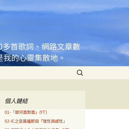
00多首歌詞、網路文章數
是我的心靈集散地。
搜
尋
關
鍵
字:
個人鏈結
01-「銀河面對面」(YT)
02-IC之音廣播節目「理性與感性」