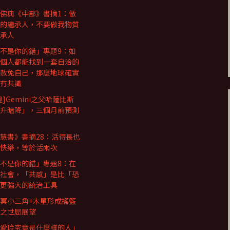
佛典《中部》書摘1：做
的繼承人，不要做我物質
承人
不是你的錯」專題9：如
個人都能找到一套自洽的
赦免自己，那麼地球確實
有共識
證]Gemini之父哈薩比斯
升暗降」，三個月前預測
慧書》書摘28：活得長也
快樂，等於活兩次
不是你的錯」專題8：在
社會，「共感」是比「恐
更強大的統治工具
冥小三角+木星形成搖籃
之世局展望
愛玲究竟是什麼樣的人」