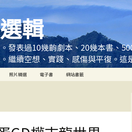
選輯
。發表過10幾齣劇本、20幾本書、5
例。繼續空想、實踐、感傷與平復。這
照片精選
電子書
網站書籤