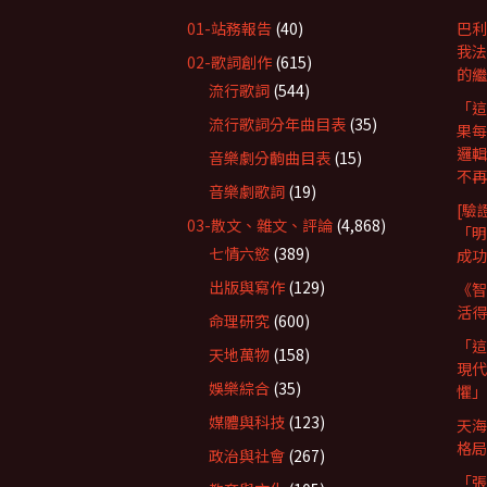
01-站務報告
(40)
巴利
我法
02-歌詞創作
(615)
的繼
流行歌詞
(544)
「這
流行歌詞分年曲目表
(35)
果每
邏輯
音樂劇分齣曲目表
(15)
不再
音樂劇歌詞
(19)
[驗
03-散文、雜文、評論
(4,868)
「明
七情六慾
(389)
成功
出版與寫作
(129)
《智
活得
命理研究
(600)
「這
天地萬物
(158)
現代
娛樂綜合
(35)
懼」
媒體與科技
(123)
天海
格局
政治與社會
(267)
「張