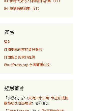
03-新時代文化人陳樂融作品集（YT）
04-陳樂融歌詞集（YT）
其他
登入
訂閱網站內容的資訊提供
訂閱留言的資訊提供
WordPress.org 台灣繁體中文
近期留言
「
小鑽石
」於〈
天海冥小三角+木星形成搖
籃格局之世局展望
〉發佈留言
「
Chen Lerong
」於〈
「這不是你的錯」