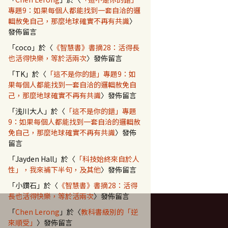
專題9：如果每個人都能找到一套自洽的邏
輯赦免自己，那麼地球確實不再有共識
〉
發佈留言
「
coco
」於〈
《智慧書》書摘28：活得長
也活得快樂，等於活兩次
〉發佈留言
「
TK
」於〈
「這不是你的錯」專題9：如
果每個人都能找到一套自洽的邏輯赦免自
己，那麼地球確實不再有共識
〉發佈留言
「
浅川大人
」於〈
「這不是你的錯」專題
9：如果每個人都能找到一套自洽的邏輯赦
免自己，那麼地球確實不再有共識
〉發佈
留言
h]》
「
Jayden Hall
」於〈
「科技始終來自於人
性」，我來補下半句，及其他
〉發佈留言
「
小鑽石
」於〈
《智慧書》書摘28：活得
長也活得快樂，等於活兩次
〉發佈留言
「
Chen Lerong
」於〈
教科書級別的「逆
來順受」
〉發佈留言