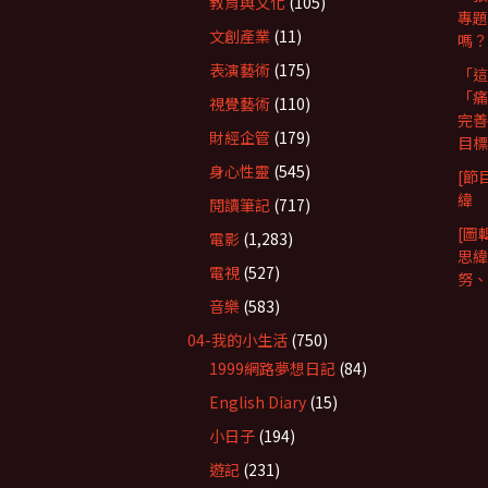
教育與文化
(105)
專題
文創產業
(11)
嗎？
表演藝術
(175)
「這
「痛
視覺藝術
(110)
完善
財經企管
(179)
目標
身心性靈
(545)
[節
緯
閱讀筆記
(717)
[圖
電影
(1,283)
思緯
電視
(527)
努、R
音樂
(583)
04-我的小生活
(750)
1999網路夢想日記
(84)
English Diary
(15)
小日子
(194)
遊記
(231)