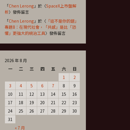
「
Chen Lerong
」於〈
SpaceX上市盤解
析
〉發佈留言
「
Chen Lerong
」於〈
「這不是你的錯」
專題8：在現代社會，「共感」是比「恐
懼」更強大的統治工具
〉發佈留言
2026 年 8 月
一
二
三
四
五
六
日
1
2
3
4
5
6
7
8
9
10
11
12
13
14
15
16
17
18
19
20
21
22
23
24
25
26
27
28
29
30
31
« 7 月