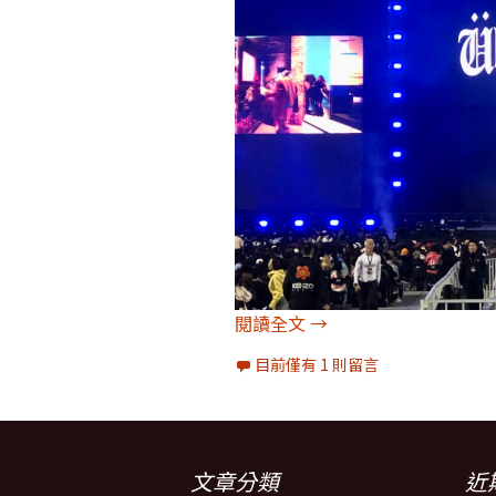
[圖輯]大巨蛋GD權志龍世界巡
閱讀全文
→
目前僅有 1 則留言
文章分類
近