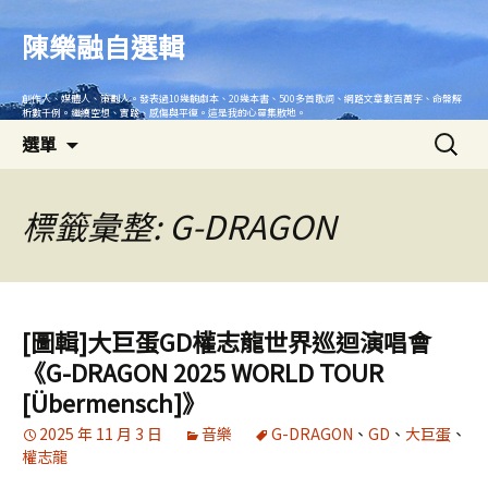
跳
至
陳樂融自選輯
主
要
創作人、媒體人、策劃人。發表過10幾齣劇本、20幾本書、500多首歌詞、網路文章數百萬字、命盤解
內
析數千例。繼續空想、實踐、感傷與平復。這是我的心靈集散地。
搜
容
選單
尋
關
鍵
標籤彙整: G-DRAGON
字:
[圖輯]大巨蛋GD權志龍世界巡迴演唱會
《G-DRAGON 2025 WORLD TOUR
[Übermensch]》
2025 年 11 月 3 日
音樂
G-DRAGON
、
GD
、
大巨蛋
、
權志龍