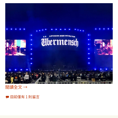
[圖輯]大巨蛋GD權志龍世界巡迴演唱會《G-DRAGON 202
閱讀全文
→
目前僅有 1 則留言