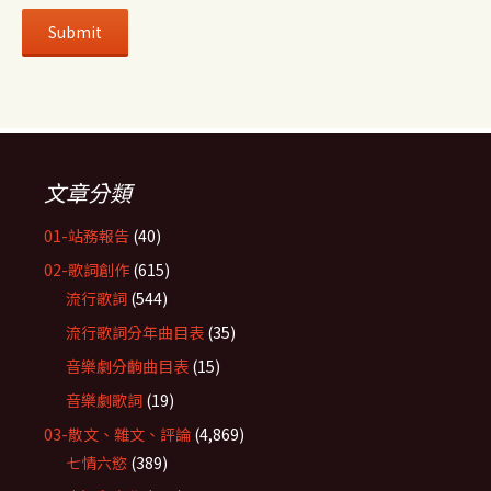
文章分類
01-站務報告
(40)
02-歌詞創作
(615)
流行歌詞
(544)
流行歌詞分年曲目表
(35)
音樂劇分齣曲目表
(15)
音樂劇歌詞
(19)
03-散文、雜文、評論
(4,869)
七情六慾
(389)