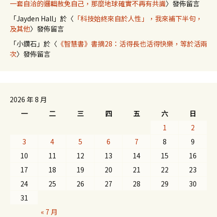
一套自洽的邏輯赦免自己，那麼地球確實不再有共識
〉發佈留言
「
Jayden Hall
」於〈
「科技始終來自於人性」，我來補下半句，
及其他
〉發佈留言
「
小鑽石
」於〈
《智慧書》書摘28：活得長也活得快樂，等於活兩
次
〉發佈留言
2026 年 8 月
一
二
三
四
五
六
日
1
2
3
4
5
6
7
8
9
10
11
12
13
14
15
16
17
18
19
20
21
22
23
24
25
26
27
28
29
30
31
« 7 月