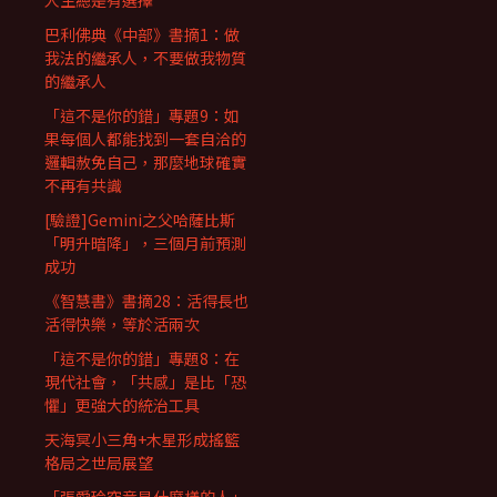
人生總是有選擇
巴利佛典《中部》書摘1：做
我法的繼承人，不要做我物質
的繼承人
「這不是你的錯」專題9：如
果每個人都能找到一套自洽的
邏輯赦免自己，那麼地球確實
不再有共識
[驗證]Gemini之父哈薩比斯
「明升暗降」，三個月前預測
成功
《智慧書》書摘28：活得長也
活得快樂，等於活兩次
「這不是你的錯」專題8：在
現代社會，「共感」是比「恐
懼」更強大的統治工具
天海冥小三角+木星形成搖籃
格局之世局展望