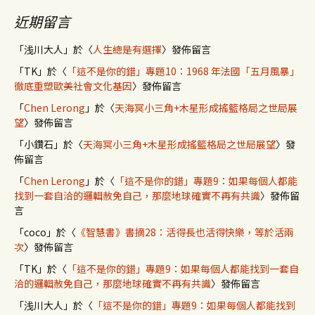
近期留言
「
浅川大人
」於〈
人生總是有選擇
〉發佈留言
「
TK
」於〈
「這不是你的錯」專題10：1968 年法國「五月風暴」
徹底重塑歐美社會文化基因
〉發佈留言
「
Chen Lerong
」於〈
天海冥小三角+木星形成搖籃格局之世局展
望
〉發佈留言
「
小鑽石
」於〈
天海冥小三角+木星形成搖籃格局之世局展望
〉發
佈留言
「
Chen Lerong
」於〈
「這不是你的錯」專題9：如果每個人都能
找到一套自洽的邏輯赦免自己，那麼地球確實不再有共識
〉發佈留
言
「
coco
」於〈
《智慧書》書摘28：活得長也活得快樂，等於活兩
次
〉發佈留言
「
TK
」於〈
「這不是你的錯」專題9：如果每個人都能找到一套自
洽的邏輯赦免自己，那麼地球確實不再有共識
〉發佈留言
「
浅川大人
」於〈
「這不是你的錯」專題9：如果每個人都能找到