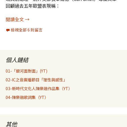
回顧過去五年歐盟表現稱：
「不是將歐盟的穩定性往東擴展，就是俄羅斯把它
閱讀全文
→
檢視全部 6 則留言
個人鏈結
01-「銀河面對面」(YT)
02-IC之音廣播節目「理性與感性」
03-新時代文化人陳樂融作品集（YT）
04-陳樂融歌詞集（YT）
其他