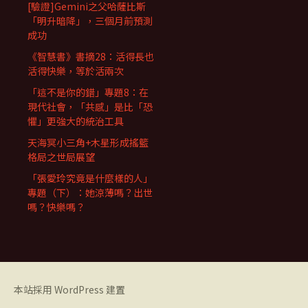
[驗證]Gemini之父哈薩比斯
「明升暗降」，三個月前預測
成功
《智慧書》書摘28：活得長也
活得快樂，等於活兩次
「這不是你的錯」專題8：在
現代社會，「共感」是比「恐
懼」更強大的統治工具
天海冥小三角+木星形成搖籃
格局之世局展望
「張愛玲究竟是什麼樣的人」
專題（下）：她涼薄嗎？出世
嗎？快樂嗎？
本站採用 WordPress 建置