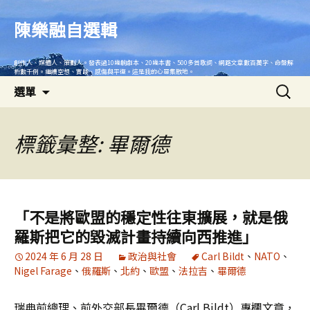
跳
至
陳樂融自選輯
主
要
創作人、媒體人、策劃人。發表過10幾齣劇本、20幾本書、500多首歌詞、網路文章數百萬字、命盤解
內
析數千例。繼續空想、實踐、感傷與平復。這是我的心靈集散地。
搜
容
選單
尋
關
鍵
標籤彙整: 畢爾德
字:
「不是將歐盟的穩定性往東擴展，就是俄
羅斯把它的毀滅計畫持續向西推進」
2024 年 6 月 28 日
政治與社會
Carl Bildt
、
NATO
、
Nigel Farage
、
俄羅斯
、
北約
、
歐盟
、
法拉吉
、
畢爾德
瑞典前總理、前外交部長畢爾德（Carl Bildt）專欄文章，