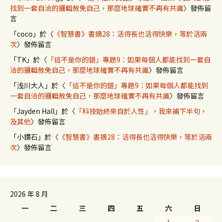
找到一套自洽的邏輯赦免自己，那麼地球確實不再有共識
〉發佈留
言
「
coco
」於〈
《智慧書》書摘28：活得長也活得快樂，等於活兩
次
〉發佈留言
「
TK
」於〈
「這不是你的錯」專題9：如果每個人都能找到一套自
洽的邏輯赦免自己，那麼地球確實不再有共識
〉發佈留言
「
浅川大人
」於〈
「這不是你的錯」專題9：如果每個人都能找到
一套自洽的邏輯赦免自己，那麼地球確實不再有共識
〉發佈留言
「
Jayden Hall
」於〈
「科技始終來自於人性」，我來補下半句，
及其他
〉發佈留言
「
小鑽石
」於〈
《智慧書》書摘28：活得長也活得快樂，等於活兩
次
〉發佈留言
2026 年 8 月
一
二
三
四
五
六
日