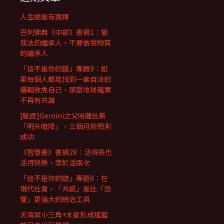
人生總是有選擇
巴利佛典《中部》書摘1：做
我法的繼承人，不要做我物質
的繼承人
「這不是你的錯」專題9：如
果每個人都能找到一套自洽的
邏輯赦免自己，那麼地球確實
不再有共識
[驗證]Gemini之父哈薩比斯
「明升暗降」，三個月前預測
成功
《智慧書》書摘28：活得長也
活得快樂，等於活兩次
「這不是你的錯」專題8：在
現代社會，「共感」是比「恐
懼」更強大的統治工具
天海冥小三角+木星形成搖籃