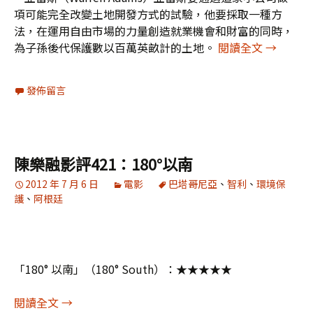
項可能完全改變土地開發方式的試驗，他要採取一種方
法，在運用自由市場的力量創造就業機會和財富的同時，
陳樂融關
為子孫後代保護數以百萬英畝計的土地。
閱讀全文
→
發佈留言
陳樂融影評421：180°以南
2012 年 7 月 6 日
電影
巴塔哥尼亞
、
智利
、
環境保
護
、
阿根廷
「180° 以南」（180° South）：★★★★★
陳樂融影評421：180°以南
閱讀全文
→