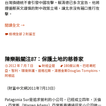
台灣換總統不會引發中國攻擊。賴清德已多次宣告，他將
遵循蔡英文謹慎的對中政策立場，讓北京沒有藉口進行攻
擊。
[分享]英國《金融時報》2024預言
閱讀全文
→
檢視全部 2 則留言
陳樂融關注87：保護土地的慈善家
2012 年 7 月 7 日
財經企管
180度以南
、
巴塔哥尼
亞
、
智利
、
環境保護
、
道格拉斯•湯普金斯Douglas Tompkins
、
阿根廷
（財富中文網2011年7月13日）
Patagonia Sur是追求營利的小公司，已經成立四年，沃倫
•亞當斯（Warren Adams）亞當斯要通過這家小公司做一