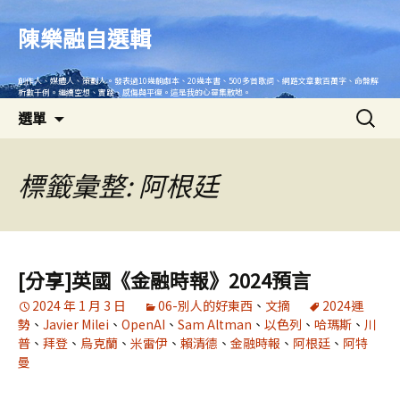
跳
至
陳樂融自選輯
主
要
創作人、媒體人、策劃人。發表過10幾齣劇本、20幾本書、500多首歌詞、網路文章數百萬字、命盤解
內
析數千例。繼續空想、實踐、感傷與平復。這是我的心靈集散地。
搜
容
選單
尋
關
鍵
標籤彙整: 阿根廷
字:
[分享]英國《金融時報》2024預言
2024 年 1 月 3 日
06-別人的好東西
、
文摘
2024運
勢
、
Javier Milei
、
OpenAI
、
Sam Altman
、
以色列
、
哈瑪斯
、
川
普
、
拜登
、
烏克蘭
、
米雷伊
、
賴清德
、
金融時報
、
阿根廷
、
阿特
曼