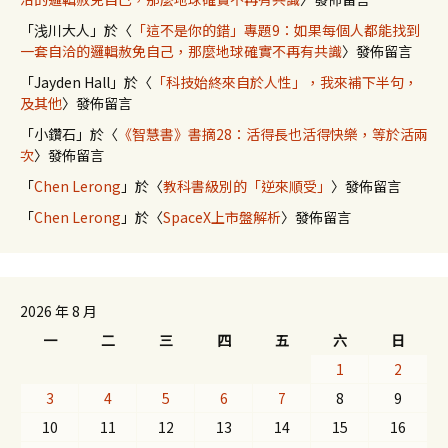
「
浅川大人
」於〈
「這不是你的錯」專題9：如果每個人都能找到
一套自洽的邏輯赦免自己，那麼地球確實不再有共識
〉發佈留言
「
Jayden Hall
」於〈
「科技始終來自於人性」，我來補下半句，
及其他
〉發佈留言
「
小鑽石
」於〈
《智慧書》書摘28：活得長也活得快樂，等於活兩
次
〉發佈留言
「
Chen Lerong
」於〈
教科書級別的「逆來順受」
〉發佈留言
「
Chen Lerong
」於〈
SpaceX上市盤解析
〉發佈留言
2026 年 8 月
一
二
三
四
五
六
日
1
2
3
4
5
6
7
8
9
10
11
12
13
14
15
16