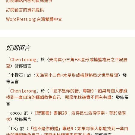
訂閱網站內容的資訊提供
訂閱留言的資訊提供
WordPress.org 台灣繁體中文
近期留言
「
Chen Lerong
」於〈
天海冥小三角+木星形成搖籃格局之世局展
望
〉發佈留言
「
小鑽石
」於〈
天海冥小三角+木星形成搖籃格局之世局展望
〉發
佈留言
「
Chen Lerong
」於〈
「這不是你的錯」專題9：如果每個人都能
找到一套自洽的邏輯赦免自己，那麼地球確實不再有共識
〉發佈留
言
「
coco
」於〈
《智慧書》書摘28：活得長也活得快樂，等於活兩
次
〉發佈留言
「
TK
」於〈
「這不是你的錯」專題9：如果每個人都能找到一套自
洽的邏輯赦免自己，那麼地球確實不再有共識
〉發佈留言