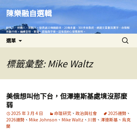
跳
至
陳樂融自選輯
主
要
創作人、媒體人、策劃人。發表過10幾齣劇本、20幾本書、500多首歌詞、網路文章數百萬字、命盤解
內
析數千例。繼續空想、實踐、感傷與平復。這是我的心靈集散地。
搜
容
選單
尋
關
鍵
標籤彙整: Mike Waltz
字:
美俄想叫他下台，但澤連斯基處境沒那麼
弱
2025 年 3 月 4 日
命理研究
、
政治與社會
2025運勢
、
2026運勢
、
Mike Johnson
、
Mike Waltz
、
川普
、
澤連斯基
、
烏克
蘭