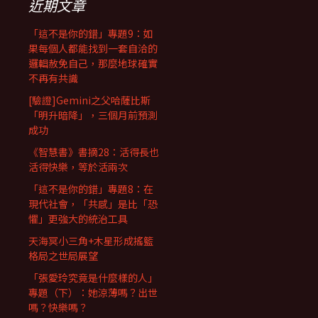
近期文章
「這不是你的錯」專題9：如
果每個人都能找到一套自洽的
邏輯赦免自己，那麼地球確實
不再有共識
[驗證]Gemini之父哈薩比斯
「明升暗降」，三個月前預測
成功
《智慧書》書摘28：活得長也
活得快樂，等於活兩次
「這不是你的錯」專題8：在
現代社會，「共感」是比「恐
懼」更強大的統治工具
天海冥小三角+木星形成搖籃
格局之世局展望
「張愛玲究竟是什麼樣的人」
專題（下）：她涼薄嗎？出世
嗎？快樂嗎？