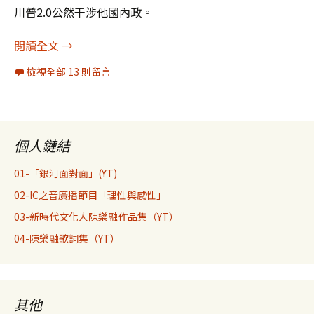
川普2.0公然干涉他國內政。
美俄想叫他下台，但澤連斯基處境沒那麼弱
閱讀全文
→
檢視全部 13 則留言
個人鏈結
01-「銀河面對面」(YT)
02-IC之音廣播節目「理性與感性」
03-新時代文化人陳樂融作品集（YT）
04-陳樂融歌詞集（YT）
其他