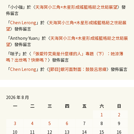
「
小小強
」於〈
天海冥小三角+木星形成搖籃格局之世局展望
〉發
佈留言
「
Chen Lerong
」於〈
天海冥小三角+木星形成搖籃格局之世局展
望
〉發佈留言
「
Anthony Yuan
」於〈
天海冥小三角+木星形成搖籃格局之世局展
望
〉發佈留言
「
咪子
」於〈
「張愛玲究竟是什麼樣的人」專題（下）：她涼薄
嗎？出世嗎？快樂嗎？
〉發佈留言
「
Chen Lerong
」於〈
[節目]銀河面對面：鼓鼓呂思緯
〉發佈留言
2026 年 8 月
一
二
三
四
五
六
日
1
2
3
4
5
6
7
8
9
10
11
12
13
14
15
16