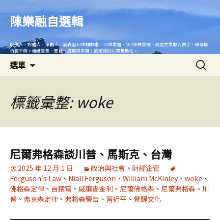
跳
至
陳樂融自選輯
主
要
創作人、媒體人、策劃人。發表過10幾齣劇本、20幾本書、500多首歌詞、網路文章數百萬字、命盤解
內
析數千例。繼續空想、實踐、感傷與平復。這是我的心靈集散地。
搜
容
選單
尋
關
鍵
標籤彙整: woke
字:
尼爾弗格森談川普、馬斯克、台灣
2025 年 12 月 1 日
政治與社會
、
財經企管
Ferguson's Law
、
Niall Ferguson
、
William McKinley
、
woke
、
佛格森定律
、
台積電
、
威廉麥金利
、
尼爾佛格森
、
尼爾弗格森
、
川
普
、
弗克森定律
、
弗格森警告
、
習近平
、
覺醒文化