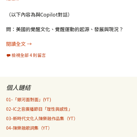
（以下內容為與Copilot對話）
問：美國的覺醒文化、覺醒運動的起源、發展與現況？
與AI聊覺醒文化
閱讀全文
→
檢視全部 4 則留言
個人鏈結
01-「銀河面對面」(YT)
02-IC之音廣播節目「理性與感性」
03-新時代文化人陳樂融作品集（YT）
04-陳樂融歌詞集（YT）