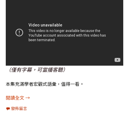
（僅有字幕，可當播客聽）
本集充滿學者宏觀式語彙，值得一看。
尼爾弗格森談川普、馬斯克、台灣
閱讀全文
→
發佈留言