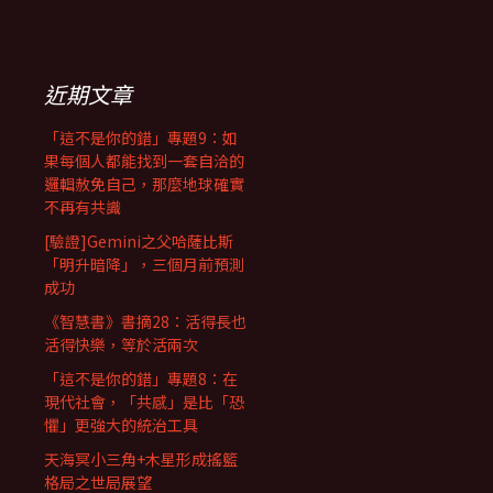
近期文章
「這不是你的錯」專題9：如
果每個人都能找到一套自洽的
邏輯赦免自己，那麼地球確實
不再有共識
[驗證]Gemini之父哈薩比斯
「明升暗降」，三個月前預測
成功
《智慧書》書摘28：活得長也
活得快樂，等於活兩次
「這不是你的錯」專題8：在
現代社會，「共感」是比「恐
懼」更強大的統治工具
天海冥小三角+木星形成搖籃
格局之世局展望