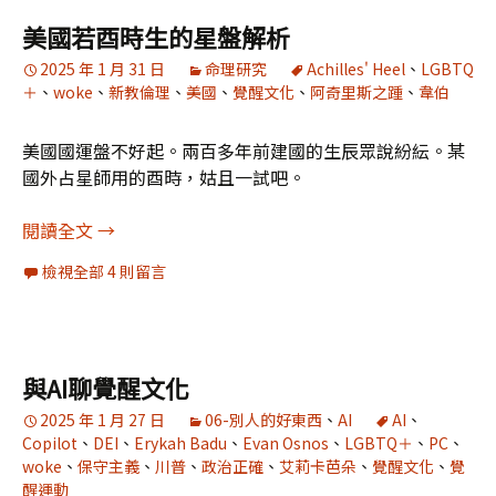
美國若酉時生的星盤解析
2025 年 1 月 31 日
命理研究
Achilles' Heel
、
LGBTQ
＋
、
woke
、
新教倫理
、
美國
、
覺醒文化
、
阿奇里斯之踵
、
韋伯
美國國運盤不好起。兩百多年前建國的生辰眾說紛紜。某
國外占星師用的酉時，姑且一試吧。
美國若酉時生的星盤解析
閱讀全文
→
檢視全部 4 則留言
與AI聊覺醒文化
2025 年 1 月 27 日
06-別人的好東西
、
AI
AI
、
Copilot
、
DEI
、
Erykah Badu
、
Evan Osnos
、
LGBTQ＋
、
PC
、
woke
、
保守主義
、
川普
、
政治正確
、
艾莉卡芭朵
、
覺醒文化
、
覺
醒運動