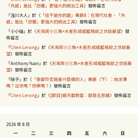
「共感」是比「恐懼」更強大的統治工具
〉發佈留言
「
浅川大人
」於〈
「這不是你的錯」專題8：在現代社會，「共
感」是比「恐懼」更強大的統治工具
〉發佈留言
「
小小強
」於〈
天海冥小三角+木星形成搖籃格局之世局展望
〉發
佈留言
「
Chen Lerong
」於〈
天海冥小三角+木星形成搖籃格局之世局展
望
〉發佈留言
「
Anthony Yuan
」於〈
天海冥小三角+木星形成搖籃格局之世局展
望
〉發佈留言
「
咪子
」於〈
「張愛玲究竟是什麼樣的人」專題（下）：她涼薄
嗎？出世嗎？快樂嗎？
〉發佈留言
「
Chen Lerong
」於〈
[節目]銀河面對面：鼓鼓呂思緯
〉發佈留言
2026 年 8 月
一
二
三
四
五
六
日