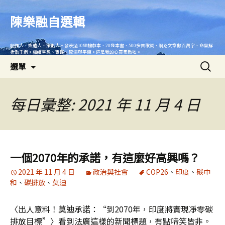
跳
至
陳樂融自選輯
主
要
創作人、媒體人、策劃人。發表過10幾齣劇本、20幾本書、500多首歌詞、網路文章數百萬字、命盤解
內
析數千例。繼續空想、實踐、感傷與平復。這是我的心靈集散地。
搜
容
選單
尋
關
鍵
每日彙整: 2021 年 11 月 4 日
字:
一個2070年的承諾，有這麼好高興嗎？
2021 年 11 月 4 日
政治與社會
COP26
、
印度
、
碳中
和
、
碳排放
、
莫迪
〈出人意料！莫迪承諾：“到2070年，印度將實現凈零碳
排放目標”〉看到法廣這樣的新聞標題，有點啼笑皆非。