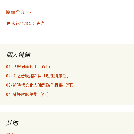
一個2070年的承諾，有這麼好高興嗎？
閱讀全文
→
檢視全部 5 則留言
個人鏈結
01-「銀河面對面」(YT)
02-IC之音廣播節目「理性與感性」
03-新時代文化人陳樂融作品集（YT）
04-陳樂融歌詞集（YT）
其他