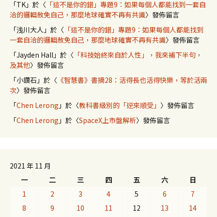
「
TK
」於〈
「這不是你的錯」專題9：如果每個人都能找到一套自
洽的邏輯赦免自己，那麼地球確實不再有共識
〉發佈留言
「
浅川大人
」於〈
「這不是你的錯」專題9：如果每個人都能找到
一套自洽的邏輯赦免自己，那麼地球確實不再有共識
〉發佈留言
「
Jayden Hall
」於〈
「科技始終來自於人性」，我來補下半句，
及其他
〉發佈留言
「
小鑽石
」於〈
《智慧書》書摘28：活得長也活得快樂，等於活兩
次
〉發佈留言
「
Chen Lerong
」於〈
教科書級別的「逆來順受」
〉發佈留言
「
Chen Lerong
」於〈
SpaceX上市盤解析
〉發佈留言
2021 年 11 月
一
二
三
四
五
六
日
1
2
3
4
5
6
7
8
9
10
11
12
13
14