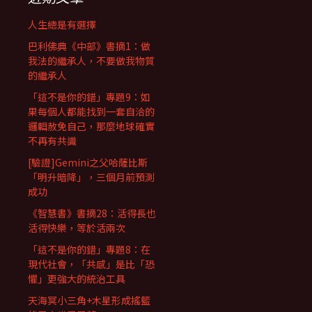
人生總是有選擇
巴利佛典《中部》書摘1：做
我法的繼承人，不要做我物質
的繼承人
「這不是你的錯」專題9：如
果每個人都能找到一套自洽的
邏輯赦免自己，那麼地球確實
不再有共識
[驗證]Gemini之父哈薩比斯
「明升暗降」，三個月前預測
成功
《智慧書》書摘28：活得長也
活得快樂，等於活兩次
「這不是你的錯」專題8：在
現代社會，「共感」是比「恐
懼」更強大的統治工具
天海冥小三角+木星形成搖籃