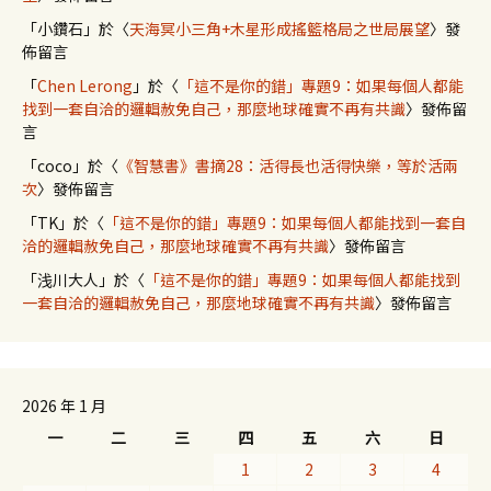
「
小鑽石
」於〈
天海冥小三角+木星形成搖籃格局之世局展望
〉發
佈留言
「
Chen Lerong
」於〈
「這不是你的錯」專題9：如果每個人都能
找到一套自洽的邏輯赦免自己，那麼地球確實不再有共識
〉發佈留
言
「
coco
」於〈
《智慧書》書摘28：活得長也活得快樂，等於活兩
次
〉發佈留言
「
TK
」於〈
「這不是你的錯」專題9：如果每個人都能找到一套自
洽的邏輯赦免自己，那麼地球確實不再有共識
〉發佈留言
「
浅川大人
」於〈
「這不是你的錯」專題9：如果每個人都能找到
一套自洽的邏輯赦免自己，那麼地球確實不再有共識
〉發佈留言
2026 年 1 月
一
二
三
四
五
六
日
1
2
3
4