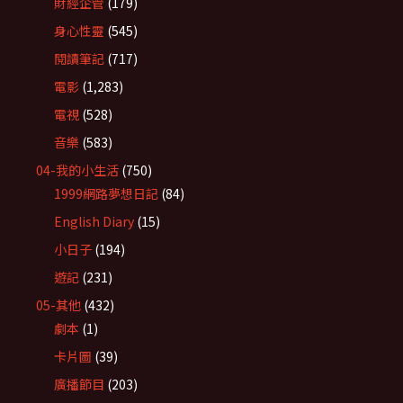
財經企管
(179)
身心性靈
(545)
閱讀筆記
(717)
電影
(1,283)
電視
(528)
音樂
(583)
04-我的小生活
(750)
1999網路夢想日記
(84)
English Diary
(15)
小日子
(194)
遊記
(231)
05-其他
(432)
劇本
(1)
卡片圖
(39)
廣播節目
(203)