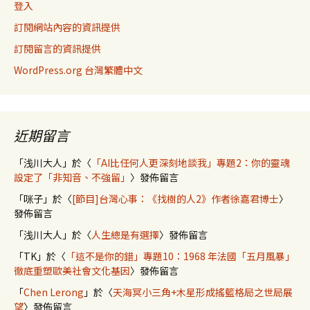
登入
訂閱網站內容的資訊提供
訂閱留言的資訊提供
WordPress.org 台灣繁體中文
近期留言
「
浅川大人
」於〈
「AI比任何人更深刻地談我」專題2：你的靈魂
設定了「非知音、不強留」
〉發佈留言
「
咪子
」於〈
[節目]台灣心事：《找樹的人2》作者徐嘉君博士
〉
發佈留言
「
浅川大人
」於〈
人生總是有選擇
〉發佈留言
「
TK
」於〈
「這不是你的錯」專題10：1968 年法國「五月風暴」
徹底重塑歐美社會文化基因
〉發佈留言
「
Chen Lerong
」於〈
天海冥小三角+木星形成搖籃格局之世局展
望
〉發佈留言