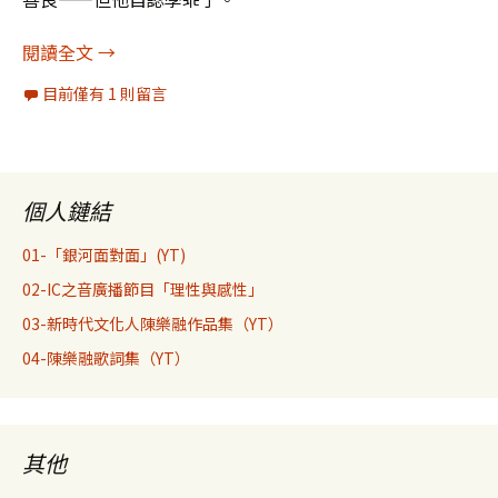
老舍《我這一輩子》筆記6：「學乖」也沒用
閱讀全文
→
目前僅有 1 則留言
個人鏈結
01-「銀河面對面」(YT)
02-IC之音廣播節目「理性與感性」
03-新時代文化人陳樂融作品集（YT）
04-陳樂融歌詞集（YT）
其他