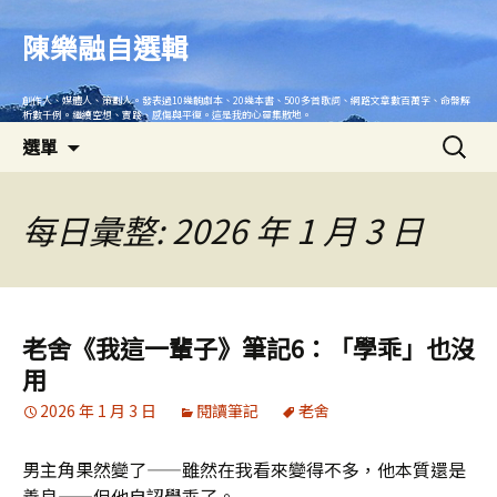
跳
至
陳樂融自選輯
主
要
創作人、媒體人、策劃人。發表過10幾齣劇本、20幾本書、500多首歌詞、網路文章數百萬字、命盤解
內
析數千例。繼續空想、實踐、感傷與平復。這是我的心靈集散地。
搜
容
選單
尋
關
鍵
每日彙整: 2026 年 1 月 3 日
字:
老舍《我這一輩子》筆記6：「學乖」也沒
用
2026 年 1 月 3 日
閱讀筆記
老舍
男主角果然變了——雖然在我看來變得不多，他本質還是
善良——但他自認學乖了。