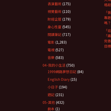
表演藝術
(175)
格局
視覺藝術
(110)
「張
專題
財經企管
(179)
嗎？
身心性靈
(545)
「這
閱讀筆記
(717)
「痛
完善
電影
(1,283)
目標
電視
(527)
音樂
(583)
04-我的小生活
(750)
1999網路夢想日記
(84)
English Diary
(15)
小日子
(194)
遊記
(231)
05-其他
(432)
劇本
(1)