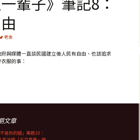
一輩子》筆記8：
自由
老舍
政府與媒體一直談民國建立後人民有自由、也該追求
穿衣服的事：
記8：有錢才有自由
期文章
不是你的錯」專題10：
68 年法國「五月風暴」徹