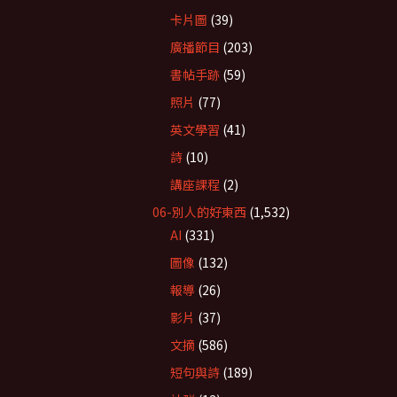
卡片圖
(39)
廣播節目
(203)
書帖手跡
(59)
照片
(77)
英文學習
(41)
詩
(10)
講座課程
(2)
06-別人的好東西
(1,532)
AI
(331)
圖像
(132)
報導
(26)
影片
(37)
文摘
(586)
短句與詩
(189)