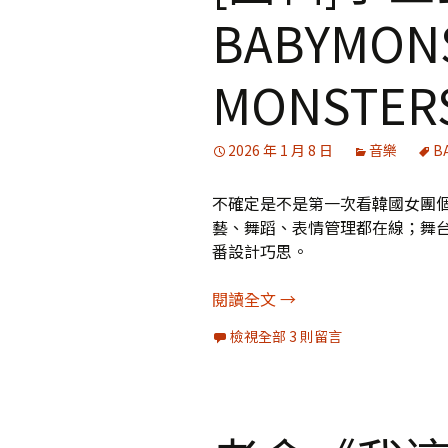
BABYMON
MONSTE
2026 年 1 月 8 日
音樂
B
不確定是不是第一次看韓國女團個唱
藝、舞蹈、表情管理都在線；舞
番設計巧思。
[圖輯]小巨蛋BABYMON
閱讀全文
→
檢視全部 3 則留言