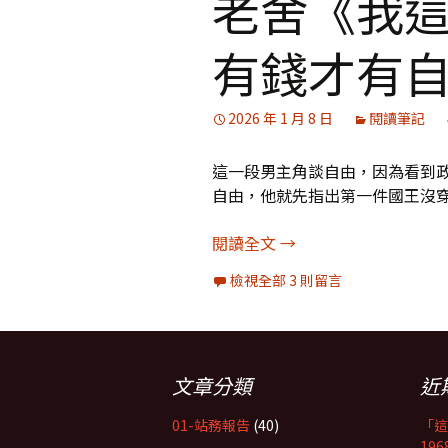
老舍《我這
有錢才有
2026 年 1 月 8 日
閱讀筆記
這一段男主角談自由，因為看到
自由，他就先指出第一件國王沒
老舍《我這一輩子》筆
閱讀全文
→
檢視全部 3 則留言
文章分類
近
01-站務報告
(40)
「這
19