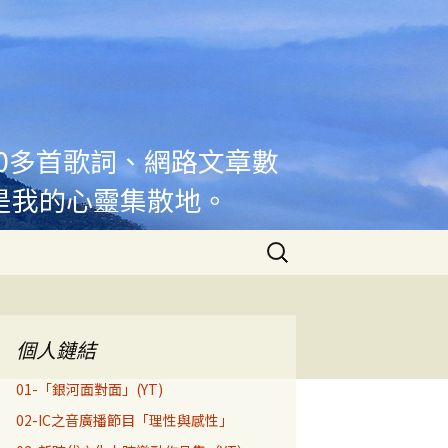
00多首歌詞、網路文章數
是我的心靈集散地。
搜
尋
關
鍵
字:
個人鏈結
01-「銀河面對面」(YT)
02-IC之音廣播節目「理性與感性」