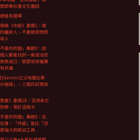
塑歐美社會文化基因
總是有選擇
佛典《中部》書摘1：做
的繼承人，不要做我物質
承人
不是你的錯」專題9：如
個人都能找到一套自洽的
赦免自己，那麼地球確實
有共識
證]Gemini之父哈薩比斯
升暗降」，三個月前預測
慧書》書摘28：活得長也
快樂，等於活兩次
不是你的錯」專題8：在
社會，「共感」是比「恐
更強大的統治工具
冥小三角+木星形成搖籃