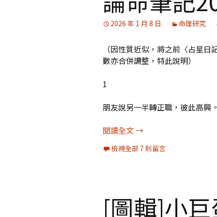
論命筆記2
媒體專訪精選
2026 年 1 月 8 日
命理研究
（因性質近似，將之前〈占星日
數亦合併調整，特此說明）
1
朋友說另一半轉正職，彼此高興
論命筆記20
閱讀全文
→
檢視全部 7 則留言
[圖輯]小巨