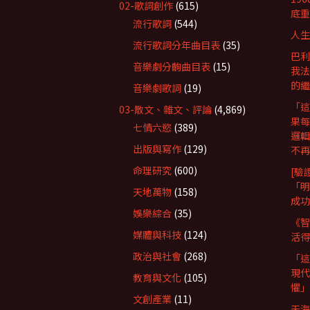
02-歌詞創作
(615)
底重
流行歌詞
(544)
人生
流行歌詞分年曲目表
(35)
巴利
音樂劇分齣曲目表
(15)
我法
的繼
音樂劇歌詞
(19)
「這
03-散文、雜文、評論
(4,869)
果每
七情六慾
(389)
邏輯
出版與寫作
(129)
不再
命理研究
(600)
[驗
「明
天地萬物
(158)
成功
娛樂綜合
(35)
《智
媒體與科技
(124)
活得
政治與社會
(268)
「這
現代
教育與文化
(105)
懼」
文創產業
(11)
天海