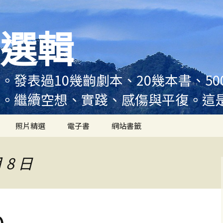
選輯
。發表過10幾齣劇本、20幾本書、5
例。繼續空想、實踐、感傷與平復。這
照片精選
電子書
網站書籤
 8 日