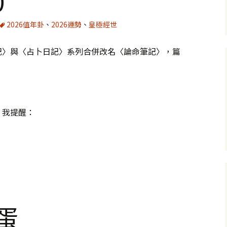
0
2026值年卦
、
2026運勢
、
皇極經世
記〉與〈占卜日記〉系列合併改名〈論命筆記〉，篇
。我提醒：
蛋