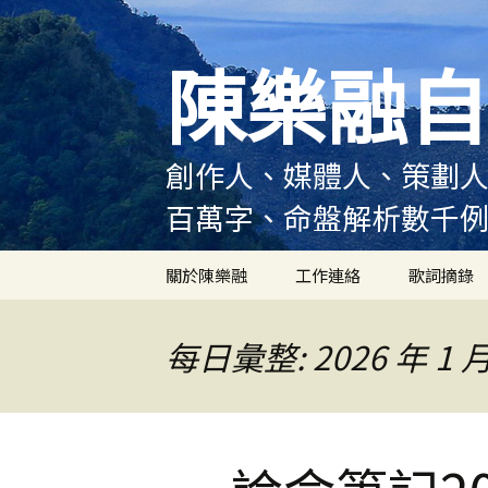
跳
至
陳樂融自
主
要
內
容
創作人、媒體人、策劃人
百萬字、命盤解析數千
關於陳樂融
工作連絡
歌詞摘錄
陳樂融履歷
每日彙整: 2026 年 1 月
陳樂融大事記
陳樂融實體書出版紀錄
陳樂融舞台劇及音樂劇
作品演出紀錄