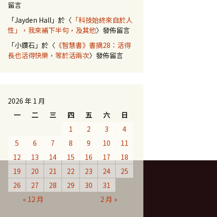
留言
「
Jayden Hall
」於〈
「科技始終來自於人
性」，我來補下半句，及其他
〉發佈留言
「
小鑽石
」於〈
《智慧書》書摘28：活得
長也活得快樂，等於活兩次
〉發佈留言
2026 年 1 月
一
二
三
四
五
六
日
1
2
3
4
5
6
7
8
9
10
11
12
13
14
15
16
17
18
19
20
21
22
23
24
25
26
27
28
29
30
31
« 12 月
2 月 »