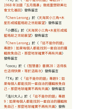
1968 年法國「五月風暴」徹底重塑歐美社
會文化基因
〉發佈留言
「
Chen Lerong
」於〈
天海冥小三角+木
星形成搖籃格局之世局展望
〉發佈留言
「
小鑽石
」於〈
天海冥小三角+木星形成搖
籃格局之世局展望
〉發佈留言
「
Chen Lerong
」於〈
「這不是你的錯」
專題9：如果每個人都能找到一套自洽的邏
輯赦免自己，那麼地球確實不再有共識
〉
發佈留言
「
coco
」於〈
《智慧書》書摘28：活得長
也活得快樂，等於活兩次
〉發佈留言
「
TK
」於〈
「這不是你的錯」專題9：如
果每個人都能找到一套自洽的邏輯赦免自
己，那麼地球確實不再有共識
〉發佈留言
「
浅川大人
」於〈
「這不是你的錯」專題
9：如果每個人都能找到一套自洽的邏輯赦
免自己，那麼地球確實不再有共識
〉發佈