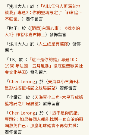
「
浅川大人
」於〈
「AI比任何人更深刻地
談我」專題2：你的靈魂設定了「非知音、
不強留」
〉發佈留言
「
咪子
」於〈
[節目]台灣心事：《找樹的
人2》作者徐嘉君博士
〉發佈留言
「
浅川大人
」於〈
人生總是有選擇
〉發佈
留言
「
TK
」於〈
「這不是你的錯」專題10：
1968 年法國「五月風暴」徹底重塑歐美社
會文化基因
〉發佈留言
「
Chen Lerong
」於〈
天海冥小三角+木
星形成搖籃格局之世局展望
〉發佈留言
「
小鑽石
」於〈
天海冥小三角+木星形成搖
籃格局之世局展望
〉發佈留言
「
Chen Lerong
」於〈
「這不是你的錯」
專題9：如果每個人都能找到一套自洽的邏
輯赦免自己，那麼地球確實不再有共識
〉
發佈留言