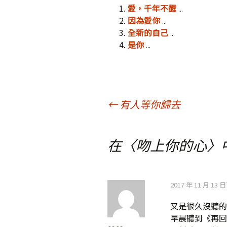
愛，千年不醒
...
因為愛你
...
全新的自己
...
是你
...
文
←
有人等你歸去
章
在〈
吻上你的心
〉
導
2017 年 11 月 13 
覽
又是很久沒聽的
早晨聽到《再回首