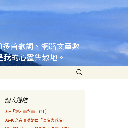
00多首歌詞、網路文章數
是我的心靈集散地。
搜
尋
關
鍵
字:
個人鏈結
01-「銀河面對面」(YT)
02-IC之音廣播節目「理性與感性」