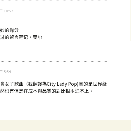
午 10:52
妙的缘分
过的留言笔记，莞尔
午 5:54
女子歌曲（我翻譯為City Lady Pop)真的是世界級
然也有但是在成本與品質的對比根本追不上。