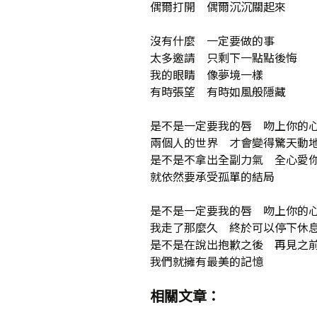
偶爾打開 偶爾沉沉關起來
沒有什麼 一定要做的事
太多邀請 只剩下一點點後悔
我的眼睛 像夢境一樣
有時張望 有時如風般隱藏
是不是一定要我的唇 吻上你的
兩個人的世界 才會變得驚天動
是不是不拿出全副力氣 全心愛
就依然要承受孤單的結局
是不是一定要我的唇 吻上你的
我走了那麼久 終於可以停下休
是不是在說出抱歉之後 再見之
我們就擁有最美的記憶
相關文章：