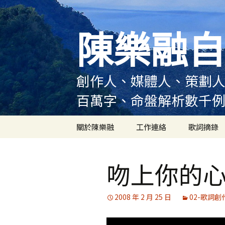
跳
至
陳樂融自
主
要
內
容
創作人、媒體人、策劃人
百萬字、命盤解析數千
關於陳樂融
工作連絡
歌詞摘錄
陳樂融履歷
吻上你的
陳樂融大事記
陳樂融實體書出版紀錄
2008 年 2 月 25 日
02-歌詞創
陳樂融舞台劇及音樂劇
作品演出紀錄