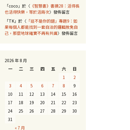
「
coco
」於〈
《智慧書》書摘28：活得長
也活得快樂，等於活兩次
〉發佈留言
「
TK
」於〈
「這不是你的錯」專題9：如
果每個人都能找到一套自洽的邏輯赦免自
己，那麼地球確實不再有共識
〉發佈留言
2026 年 8 月
一
二
三
四
五
六
日
1
2
3
4
5
6
7
8
9
10
11
12
13
14
15
16
17
18
19
20
21
22
23
24
25
26
27
28
29
30
31
« 7 月