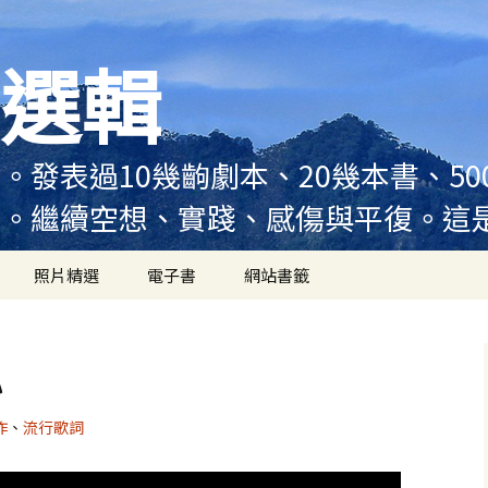
選輯
。發表過10幾齣劇本、20幾本書、5
例。繼續空想、實踐、感傷與平復。這
照片精選
電子書
網站書籤
心
作
、
流行歌詞