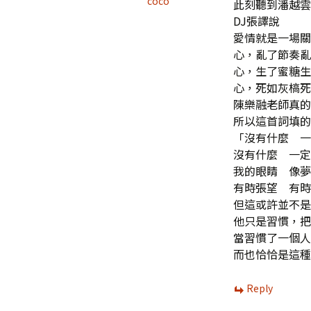
coco
此刻聽到潘越雲
DJ張譯說
愛情就是一場關
心，亂了節奏亂
心，生了蜜糖生
心，死如灰槁死
陳樂融老師真的
所以這首詞填的
「沒有什麼 一
沒有什麼 一定
我的眼睛 像夢
有時張望 有時
但這或許並不是
他只是習慣，把
當習慣了一個人
而也恰恰是這種
Reply