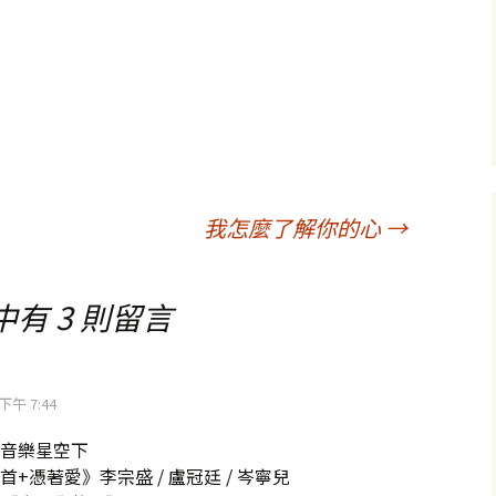
我怎麼了解你的心
→
中有 3 則留言
日下午 7:44
音樂星空下
+憑著愛》李宗盛 / 盧冠廷 / 岑寧兒