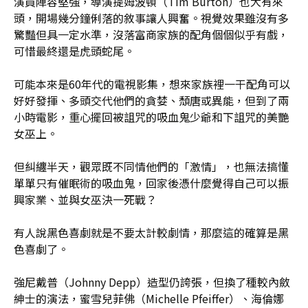
演員陣容堅強，導演提姆波頓（Tim Burton）也大有來
頭，開場幾分鐘俐落的敘事讓人興奮。視覺效果雖沒有多
驚豔但具一定水準，沒落富商家族的配角個個似乎有戲，
可惜最終還是虎頭蛇尾。
可能本來是60年代的電視影集，想來家族裡一干配角可以
好好發揮、多頭交代他們的貪婪、頹唐或異能，但到了兩
小時電影，重心擺回被詛咒的吸血鬼少爺和下詛咒的美艷
女巫上。
但糾纏半天，觀眾既不同情他們的「激情」，也無法搞懂
單單只有催眠術的吸血鬼，回家後憑什麼覺得自己可以振
興家業、並與女巫決一死戰？
有人說黑色喜劇就是不要太計較劇情，那麼這的確算是黑
色喜劇了。
強尼戴普（Johnny Depp）造型仍誇張，但換了種較內斂
紳士的演法，蜜雪兒菲佛（Michelle Pfeiffer）、海倫娜