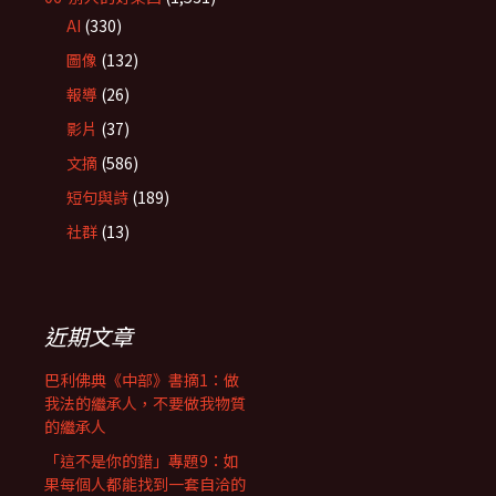
AI
(330)
圖像
(132)
報導
(26)
影片
(37)
文摘
(586)
短句與詩
(189)
社群
(13)
近期文章
巴利佛典《中部》書摘1：做
我法的繼承人，不要做我物質
的繼承人
「這不是你的錯」專題9：如
果每個人都能找到一套自洽的