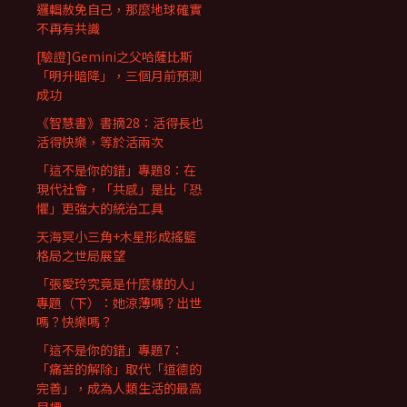
邏輯赦免自己，那麼地球確實
不再有共識
[驗證]Gemini之父哈薩比斯
「明升暗降」，三個月前預測
成功
《智慧書》書摘28：活得長也
活得快樂，等於活兩次
「這不是你的錯」專題8：在
現代社會，「共感」是比「恐
懼」更強大的統治工具
天海冥小三角+木星形成搖籃
格局之世局展望
「張愛玲究竟是什麼樣的人」
專題（下）：她涼薄嗎？出世
嗎？快樂嗎？
「這不是你的錯」專題7：
「痛苦的解除」取代「道德的
完善」，成為人類生活的最高