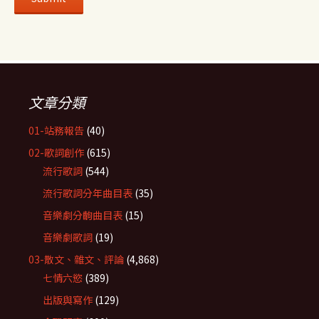
文章分類
01-站務報告
(40)
02-歌詞創作
(615)
流行歌詞
(544)
流行歌詞分年曲目表
(35)
音樂劇分齣曲目表
(15)
音樂劇歌詞
(19)
03-散文、雜文、評論
(4,868)
七情六慾
(389)
出版與寫作
(129)