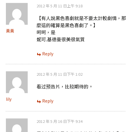
2012 年 5 月 11 日上午 9:18
【有人說黑色喜劇就是不要太計較劇情，那
麼這的確算是黑色喜劇了。】
黃黃
呵呵，是
妮可.基德曼很美很氣質
Reply
2012 年 5 月 11 日下午 1:02
看过预告片，比较期待的。
lily
Reply
2012 年 5 月 16 日下午 9:34