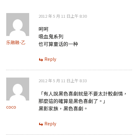
覽
2012 年 5 月 11 日上午 8:30
呵呵
吸血鬼系列
乐融融-乙
也可算童话的一种
Reply
2012 年 5 月 11 日上午 8:33
「有人說黑色喜劇就是不要太計較劇情，
那麼這的確算是黑色喜劇了。」
coco
黑影家族，黑色喜劇。
Reply