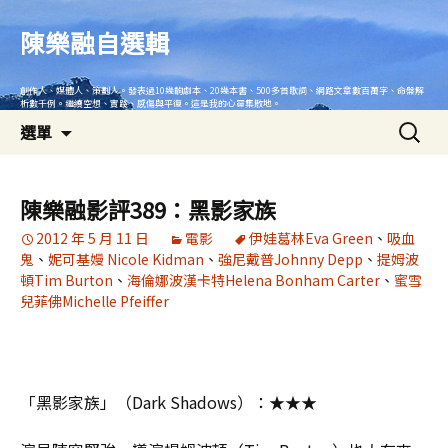
跳
至
陳樂融自選輯
主
要
創作人、媒體人、策劃人。發表過10幾齣劇本、20幾本書、500多首歌詞、網路文章數百萬字、命盤解
內
析數千例。繼續空想、實踐、感傷與平復。這是我的心靈集散地。
搜
容
選單
尋
關
鍵
陳樂融影評389：黑影家族
字:
2012 年 5 月 11 日
電影
伊娃葛林Eva Green
、
吸血
鬼
、
妮可基嫚 Nicole Kidman
、
強尼戴普Johnny Depp
、
提姆波
頓Tim Burton
、
海倫娜波漢卡特Helena Bonham Carter
、
蜜雪
兒菲佛Michelle Pfeiffer
「黑影家族」（Dark Shadows）：★★★