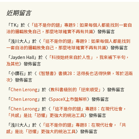
近期留言
「
TK
」於〈
「這不是你的錯」專題9：如果每個人都能找到一套自
洽的邏輯赦免自己，那麼地球確實不再有共識
〉發佈留言
「
浅川大人
」於〈
「這不是你的錯」專題9：如果每個人都能找到
一套自洽的邏輯赦免自己，那麼地球確實不再有共識
〉發佈留言
「
Jayden Hall
」於〈
「科技始終來自於人性」，我來補下半句，
及其他
〉發佈留言
「
小鑽石
」於〈
《智慧書》書摘28：活得長也活得快樂，等於活兩
次
〉發佈留言
「
Chen Lerong
」於〈
教科書級別的「逆來順受」
〉發佈留言
「
Chen Lerong
」於〈
SpaceX上市盤解析
〉發佈留言
「
Chen Lerong
」於〈
「這不是你的錯」專題8：在現代社會，
「共感」是比「恐懼」更強大的統治工具
〉發佈留言
「
浅川大人
」於〈
「這不是你的錯」專題8：在現代社會，「共
感」是比「恐懼」更強大的統治工具
〉發佈留言