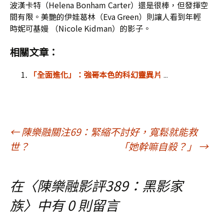
波漢卡特（Helena Bonham Carter）還是很棒，但發揮空
間有限。美艷的伊娃葛林（Eva Green）則讓人看到年輕
時妮可基嫚 （Nicole Kidman）的影子。
相關文章：
「全面進化」：強哥本色的科幻靈異片
...
文
←
陳樂融關注69：緊縮不討好，寬鬆就能救
世？
「她幹嘛自殺？」
→
章
在〈
陳樂融影評389：黑影家
導
族
〉中有 0 則留言