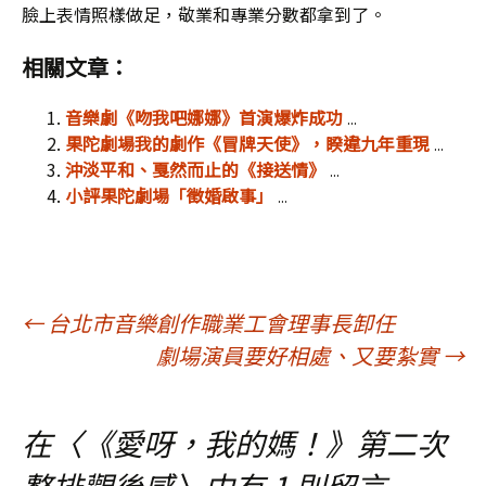
臉上表情照樣做足，敬業和專業分數都拿到了。
相關文章：
音樂劇《吻我吧娜娜》首演爆炸成功
...
果陀劇場我的劇作《冒牌天使》，睽違九年重現
...
沖淡平和、戛然而止的《接送情》
...
小評果陀劇場「徵婚啟事」
...
文
←
台北市音樂創作職業工會理事長卸任
劇場演員要好相處、又要紮實
→
章
在〈
《愛呀，我的媽！》第二次
導