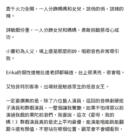
嘉千火力全開，一人分飾媽媽和女兒，該俏的俏，該辣的
辣。
詩敏戲份重，一人分飾女兒和媽媽，勇敢挑戰慈母心成
功。
小竇初為人父，場上還是那麼的帥，唱歌音色非常吸引
我。
Erika的個性連鮑比達老師都稱道，台上很漂亮，很會唱。
艾怡良特別客串，出場就是魅惑眾生的低音女王。
一定要讚美的是，除了六位藝人演員，這回的音樂劇硬底
子演員和群戲演員，一整個讓我驚艷。如果不怕得罪以前
演過我戲的果陀前浪們，我要說，這次《愛呀，我的
媽！》群戲演員真的是史上平均最優，能演能唱能跳能翻
跟斗還有顏值，不管站在哪個位置，觀眾會不會細看到，