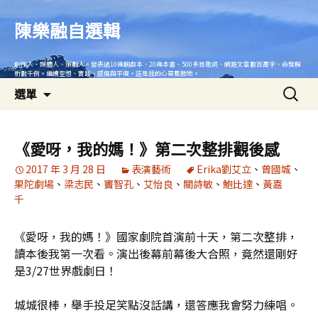
跳
至
陳樂融自選輯
主
要
創作人、媒體人、策劃人。發表過10幾齣劇本、20幾本書、500多首歌詞、網路文章數百萬字、命盤解
內
析數千例。繼續空想、實踐、感傷與平復。這是我的心靈集散地。
搜
容
選單
尋
關
鍵
《愛呀，我的媽！》第二次整排觀後感
字:
2017 年 3 月 28 日
表演藝術
Erika劉艾立
、
曾國城
、
果陀劇場
、
梁志民
、
竇智孔
、
艾怡良
、
關詩敏
、
鮑比達
、
黃嘉
千
《愛呀，我的媽！》國家劇院首演前十天，第二次整排，
讀本後我第一次看。演出後幕前幕後大合照，竟然還剛好
是3/27世界戲劇日！
城城很棒，舉手投足笑點沒話講，還答應我會努力練唱。