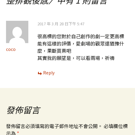
整排觀後感
〉中有 1 則留言
覽
2017 年 3 月 28 日下午 5:47
很高標的您對於自己創作的劇一定更高標
能有這樣的評價，愛劇場的觀眾還猶豫什
coco
麼，果斷買票吧
其實我的願望是，可以看兩場，祈禱
Reply
發佈留言
發佈留言必須填寫的電子郵件地址不會公開。
必填欄位標
示為
*