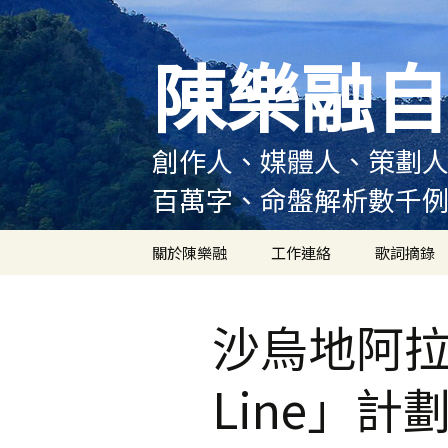
跳
至
陳樂融自
主
要
內
容
創作人、媒體人、策劃人
百萬字、命盤解析數千
關於陳樂融
工作連絡
歌詞摘錄
陳樂融履歷
沙烏地阿拉
陳樂融大事記
Line」計
陳樂融實體書出版紀錄
陳樂融舞台劇及音樂劇
作品演出紀錄