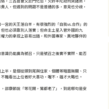
皆弱，三吉嘉會又巨門化忌，火鈴羊陀劫刑哭諸煞，
有貴人，但遇到的問題不是普通的多，意見也分歧，
一宮的天王落白羊，有很強烈的「自我vs.合作」的
，但也必須靠別人落實；但命主土星入管外國的九
在權力的拿捏上容易出錯，和外國專家、異地夥伴的
的意識仍能廣為號召，只是號召之後實不實際、能否
盤上半，是個從頭到尾與住家、個體等暗面無關、只
，不難看出上位者好大喜功，喔不，雄才大略也。
」，邵康節說「等花開，鶯都老了」，到底哪句是安