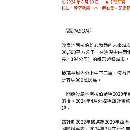
2024 年 8 月 10 日
命理研究
拉伯
、
穆罕默德·本·薩勒曼
、
邵康
媒體專訪精選
（圖/NEOM）
沙烏地阿拉伯雄心勃勃的未來城市NEO
26,500平方公里，在沙漠中由
長才394公里）的線形超級城市。
玻璃長城內分上中下三層，沒有汽
計容納900萬居民。
一開始沙烏地阿拉伯號稱2020年
落後。2024年4月外媒稱該計畫修
認。
該計劃2022年被選為2029年亞
國際辦事處，2024年2月在紐