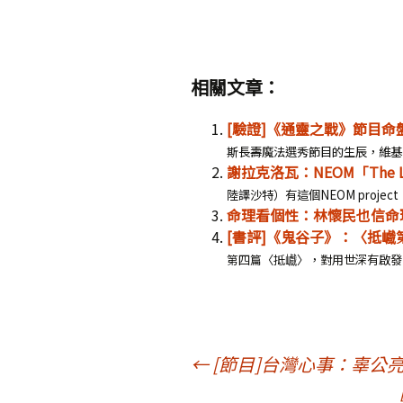
相關文章：
[驗證]《通靈之戰》節目
斯長壽魔法選秀節目的生辰，維基
謝拉克洛瓦：NEOM「The
陸譯沙特）有這個NEOM proje
命理看個性：林懷民也信命
[書評]《鬼谷子》：〈抵
第四篇〈抵巇〉，對用世深有啟發，
文
←
[節目]台灣心事：辜公