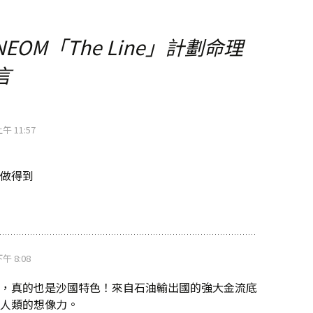
OM「The Line」計劃命理
言
上午 11:57
做得到
下午 8:08
，真的也是沙國特色！來自石油輸出國的強大金流底
人類的想像力。