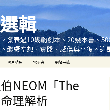
選輯
。發表過10幾齣劇本、20幾本書、5
例。繼續空想、實踐、感傷與平復。這
照片精選
電子書
網站書籤
伯NEOM「The
劃命理解析