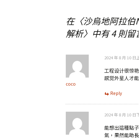
章
在〈
沙烏地阿拉伯NE
導
解析
〉中有 4 則留
覽
2024 年 8 月 10 日
工程设计很惊艳
感觉外星人才能
coco
Reply
2024 年 8 月 10 日
能想出這種點子
氣，果然能助長