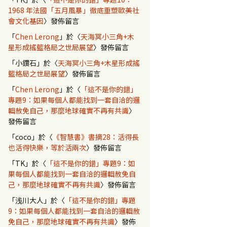
1968 年法國「五月風暴」徹底重塑歐美社
會文化基因
〉發佈留言
「
Chen Lerong
」於〈
天海冥小三角+木
星形成搖籃格局之世局展望
〉發佈留言
「
小鑽石
」於〈
天海冥小三角+木星形成搖
籃格局之世局展望
〉發佈留言
「
Chen Lerong
」於〈
「這不是你的錯」
專題9：如果每個人都能找到一套自洽的邏
輯赦免自己，那麼地球確實不再有共識
〉
發佈留言
「
coco
」於〈
《智慧書》書摘28：活得長
也活得快樂，等於活兩次
〉發佈留言
「
TK
」於〈
「這不是你的錯」專題9：如
果每個人都能找到一套自洽的邏輯赦免自
己，那麼地球確實不再有共識
〉發佈留言
「
浅川大人
」於〈
「這不是你的錯」專題
9：如果每個人都能找到一套自洽的邏輯赦
免自己，那麼地球確實不再有共識
〉發佈