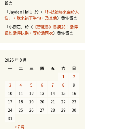
留言
「
Jayden Hall
」於〈
「科技始終來自於人
性」，我來補下半句，及其他
〉發佈留言
「
小鑽石
」於〈
《智慧書》書摘28：活得
長也活得快樂，等於活兩次
〉發佈留言
2026 年 8 月
一
二
三
四
五
六
日
1
2
3
4
5
6
7
8
9
10
11
12
13
14
15
16
17
18
19
20
21
22
23
24
25
26
27
28
29
30
31
« 7 月