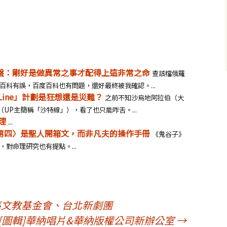
命盤：剛好是做異常之事才配得上這非常之命
查該檔俄羅
百科有誤，百度百科也有問題，還好最終被我確認。...
 Line」計劃是狂想還是災難？
之前不知沙烏地阿拉伯（大
ct（UP主簡稱「沙特線」），看了也只能咋舌。...
理
...
巇第四〉是聖人開箱文，而非凡夫的操作手冊
《鬼谷子》
對命理研究也有提點。...
亮文教基金會、台北新劇團
[圖輯]華納唱片&華納版權公司新辦公室
→