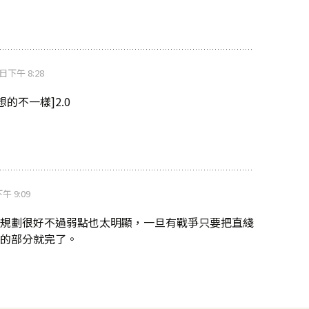
0 日下午 8:28
的不一樣]2.0
下午 9:09
規劃很好不過弱點也太明顯，一旦有戰爭只要把直綫
的部分就完了。