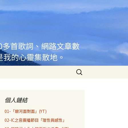
00多首歌詞、網路文章數
是我的心靈集散地。
搜
尋
關
鍵
字:
個人鏈結
01-「銀河面對面」(YT)
02-IC之音廣播節目「理性與感性」