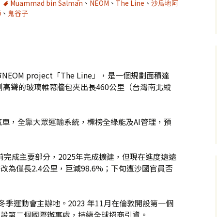
Muammad bin Salmān
、
NEOM
、
The Line
、
沙烏地阿
節
、
鬼谷子
M project「The Line」，是一個規劃面積達
兩側高聳的玻璃帷幕牆包夾出長460公里（台灣南北縱
車，全靠大眾運輸系統，標榜全綠能及AI管理，預
前完成主要部分，2025年完成擴建，但現在進度遠遠
改為僅長2.4公里，巨減98.6%；下旬遭沙國官員否
洲冬季運動會主辦地。2023 年11月在倫敦開設第一個
約開設第二個國際辦事處，持續全球招商引資。