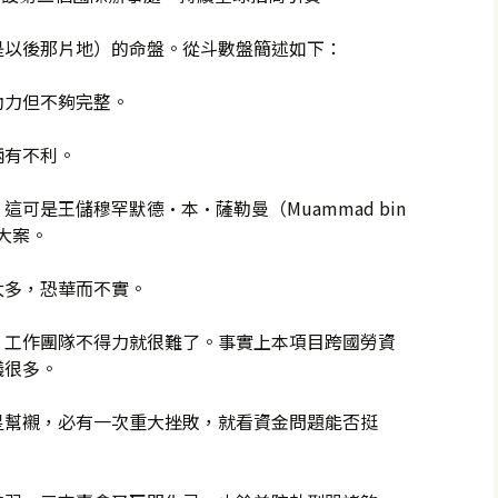
是以後那片地）的命盤。從斗數盤簡述如下：
助力但不夠完整。
柄有不利。
可是王儲穆罕默德·本·薩勒曼（Muammad bin
的大案。
太多，恐華而不實。
。工作團隊不得力就很難了。事實上本項目跨國勞資
議很多。
星幫襯，必有一次重大挫敗，就看資金問題能否挺