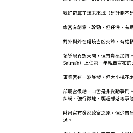
我好奇算了該未來城（是計劃不
命宮有創意、幹勁，但任性，有
對外與外在處境吉凶交鋒，有權
領導層異想天開，但有貴星加持。這
Salmān）上任第一年親自宣布
事業宮有一波暴發，但大小桃花
部屬宮很糟，口舌是非變動爭鬥
糾紛、強行徵地、驅趕部落等爭
財帛宮有發家致富之象，但少吉
過。