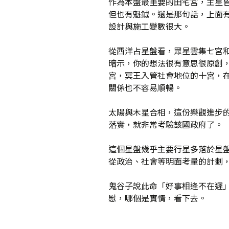
作為本盤最重要的田宅宮，主星
但也有魁鉞。還是那句話，上面
設計與施工變數很大。
從西洋占星盤看，眾星雲集七宮和
暗示，你的想法很有意思很原創
宮，冥王入管社會地位的十宮，
關係也不容易順暢。
太陽與木星合相，這份樂觀進步
落實，就非常考驗該國政府了。
這個星盤幾乎主要行星多落於星
從政治、社會等明面考量的計劃
鬼谷子說此命「好事相逢不在遲
慰，哪個是實情，看下去。