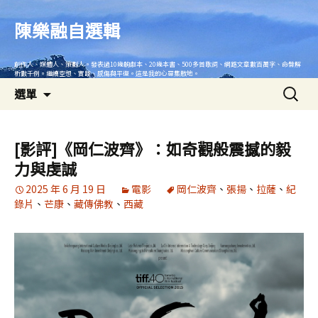
跳
至
陳樂融自選輯
主
要
創作人、媒體人、策劃人。發表過10幾齣劇本、20幾本書、500多首歌詞、網路文章數百萬字、命盤解
內
析數千例。繼續空想、實踐、感傷與平復。這是我的心靈集散地。
搜
容
選單
尋
關
鍵
[影評]《岡仁波齊》：如奇觀般震撼的毅
字:
力與虔誠
2025 年 6 月 19 日
電影
岡仁波齊
、
張揚
、
拉薩
、
紀
錄片
、
芒康
、
藏傳佛教
、
西藏