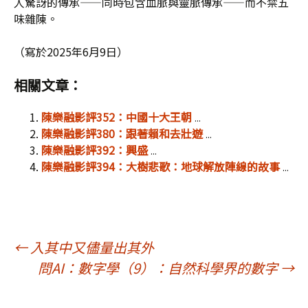
人驚訝的傳承——同時包含血脈與靈脈傳承——而不禁五
味雜陳。
（寫於2025年6月9日）
相關文章：
陳樂融影評352：中國十大王朝
...
陳樂融影評380：跟著賴和去壯遊
...
陳樂融影評392：興盛
...
陳樂融影評394：大樹悲歌：地球解放陣線的故事
...
文
←
入其中又儘量出其外
問AI：數字學（9）：自然科學界的數字
→
章