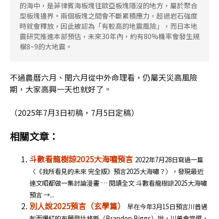
的海中，是菲律賓海板塊往歐亞板塊隱沒的地方，屬於聚合
型板塊邊界。兩個板塊之間會不斷累積應力，超過岩石強度
時就會釋放，因此被認為「有較高的地震風險」，而日本地
震研究推進本部預估，未來30年內，約有80%機率會發生規
模8~9的大地震。
不過農曆六月、閏六月從中外命理看，仍屬天災高風險
期，大家高興一天也就好了。
（2025年7月3日初稿，7月5日定稿）
相關文章：
斗數看龍樹諒2025大海嘯預言
2022年7月28日寫過一篇
〈《我所看見的未來 完全版》預言2025大海嘯？〉，發現最近
連文昭都做一集討論漫畫 … 閱讀全文 斗數看龍樹諒2025大海嘯
預言 →...
別人說2025預言（玄學篇）
早在今年3月15日預言川普遇
刺而爆紅的布蘭登比格斯（Brandon Biggs）說，川普會當選，