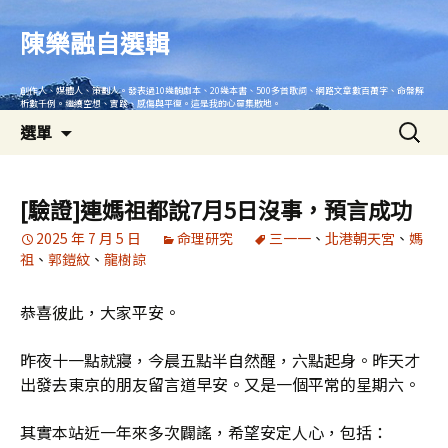
跳
至
陳樂融自選輯
主
要
創作人、媒體人、策劃人。發表過10幾齣劇本、20幾本書、500多首歌詞、網路文章數百萬字、命盤解
內
析數千例。繼續空想、實踐、感傷與平復。這是我的心靈集散地。
搜
容
選單
尋
關
鍵
[驗證]連媽祖都說7月5日沒事，預言成功
字:
2025 年 7 月 5 日
命理研究
三一一
、
北港朝天宮
、
媽
祖
、
郭鎧紋
、
龍樹諒
恭喜彼此，大家平安。
昨夜十一點就寢，今晨五點半自然醒，六點起身。昨天才
出發去東京的朋友留言道早安。又是一個平常的星期六。
其實本站近一年來多次闢謠，希望安定人心，包括：