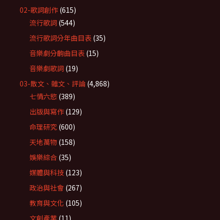
02-歌詞創作
(615)
流行歌詞
(544)
流行歌詞分年曲目表
(35)
音樂劇分齣曲目表
(15)
音樂劇歌詞
(19)
03-散文、雜文、評論
(4,868)
七情六慾
(389)
出版與寫作
(129)
命理研究
(600)
天地萬物
(158)
娛樂綜合
(35)
媒體與科技
(123)
政治與社會
(267)
教育與文化
(105)
文創產業
(11)