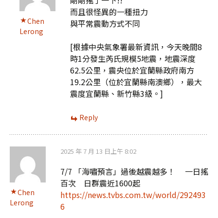
剛剛搖了一下!!
而且很怪異的一種扭力
Chen
與平常震動方式不同
Lerong
[根據中央氣象署最新資訊，今天晚間8
時1分發生芮氏規模5地震，地震深度
62.5公里，震央位於宜蘭縣政府南方
19.2公里（位於宜蘭縣南澳鄉），最大
震度宜蘭縣、新竹縣3級。]
Reply
2025 年 7 月 13 日上午 8:02
7/7 「海嘯預言」過後越震越多！ 一日搖
百次 日群震近1600起
Chen
https://news.tvbs.com.tw/world/292493
Lerong
6