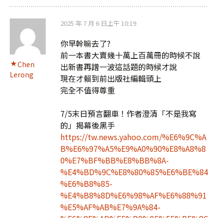
2025 年 7 月 6 日上午 10:19
你早幹嘛去了?
前一本書大賣幾十萬上百萬冊的時候不說
Chen
出新書再蹭一波這話題的時候才說
Lerong
現在才賴到前出版社編輯頭上
完全不值得尊重
7/5末日預言翻車！作者澄清「不是我寫
的」揭幕後黑手
https://tw.news.yahoo.com/%E6%9C%A
B%E6%97%A5%E9%A0%90%E8%A8%8
0%E7%BF%BB%E8%BB%8A-
%E4%BD%9C%E8%80%85%E6%BE%84
%E6%B8%85-
%E4%B8%8D%E6%98%AF%E6%88%91
%E5%AF%AB%E7%9A%84-