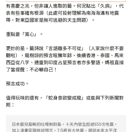
有喜慶之兆，但非讓人進取的籤。何況點出「久病」，代
表有些事確有根源（此處可投射理解為南海海溝有地震
帶，對東亞國家是無可逃避的天生問題）。
重點要「寬心」。
更妙的是，籤詩說「言語雖多不可從」（人家說什麼不要
聽啦），龍樹諒的預言喧騰年餘，後續香港、泰國、馬來
西亞從八字、通靈到印度占星預言者亦多警語，媽祖直接
了當提醒：不必嚇自己！
預言成功。
值得玩味的還有，「蛇身意欲變成龍」或能與下列新聞對
照：
日本鹿兒島縣的吐噶喇群島，十天內發生超過650次地震，
加上漫畫家龍樹諒預言，7/5將有大地震，還說未來太平洋