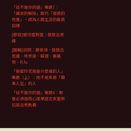
「這不是你的錯」專題7：
「痛苦的解除」取代「道德的
完善」，成為人類生活的最高
目標
[節目]銀河面對面：鼓鼓呂思
緯
[圖輯]訪問：蕭景鴻、鼓鼓呂
思緯、林芳語、蘇達、撒基
努、R.fu
「張愛玲究竟是什麼樣的人」
專題（上）：她不是來過「簡
單人生」的人
「這不是你的錯」專題6：教
會必須借用心理學語言來重新
包裝古老教義