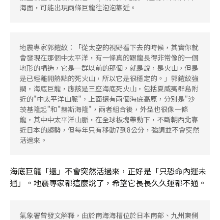
海面，可能出現兩條巨龍往泡泡靠近。
地震專家郭鎧紋：「從太空的視野看下去的時候，其實你就
會發現在那個中太平洋，有一條真的跟龍長得非常像的一個
地形的構造，它是一群以前的那個，就是說，是火山，但是
是已經離開熱點的死火山，所以它是很穩定的。」郭鎧紋強
調，海底巨龍，應該是三座海底死火山，包括夏威夷群島附
近的"中太平洋山脈"，上面還有兩個海底高原，分別是"沙
茨基隆起"和"赫斯海隆"，兩者組合後，外型也很像一條
龍，其中中太平洋山脈，在全球板塊帶動下，不斷朝西北靠
近日本的趨勢，但每年只有移動7到8公分，強調並不會突然
活過來。
海底巨龍「還」不會突然活過來，正好是「只恐命內運未
通」。地震專家都這麼說了，希望它長長久久運都不通。
氣象署曾發文解釋，由於南海海槽位於日本南部、九州東側