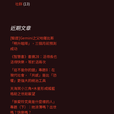
社群
(13)
近期文章
[驗證]Gemini之父哈薩比斯
「明升暗降」，三個月前預測
成功
《智慧書》書摘28：活得長也
活得快樂，等於活兩次
「這不是你的錯」專題8：在
現代社會，「共感」是比「恐
懼」更強大的統治工具
天海冥小三角+木星形成搖籃
格局之世局展望
「張愛玲究竟是什麼樣的人」
專題（下）：她涼薄嗎？出世
嗎？快樂嗎？