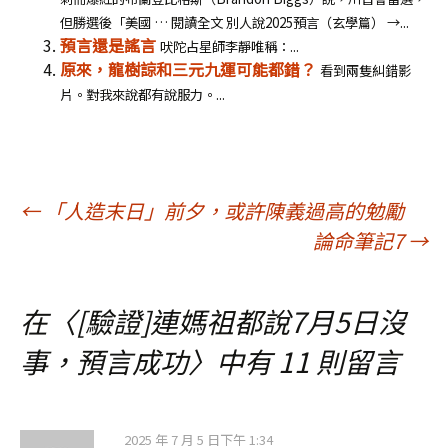
但勝選後「美國 … 閱讀全文 別人說2025預言（玄學篇） →...
預言還是謠言
吠陀占星師李靜唯稱：...
原來，龍樹諒和三元九運可能都錯？
看到兩隻糾錯影
片。對我來說都有說服力。...
文
←
「人造末日」前夕，或許陳義過高的勉勵
論命筆記7
→
章
在〈
[驗證]連媽祖都說7月5日沒
導
事，預言成功
〉中有 11 則留言
覽
2025 年 7 月 5 日下午 1:34