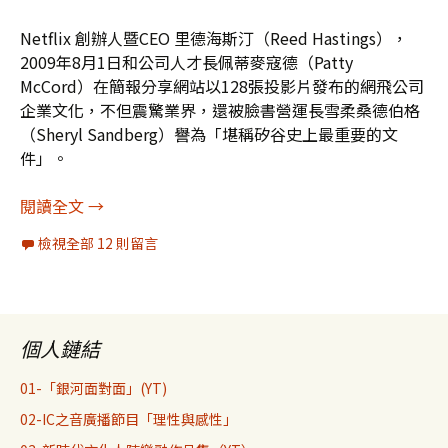
Netflix 創辦人暨CEO 里德海斯汀（Reed Hastings），
2009年8月1日和公司人才長佩蒂麥寇德（Patty
McCord）在簡報分享網站以128張投影片發布的網飛公司
企業文化，不但震驚業界，還被臉書營運長雪柔桑德伯格
（Sheryl Sandberg）譽為「堪稱矽谷史上最重要的文
件」。
「我們不是一家人」、「別跟我稱兄道弟」，還好
閱讀全文
→
檢視全部 12 則留言
個人鏈結
01-「銀河面對面」(YT)
02-IC之音廣播節目「理性與感性」