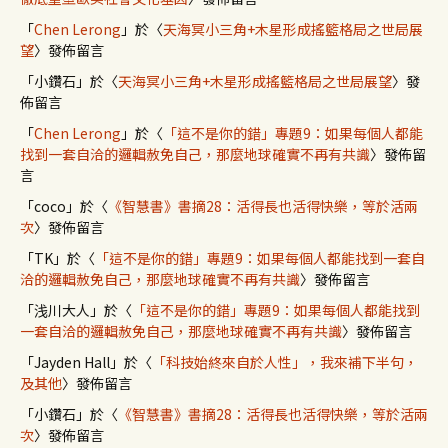
「
Chen Lerong
」於〈
天海冥小三角+木星形成搖籃格局之世局展
望
〉發佈留言
「
小鑽石
」於〈
天海冥小三角+木星形成搖籃格局之世局展望
〉發
佈留言
「
Chen Lerong
」於〈
「這不是你的錯」專題9：如果每個人都能
找到一套自洽的邏輯赦免自己，那麼地球確實不再有共識
〉發佈留
言
「
coco
」於〈
《智慧書》書摘28：活得長也活得快樂，等於活兩
次
〉發佈留言
「
TK
」於〈
「這不是你的錯」專題9：如果每個人都能找到一套自
洽的邏輯赦免自己，那麼地球確實不再有共識
〉發佈留言
「
浅川大人
」於〈
「這不是你的錯」專題9：如果每個人都能找到
一套自洽的邏輯赦免自己，那麼地球確實不再有共識
〉發佈留言
「
Jayden Hall
」於〈
「科技始終來自於人性」，我來補下半句，
及其他
〉發佈留言
「
小鑽石
」於〈
《智慧書》書摘28：活得長也活得快樂，等於活兩
次
〉發佈留言