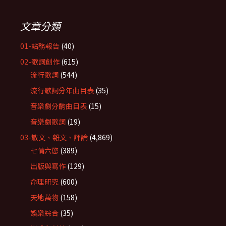
文章分類
01-站務報告
(40)
02-歌詞創作
(615)
流行歌詞
(544)
流行歌詞分年曲目表
(35)
音樂劇分齣曲目表
(15)
音樂劇歌詞
(19)
03-散文、雜文、評論
(4,869)
七情六慾
(389)
出版與寫作
(129)
命理研究
(600)
天地萬物
(158)
娛樂綜合
(35)