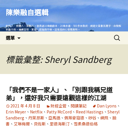
跳
至
陳樂融自選輯
主
要
創作人、媒體人、策劃人。發表過10幾齣劇本、20幾本書、500多首歌詞、網路文章數百萬字、命盤解
內
析數千例。繼續空想、實踐、感傷與平復。這是我的心靈集散地。
搜
容
選單
尋
關
鍵
標籤彙整: Sheryl Sandberg
字:
「我們不是一家人」、「別跟我稱兄道
弟」，還好我只需要遠觀這樣的江湖
2021 年 4 月 8 日
財經企管
、
閱讀筆記
Dan Lyons
、
Erin Meyer
、
Netflix
、
Patty McCord
、
Reed Hastings
、
Sheryl
Sandberg
、
丹萊昂斯
、
亞馬遜
、
佩蒂麥寇德
、
矽谷
、
網飛
、
臉
書
、
艾琳梅爾
、
貝佐斯
、
里德海斯汀
、
雪柔桑德伯格