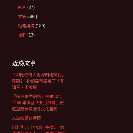
影片
(37)
文摘
(586)
短句與詩
(189)
社群
(13)
近期文章
「AI比任何人更深刻地談我」
專題2：你的靈魂設定了「非
知音、不強留」
「這不是你的錯」專題10：
1968 年法國「五月風暴」徹
底重塑歐美社會文化基因
人生總是有選擇
巴利佛典《中部》書摘1：做