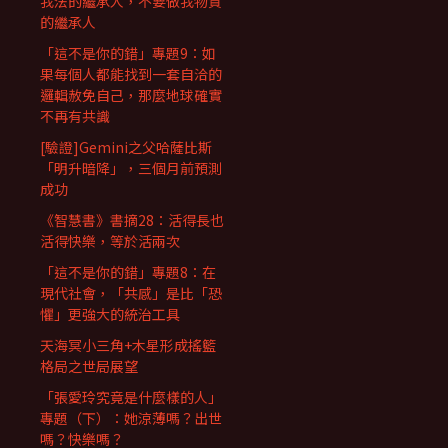
我法的繼承人，不要做我物質
的繼承人
「這不是你的錯」專題9：如
果每個人都能找到一套自洽的
邏輯赦免自己，那麼地球確實
不再有共識
[驗證]Gemini之父哈薩比斯
「明升暗降」，三個月前預測
成功
《智慧書》書摘28：活得長也
活得快樂，等於活兩次
「這不是你的錯」專題8：在
現代社會，「共感」是比「恐
懼」更強大的統治工具
天海冥小三角+木星形成搖籃
格局之世局展望
「張愛玲究竟是什麼樣的人」
專題（下）：她涼薄嗎？出世
嗎？快樂嗎？