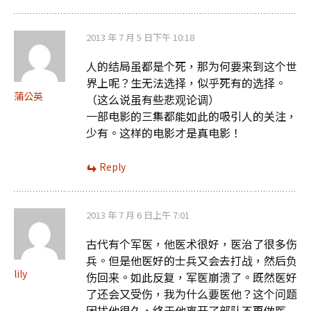
2013 年 7 月 5 日下午 10:18
人的结局虽都是个死，那为何要来到这个世
界上呢？生无法选择，似乎死有的选择。
蒲公英
（这么说虽有些悲观论调）
一部电影的三集都能如此的吸引人的关注，
少有。这样的电影才是真电影！
Reply
2013 年 7 月 6 日上午 7:01
古代有个军医，他医术很好，医治了很多伤
兵。但是他医好的士兵又会去打战，然后负
lily
伤回来。如此反复，军医崩溃了。既然医好
了还会又受伤，我为什么要医他？这个问题
困扰他很久，终于他离开了部队不再做医