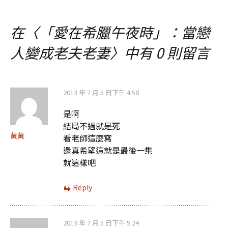
章
在〈
「愛在希臘午夜時」：當戀
導
人變成老夫老妻
〉中有 0 則留言
覽
2013 年 7 月 5 日下午 4:58
是啊
結局不過就是死
黃黃
看老師這麼寫
還真希望這就是最後一集
就這樣吧
Reply
2013 年 7 月 5 日下午 5:24