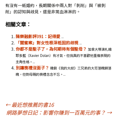
有沒有一紙婚約，長期關係中兩人對「剝削」與「被剝
削」的認知與歧見，還是非常血淋淋的。
相關文章：
陳樂融影評391：記得愛
...
「閨蜜案」對女性根深柢固的歧視
...
你都不是聖子了，為何期待有個聖母？
加拿大導演札維
耶多藍（Xavier Dolan）有才氣，但我真的不喜歡他重複表現的
主角性格。...
別讓喪禮沒面子？
韓劇《我的大叔》三兄弟的大哥落魄歸落
魄，但對母親的喪禮念念不忘。...
文
←
最近想推薦的書16
網路夢想日記：影響你賺到一百萬元的事？
→