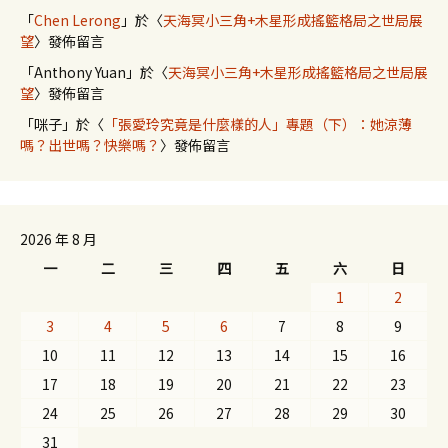
「
Chen Lerong
」於〈
天海冥小三角+木星形成搖籃格局之世局展
望
〉發佈留言
「
Anthony Yuan
」於〈
天海冥小三角+木星形成搖籃格局之世局展
望
〉發佈留言
「
咪子
」於〈
「張愛玲究竟是什麼樣的人」專題（下）：她涼薄
嗎？出世嗎？快樂嗎？
〉發佈留言
2026 年 8 月
一
二
三
四
五
六
日
1
2
3
4
5
6
7
8
9
10
11
12
13
14
15
16
17
18
19
20
21
22
23
24
25
26
27
28
29
30
31