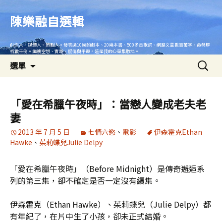
跳
至
陳樂融自選輯
主
要
創作人、媒體人、策劃人。發表過10幾齣劇本、20幾本書、500多首歌詞、網路文章數百萬字、命盤解
內
析數千例。繼續空想、實踐、感傷與平復。這是我的心靈集散地。
搜
容
選單
尋
關
鍵
「愛在希臘午夜時」：當戀人變成老夫老
字:
妻
2013 年 7 月 5 日
七情六慾
、
電影
伊森霍克Ethan
Hawke
、
茱莉蝶兒Julie Delpy
「愛在希臘午夜時」（Before Midnight）是傳奇邂逅系
列的第三集，卻不確定是否一定沒有續集。
伊森霍克（Ethan Hawke）、茱莉蝶兒（Julie Delpy）都
有年紀了，在片中生了小孩，卻未正式結婚。