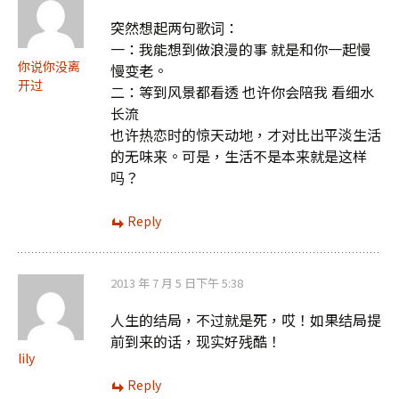
突然想起两句歌词：
一：我能想到做浪漫的事 就是和你一起慢
你说你没离
慢变老。
开过
二：等到风景都看透 也许你会陪我 看细水
长流
也许热恋时的惊天动地，才对比出平淡生活
的无味来。可是，生活不是本来就是这样
吗？
Reply
2013 年 7 月 5 日下午 5:38
人生的结局，不过就是死，哎！如果结局提
前到来的话，现实好残酷！
lily
Reply