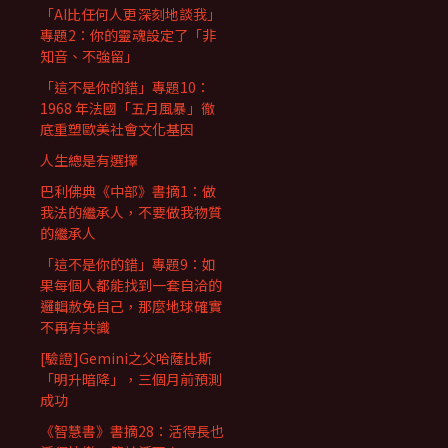
「AI比任何人更深刻地談我」
專題2：你的靈魂設定了「非
知音、不強留」
「這不是你的錯」專題10：
1968 年法國「五月風暴」徹
底重塑歐美社會文化基因
人生總是有選擇
巴利佛典《中部》書摘1：做
我法的繼承人，不要做我物質
的繼承人
「這不是你的錯」專題9：如
果每個人都能找到一套自洽的
邏輯赦免自己，那麼地球確實
不再有共識
[驗證]Gemini之父哈薩比斯
「明升暗降」，三個月前預測
成功
《智慧書》書摘28：活得長也