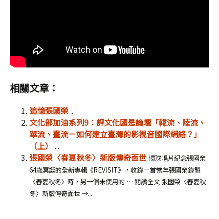
相關文章：
追憶張國榮
...
文化部加油系列9：評文化國是論壇「韓流、陸流、
華流、臺流－如何建立臺灣的影視音國際網絡？」
（上）
...
張國榮〈春夏秋冬〉新版傳奇面世
環球唱片紀念張國榮
64歲冥誕的全新專輯《REVISIT》，收錄一首當年張國榮錄製
〈春夏秋冬〉時，另一個未使用的 … 閱讀全文 張國榮〈春夏秋
冬〉新版傳奇面世 →...