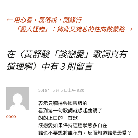
文
←
用心看，磊落說，隨緣行
「愛人怪物」：夠背又夠悲的性向啟蒙路
→
章
在〈
黃舒駿「談戀愛」歌詞真有
導
道理啊
〉中有 3 則留言
覽
2016 年 5 月 5 日上午 9:30
表示只聽過張國榮版的
看到第一句歌詞就想起曲調了
coco
朗朗上口的一首歌
談戀愛如果保持這種狀態多自在
誰也不要想將誰私有，反而知道誰是最愛？