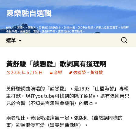
跳
至
陳樂融自選輯
主
要
創作人、媒體人、策劃人。發表過10幾齣劇本、20幾本書、500多首歌詞、網路文章數百萬字、命盤解
內
析數千例。繼續空想、實踐、感傷與平復。這是我的心靈集散地。
搜
容
選單
尋
關
鍵
黃舒駿「談戀愛」歌詞真有道理啊
字:
2016 年 5 月 5 日
音樂
張國榮
、
黃舒駿
黃舒駿詞曲演唱的「談戀愛」，是1993「山盟海誓」專輯
主打歌，現在youtube可找到的除了原MV，還有張國榮只
見於合輯（不知是否演唱會翻唱）的版本。
兩者相比，黃版唱法痞氣十足，張版則（雖然講同樣的
事）卻顯浪漫可愛（畢竟是偶像啊）。