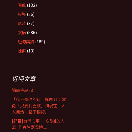
圖像
(132)
報導
(26)
影片
(37)
文摘
(586)
短句與詩
(189)
社群
(13)
近期文章
論命筆記28
「這不是你的錯」專題11：當
從「只要我喜歡」到現在「人
人自洽、互不相認」
[節目]台灣心事：《找樹的人
2》作者徐嘉君博士