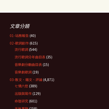
文章分類
01-站務報告
(40)
02-歌詞創作
(615)
流行歌詞
(544)
流行歌詞分年曲目表
(35)
音樂劇分齣曲目表
(15)
音樂劇歌詞
(19)
03-散文、雜文、評論
(4,871)
七情六慾
(389)
出版與寫作
(129)
命理研究
(601)
天地萬物
(158)