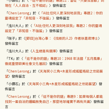
「
小鑽石
」於〈
「這不是你的錯」專題11：當從「只要我喜歡」到
現在「人人自洽、互不相認」
〉發佈留言
「
Chen Lerong
」於〈
「AI比任何人更深刻地談我」專題2：你的
靈魂設定了「非知音、不強留」
〉發佈留言
「
浅川大人
」於〈
「AI比任何人更深刻地談我」專題2：你的靈魂
設定了「非知音、不強留」
〉發佈留言
「
咪子
」於〈
[節目]台灣心事：《找樹的人2》作者徐嘉君博士
〉
發佈留言
「
浅川大人
」於〈
人生總是有選擇
〉發佈留言
「
TK
」於〈
「這不是你的錯」專題10：1968 年法國「五月風暴」
徹底重塑歐美社會文化基因
〉發佈留言
「
Chen Lerong
」於〈
天海冥小三角+木星形成搖籃格局之世局展
望
〉發佈留言
「
小鑽石
」於〈
天海冥小三角+木星形成搖籃格局之世局展望
〉發
佈留言
「
Chen Lerong
」於〈
「這不是你的錯」專題9：如果每個人都能
找到一套自洽的邏輯赦免自己，那麼地球確實不再有共識
〉發佈留
言