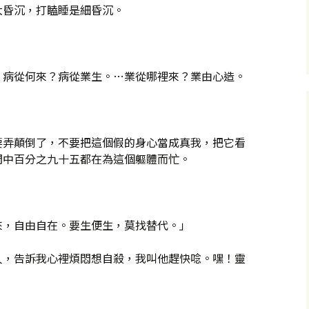
大昏沉，打瞌睡是細昏沉。
。病從何來？病從業生。…業從哪裡來？業由心造。
要弄顛倒了，不要把這個假的身心當成真我，把它看
間中百分之九十五都在為這個軀體而忙。
來，自由自在。要生便生，莫找替代。」
人，告訴我心裡煩悶想自殺，我叫他趕快唸。嘿！靈