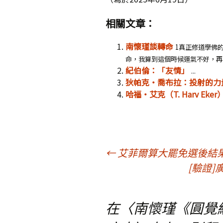
相關文章：
南懷瑾談轉命
1真正修道學佛
命，我算到這個時候運氣不好，再一推
紀伯倫：「友情」
...
狄帕克‧喬布拉：投射的力
哈福‧艾克（T. Harv E
文
←
艾菲爾算大罷免選後結
[驗證
章
在〈
南懷瑾《圓覺
導