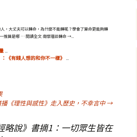
的人，大丈夫可以轉命，為什麼不能轉呢？學會了算命更能夠轉
算是哪 … 閱讀全文 南懷瑾談轉命 →...
量
...
ker）：《有錢人想的和你不一樣》
...
果
]廣播《理性與感性》走入歷史，不幸言中
→
經略說》書摘1：一切眾生皆在