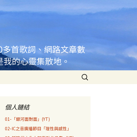
00多首歌詞、網路文章數
是我的心靈集散地。
搜
尋
關
鍵
字:
個人鏈結
01-「銀河面對面」(YT)
02-IC之音廣播節目「理性與感性」