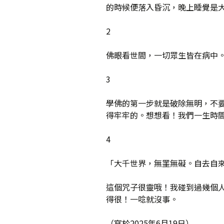
的時候便落入昏沉，晚上睡覺是
2
佛眼看世間，一切眾生皆在病中
3
學佛的第一步就是破除無明，不
得牢牢的。想想看！我們一生時
4
「大千世界，無罣無礙。自去自
這個咒子很靈哦！我碰到過幾個
得很！一唸就沒事。
（寫於2025年6月19日）