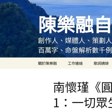
跳
至
陳樂融自
主
要
內
容
創作人、媒體人、策劃人
百萬字、命盤解析數千
關於陳樂融
工作連絡
歌詞摘錄
陳樂融履歷
南懷瑾《
陳樂融大事記
1：一切眾
陳樂融實體書出版紀錄
陳樂融舞台劇及音樂劇
作品演出紀錄