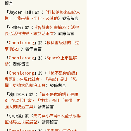
留言
「
Jayden Hall
」於〈
「科技始終來自於人
性」，我來補下半句，及其他
〉發佈留言
「
小鑽石
」於〈
《智慧書》書摘28：活得
長也活得快樂，等於活兩次
〉發佈留言
「
Chen Lerong
」於〈
教科書級別的「逆
來順受」
〉發佈留言
「
Chen Lerong
」於〈
SpaceX上市盤解
析
〉發佈留言
「
Chen Lerong
」於〈
「這不是你的錯」
專題8：在現代社會，「共感」是比「恐
懼」更強大的統治工具
〉發佈留言
「
浅川大人
」於〈
「這不是你的錯」專題
8：在現代社會，「共感」是比「恐懼」更
強大的統治工具
〉發佈留言
「
小小強
」於〈
天海冥小三角+木星形成搖
籃格局之世局展望
〉發佈留言
「
Chen Lerong
」於〈
天海冥小三角+木