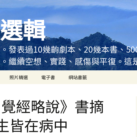
選輯
。發表過10幾齣劇本、20幾本書、5
例。繼續空想、實踐、感傷與平復。這
照片精選
電子書
網站書籤
圓覺經略說》書摘
生皆在病中