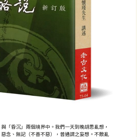
」與「昏沉」兩個境界中。我們一天到晚胡思亂想，
、惡念、無記（不善不惡），普通謂之妄想。不散亂