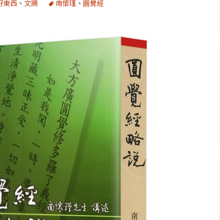
好東西
、
文摘
南懷瑾
、
圓覺經