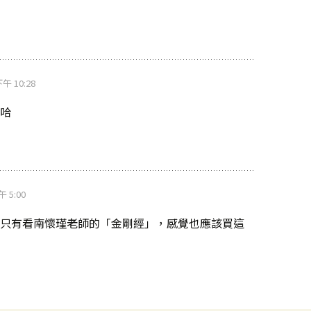
下午 10:28
哈
午 5:00
只有看南懷瑾老師的「金剛經」，感覺也應該買這