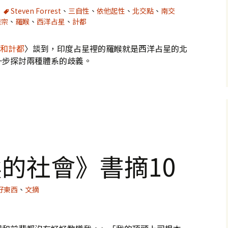
Steven Forrest
、
三自性
、
依他起性
、
北交點
、
南交
識宗
、
羅睺
、
西洋占星
、
計都
睺和計都
〉談到，印度占星裡的羅睺就是西洋占星的北
一步探討兩種體系的歧義。
南交點之歧義
的社會》書摘10
好東西
、
文摘