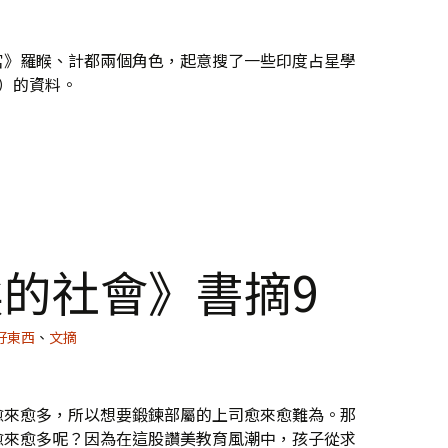
宮》羅睺、計都兩個角色，起意搜了一些印度占星學
u）的資料。
羅睺和計都
的社會》書摘9
好東西
、
文摘
愈來愈多，所以想要鍛鍊部屬的上司愈來愈難為。那
愈來愈多呢？因為在這股讚美教育風潮中，孩子從求