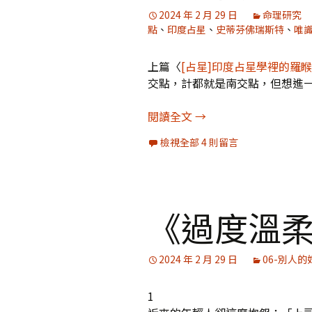
2024 年 2 月 29 日
命理研究
點
、
印度占星
、
史蒂芬佛瑞斯特
、
唯
上篇〈
[占星]印度占星學裡的羅
交點，計都就是南交點，但想進
[占星]羅睺/計都與北/
閱讀全文
→
檢視全部 4 則留言
《過度溫柔
2024 年 2 月 29 日
06-別人的
1