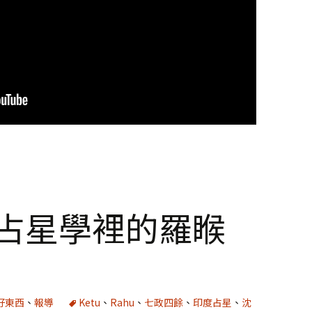
度占星學裡的羅睺
好東西
、
報導
Ketu
、
Rahu
、
七政四餘
、
印度占星
、
沈