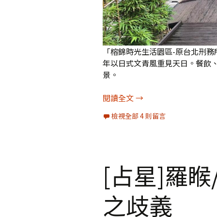
「榕錦時光生活園區-原台北刑務
年以日式文青風重見天日。餐飲
景。
[圖輯]榕錦時光生活園
閱讀全文
→
檢視全部 4 則留言
[占星]羅
之歧義