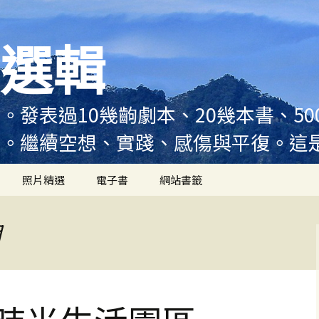
選輯
。發表過10幾齣劇本、20幾本書、5
例。繼續空想、實踐、感傷與平復。這
照片精選
電子書
網站書籤
月