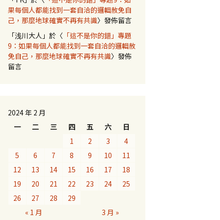
果每個人都能找到一套自洽的邏輯赦免自
己，那麼地球確實不再有共識
〉發佈留言
「
浅川大人
」於〈
「這不是你的錯」專題
9：如果每個人都能找到一套自洽的邏輯赦
免自己，那麼地球確實不再有共識
〉發佈
留言
2024 年 2 月
一
二
三
四
五
六
日
1
2
3
4
5
6
7
8
9
10
11
12
13
14
15
16
17
18
19
20
21
22
23
24
25
26
27
28
29
« 1 月
3 月 »