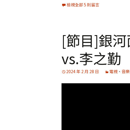
檢視全部 5 則留言
[節目]銀
vs.李之勤
2024 年 2 月 28 日
電視
、
音樂