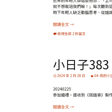
近來的年輕人卻這麼抱怨：「上
就不想栽培我們嘛！」每次聽到
時下年輕人缺乏動腦思考、從錯
《過度溫柔的社會》書摘
閱讀全文
→
檢視全部 2 則留言
小日子383
2024 年 2 月 28 日
04-我的小
20240225
參加婚禮，還收到《搭錯車》製
小日子383
閱讀全文
→