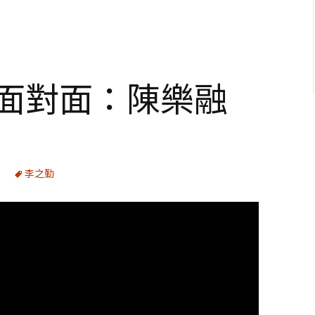
河面對面：陳樂融
李之勤