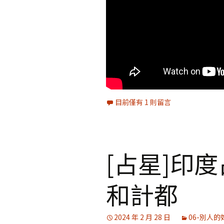
目前僅有 1 則留言
[占星]印
和計都
2024 年 2 月 28 日
06-別人的