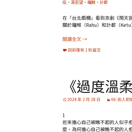
括
、
湯若望
、
羅睺
、
計都
在「台北戲棚」看到京劇《鬧天
關於羅喉（Rahu）和計都（Ket
[占星]印度占星學裡的
閱讀全文
→
目前僅有 1 則留言
《過度溫柔
2024 年 2 月 28 日
06-別人的
1
近來擔心自己被瞧不起的人似乎
麼，為何擔心自己被瞧不起的人