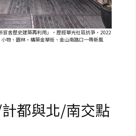
所官舍歷史建築再利用」，歷經華光社區抗爭，2022
、小物、園林，構築金華街、金山南路口一帶新風
區
睺/計都與北/南交點