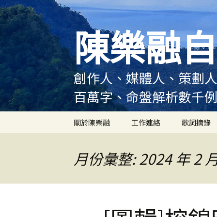
跳
至
陳樂融自
主
要
內
容
創作人、媒體人、策劃人
百萬字、命盤解析數千
關於陳樂融
工作連絡
歌詞摘錄
陳樂融履歷
月份彙整: 2024 年 2 
陳樂融大事記
陳樂融實體書出版紀錄
陳樂融舞台劇及音樂劇
作品演出紀錄