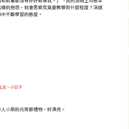
司和前輩都沒有好好教導我。」「我的頂頭上司根本
這樣的抱怨，就會思索究竟要教導到什麼程度？深感
誤中不斷學習的態度。
10
生活
、
小日子
作人小原的元宵節禮物，好漂亮。