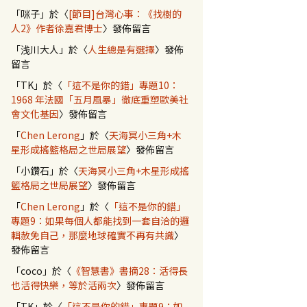
「
咪子
」於〈
[節目]台灣心事：《找樹的
人2》作者徐嘉君博士
〉發佈留言
「
浅川大人
」於〈
人生總是有選擇
〉發佈
留言
「
TK
」於〈
「這不是你的錯」專題10：
1968 年法國「五月風暴」徹底重塑歐美社
會文化基因
〉發佈留言
「
Chen Lerong
」於〈
天海冥小三角+木
星形成搖籃格局之世局展望
〉發佈留言
「
小鑽石
」於〈
天海冥小三角+木星形成搖
籃格局之世局展望
〉發佈留言
「
Chen Lerong
」於〈
「這不是你的錯」
專題9：如果每個人都能找到一套自洽的邏
輯赦免自己，那麼地球確實不再有共識
〉
發佈留言
「
coco
」於〈
《智慧書》書摘28：活得長
也活得快樂，等於活兩次
〉發佈留言
「
TK
」於〈
「這不是你的錯」專題9：如