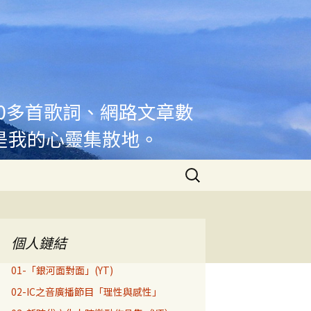
00多首歌詞、網路文章數
是我的心靈集散地。
搜
尋
關
鍵
字:
個人鏈結
01-「銀河面對面」(YT)
02-IC之音廣播節目「理性與感性」