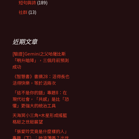
短句與詩
(189)
社群
(13)
近期文章
[驗證]Gemini之父哈薩比斯
「明升暗降」，三個月前預測
成功
《智慧書》書摘28：活得長也
活得快樂，等於活兩次
「這不是你的錯」專題8：在
現代社會，「共感」是比「恐
懼」更強大的統治工具
天海冥小三角+木星形成搖籃
格局之世局展望
「張愛玲究竟是什麼樣的人」
專題（下）：她涼薄嗎？出世