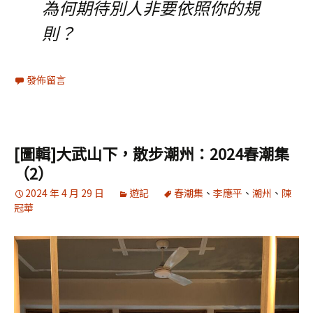
為何期待別人非要依照你的規
則？
發佈留言
[圖輯]大武山下，散步潮州：2024春潮集
（2）
2024 年 4 月 29 日
遊記
春潮集
、
李應平
、
潮州
、
陳
冠華