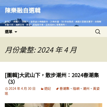
跳
至
陳樂融自選輯
主
要
創作人、媒體人、策劃人。發表過10幾齣劇本、20幾本書、500多首歌詞、網路文章數百萬字、命盤解
內
析數千例。繼續空想、實踐、感傷與平復。這是我的心靈集散地。
搜
容
選單
尋
關
鍵
月份彙整: 2024 年 4 月
字:
[圖輯]大武山下，散步潮州：2024春潮集
（3）
2024 年 4 月 30 日
遊記
春潮集
、
植嶼
、
潮州
、
黃姿
珉