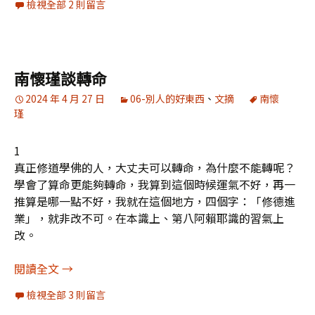
檢視全部 2 則留言
南懷瑾談轉命
2024 年 4 月 27 日
06-別人的好東西
、
文摘
南懷
瑾
1
真正修道學佛的人，大丈夫可以轉命，為什麼不能轉呢？
學會了算命更能夠轉命，我算到這個時候運氣不好，再一
推算是哪一點不好，我就在這個地方，四個字：「修德進
業」，就非改不可。在本識上、第八阿賴耶識的習氣上
改。
南懷瑾談轉命
閱讀全文
→
檢視全部 3 則留言