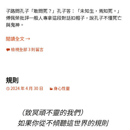
子路問孔子「敢問死？」孔子答：「未知生，焉知死。」
傅佩榮批評一般人專拿這段對話扣帽子，說孔子不懂死亡
與鬼神。
傅佩榮《周易哲學》筆記13：孔子把神、鬼解釋為
閱讀全文
→
檢視全部 3 則留言
規則
2024 年 4 月 30 日
身心性靈
（致冥頑不靈的我們）
如果你從不傾聽這世界的規則