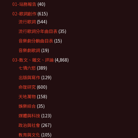
01-站務報告
(40)
02-歌詞創作
(615)
流行歌詞
(544)
流行歌詞分年曲目表
(35)
音樂劇分齣曲目表
(15)
音樂劇歌詞
(19)
03-散文、雜文、評論
(4,868)
七情六慾
(389)
出版與寫作
(129)
命理研究
(600)
天地萬物
(158)
娛樂綜合
(35)
媒體與科技
(123)
政治與社會
(267)
教育與文化
(105)