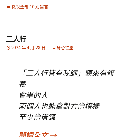
檢視全部 10 則留言
三人行
2024 年 4 月 28 日
身心性靈
「三人行皆有我師」聽來有修
養
會學的人
兩個人也能拿對方當榜樣
至少當借鏡
三人行
閱讀全文
→