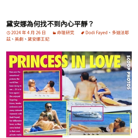
黛安娜為何找不到內心平靜？
2024 年 4 月 26 日
命理研究
Dodi Fayed
、
多迪法耶
茲
、
英劇
、
黛安娜王妃