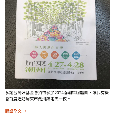
多謝台灣好基金會招待參加2024春潮集媒體團，讓我有機
會首度造訪屏東市潮州鎮兩天一夜。
[圖輯]大武山下，散步潮州：2024春潮集（1）
閱讀全文
→