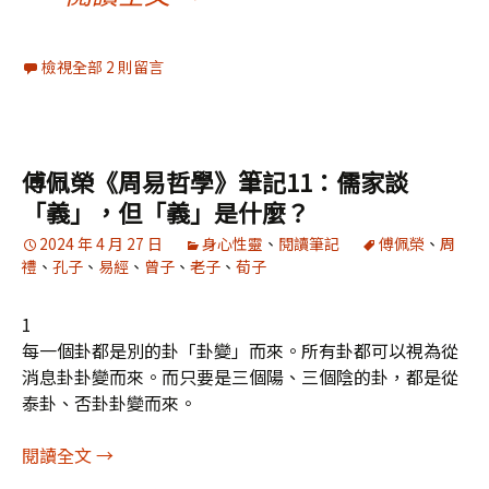
檢視全部 2 則留言
傅佩榮《周易哲學》筆記11：儒家談
「義」，但「義」是什麼？
2024 年 4 月 27 日
身心性靈
、
閱讀筆記
傅佩榮
、
周
禮
、
孔子
、
易經
、
曾子
、
老子
、
荀子
1
每一個卦都是別的卦「卦變」而來。所有卦都可以視為從
消息卦卦變而來。而只要是三個陽、三個陰的卦，都是從
泰卦、否卦卦變而來。
傅佩榮《周易哲學》筆記11：儒家談「義」，但「
閱讀全文
→