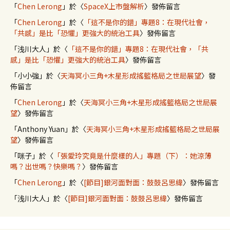
「
Chen Lerong
」於〈
SpaceX上市盤解析
〉發佈留言
「
Chen Lerong
」於〈
「這不是你的錯」專題8：在現代社會，
「共感」是比「恐懼」更強大的統治工具
〉發佈留言
「
浅川大人
」於〈
「這不是你的錯」專題8：在現代社會，「共
感」是比「恐懼」更強大的統治工具
〉發佈留言
「
小小強
」於〈
天海冥小三角+木星形成搖籃格局之世局展望
〉發
佈留言
「
Chen Lerong
」於〈
天海冥小三角+木星形成搖籃格局之世局展
望
〉發佈留言
「
Anthony Yuan
」於〈
天海冥小三角+木星形成搖籃格局之世局展
望
〉發佈留言
「
咪子
」於〈
「張愛玲究竟是什麼樣的人」專題（下）：她涼薄
嗎？出世嗎？快樂嗎？
〉發佈留言
「
Chen Lerong
」於〈
[節目]銀河面對面：鼓鼓呂思緯
〉發佈留言
「
浅川大人
」於〈
[節目]銀河面對面：鼓鼓呂思緯
〉發佈留言