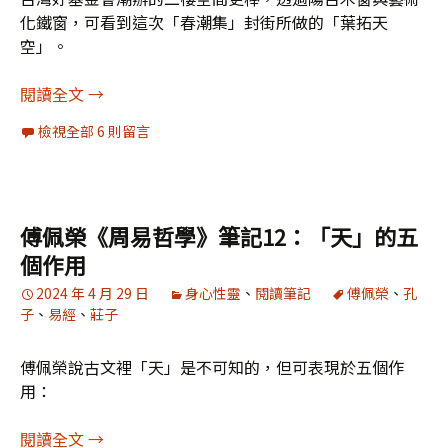
化鐵窗，可看到這次「春潮集」封街所做的「葉拓天
空」。
[圖輯]大武山下，散步潮州：2024春潮集（2）
閱讀全文
→
檢視全部 6 則留言
傅佩榮《周易哲學》筆記12：「天」的五
個作用
2024 年 4 月 29 日
身心性靈
、
閱讀筆記
傅佩榮
、
孔
子
、
易經
、
莊子
傅佩榮說古文裡「天」是不可知的，但可表現於五個作
用：
傅佩榮《周易哲學》筆記12：「天」的五個作用
閱讀全文
→