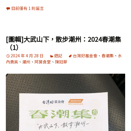
目前僅有 1 則留言
[圖輯]大武山下，散步潮州：2024春潮集
（1）
2024 年 4 月 28 日
遊記
台灣好基金會
、
春潮集
、
水
內貴英
、
潮州
、
阿舅食堂
、
陳冠華