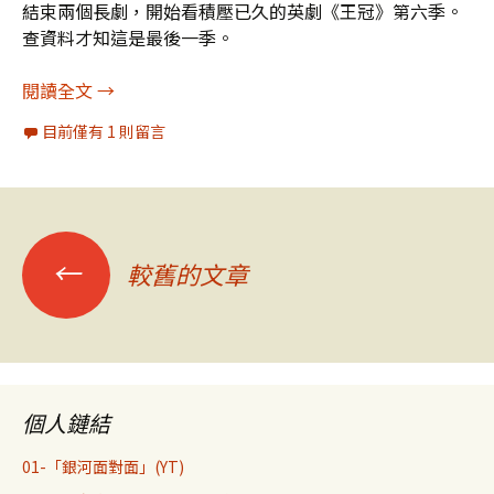
結束兩個長劇，開始看積壓已久的英劇《王冠》第六季。
查資料才知這是最後一季。
黛安娜為何找不到內心平靜？
閱讀全文
→
目前僅有 1 則留言
文
←
較舊的文章
章
導
個人鏈結
覽
01-「銀河面對面」(YT)