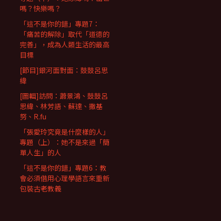
嗎？快樂嗎？
「這不是你的錯」專題7：
「痛苦的解除」取代「道德的
完善」，成為人類生活的最高
目標
[節目]銀河面對面：鼓鼓呂思
緯
[圖輯]訪問：蕭景鴻、鼓鼓呂
思緯、林芳語、蘇達、撒基
努、R.fu
「張愛玲究竟是什麼樣的人」
專題（上）：她不是來過「簡
單人生」的人
「這不是你的錯」專題6：教
會必須借用心理學語言來重新
包裝古老教義