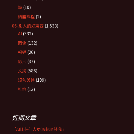
詩
(10)
講座課程
(2)
06-別人的好東西
(1,533)
AI
(332)
圖像
(132)
報導
(26)
影片
(37)
文摘
(586)
短句與詩
(189)
社群
(13)
近期文章
「AI比任何人更深刻地談我」