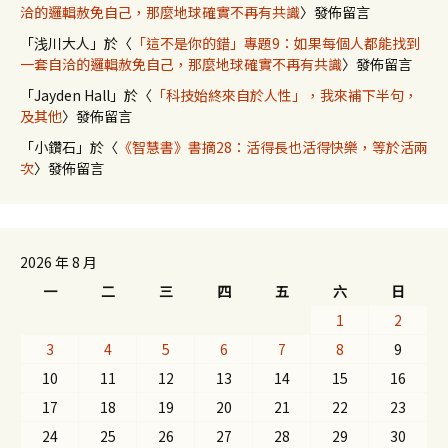
洽的邏輯赦免自己，那麼地球確實不再有共識
〉發佈留言
「
浅川大人
」於〈
「這不是你的錯」專題9：如果每個人都能找到
一套自洽的邏輯赦免自己，那麼地球確實不再有共識
〉發佈留言
「
Jayden Hall
」於〈
「科技始終來自於人性」，我來補下半句，
及其他
〉發佈留言
「
小鑽石
」於〈
《智慧書》書摘28：活得長也活得快樂，等於活兩
次
〉發佈留言
2026 年 8 月
一
二
三
四
五
六
日
1
2
3
4
5
6
7
8
9
10
11
12
13
14
15
16
17
18
19
20
21
22
23
24
25
26
27
28
29
30