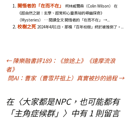
開悟者的「在而不在」
柯林威爾森（Colin Wilson） 在
《超自然之謎：玄學、超常和心靈奧祕的尋幽探奇》
（Mysteries） … 閱讀全文 開悟者的「在而不在」 →...
校樹之死
2024年4月1日，那棵「百年校樹」終於被推倒了。...
文
←
陳樂融書評189：《旅途上》《達摩流浪
者》
章
問AI：曹家（曹雪芹祖上）真實被抄的過程
→
導
在〈
大家都是NPC，也可能都有
「主角症候群」
〉中有 1 則留言
覽