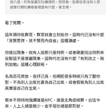
說八道，珍珠是藏在牡蠣裡的，想想看，如果從來沒有人想
過要打開牡蠣看看裡面有什麼，會怎樣。
看了莞爾。
這年頭你批群眾，群眾就會立刻批你。這時代已沒有什麼
「見賢思齊、見不賢而內自省」這種謙虛。
你提出現象，就有人說那只是特例。或者硬要找出特例來
反駁這不是普遍現象。這時代也沒有什麼「有則改之、無
則加勉」這種心理餘裕。
名為百花齊放、各抒己見，但網民很多時候只為了跟你
懟，不為別人出氣也要為自己出氣，或者假裝為別人出氣
其實是自己在生氣。
根本不用特地強調誰是NPC、誰是主角症候群。古往今
來，人上人總是極少，金字塔也總是那形狀。