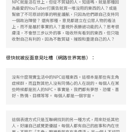
NPC就是活在世上，但從不質疑的人。知道嗎，就是那種因
為最愛的YouTuber打廣告就買一堆沒用的東西的人？或是
幫做了不可原諒的事的明星護航，只因為他們跟自己支持同
一個政治陣營？ 還有那種，意見都建立在公眾人物的看法
上，而不是基於事實的人？重視外表勝過功能的人？思考很
膚淺，不會想三步以外的事，吸收所有看到的東西，但只吸
收對自己有利的，因為不敢質疑、摧毀和重建自己的人？
很快就被反面意見吐槽（網路世界常態）：
沒有什麼現實生活中的NPC這種東西。這根本是那些有主角
症候群，而且對其他人沒有同情心的人在說的。每個人在某
些時候都是別人的NPC。事實是，我們都有夢想、恐懼、喜
好、熱情、目標等等。 每個人都是一個宇宙。
這個表達方式只是互聯網找到的另一種方式，用來貶低其他
人，好讓自己感覺更優越。每個人都有自己的故事和內在世
界，不管在「主角」眼裡看起來有多膚淺。 另一個人不認同