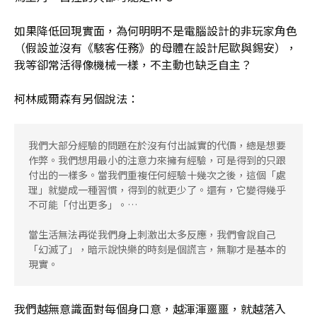
如果降低回現實面，為何明明不是電腦設計的非玩家角色
（假設並沒有《駭客任務》的母體在設計尼歐與錫安），
我等卻常活得像機械一樣，不主動也缺乏自主？
柯林威爾森有另個說法：
我們大部分經驗的問題在於沒有付出誠實的代價，總是想要
作弊。我們想用最小的注意力來擁有經驗，可是得到的只跟
付出的一樣多。當我們重複任何經驗十幾次之後，這個「處
理」就變成一種習慣，得到的就更少了。還有，它變得幾乎
不可能「付出更多」。…
當生活無法再從我們身上刺激出太多反應，我們會說自己
「幻滅了」，暗示說快樂的時刻是個謊言，無聊才是基本的
現實。
我們越無意識面對每個身口意，越渾渾噩噩，就越落入