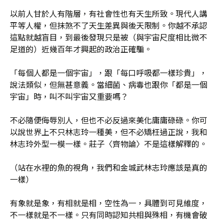
以前人甘於人有階層，有社會性也有天生所致。現代人講
平等人權，但抹煞不了天生差異與後天限制。你越不承認
這點就越盲目，到最後發現只是被（與宇宙尺度相比微不
足道的）近幾百年才興起的政治正確騙。
「每個人都是一個宇宙」，跟「每口呼吸都一樣珍貴」，
說法類似，但無甚意義。當細菌、病毒也跟你「都是一個
宇宙」時，叫不叫宇宙又重要嗎？
不必隨便侮辱別人，但也不必反過來美化庸庸碌碌。你可
以說世界上不只林志玲一種美，但不必矯枉過正說，我和
林志玲外型一模一樣。莊子〈齊物論〉不是這樣解釋的。
（站在水裡的魚的視角，我們和金城武林志玲應該是真的
一樣）
有象就是象，有相就是相，空性為一，具體到可見維度，
不一樣就是不一樣。只有同時認知共相與殊相，有機會破