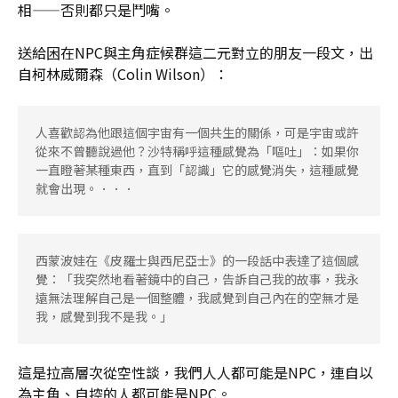
相——否則都只是鬥嘴。
送給困在NPC與主角症候群這二元對立的朋友一段文，出
自柯林威爾森（Colin Wilson）：
人喜歡認為他跟這個宇宙有一個共生的關係，可是宇宙或許
從來不曾聽說過他？沙特稱呼這種感覺為「嘔吐」：如果你
一直瞪著某種東西，直到「認識」它的感覺消失，這種感覺
就會出現。．．．
西蒙波娃在《皮羅士與西尼亞士》的一段話中表達了這個感
覺：「我突然地看著鏡中的自己，告訴自己我的故事，我永
遠無法理解自己是一個整體，我感覺到自己內在的空無才是
我，感覺到我不是我。」
這是拉高層次從空性談，我們人人都可能是NPC，連自以
為主角、自控的人都可能是NPC。