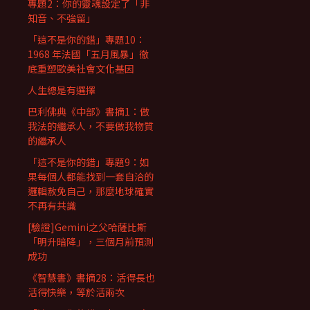
專題2：你的靈魂設定了「非
知音、不強留」
「這不是你的錯」專題10：
1968 年法國「五月風暴」徹
底重塑歐美社會文化基因
人生總是有選擇
巴利佛典《中部》書摘1：做
我法的繼承人，不要做我物質
的繼承人
「這不是你的錯」專題9：如
果每個人都能找到一套自洽的
邏輯赦免自己，那麼地球確實
不再有共識
[驗證]Gemini之父哈薩比斯
「明升暗降」，三個月前預測
成功
《智慧書》書摘28：活得長也
活得快樂，等於活兩次