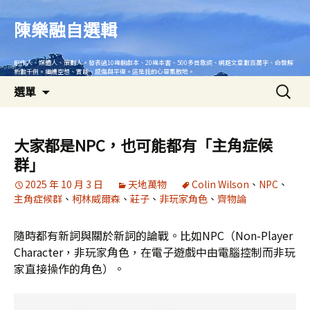
跳
至
陳樂融自選輯
主
要
創作人、媒體人、策劃人。發表過10幾齣劇本、20幾本書、500多首歌詞、網路文章數百萬字、命盤解
內
析數千例。繼續空想、實踐、感傷與平復。這是我的心靈集散地。
搜
容
選單
尋
關
鍵
大家都是NPC，也可能都有「主角症候
字:
群」
2025 年 10 月 3 日
天地萬物
Colin Wilson
、
NPC
、
主角症候群
、
柯林威爾森
、
莊子
、
非玩家角色
、
齊物論
隨時都有新詞與關於新詞的論戰。比如NPC（Non-Player
Character，非玩家角色，在電子遊戲中由電腦控制而非玩
家直接操作的角色）。