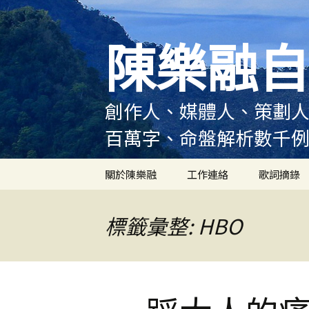
跳
至
陳樂融自
主
要
內
容
創作人、媒體人、策劃人
百萬字、命盤解析數千
關於陳樂融
工作連絡
歌詞摘錄
陳樂融履歷
標籤彙整: HBO
陳樂融大事記
陳樂融實體書出版紀錄
陳樂融舞台劇及音樂劇
作品演出紀錄