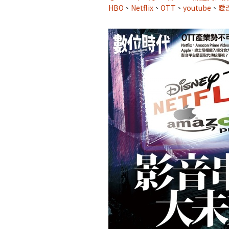
HBO
、
Netflix
、
OTT
、
youtube
、
愛