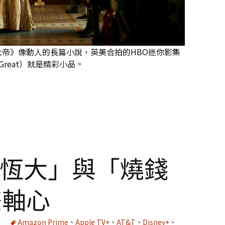
帝》像動人的長篇小說，英美合拍的HBO迷你影集
e Great）就是精彩小品。
《凱薩琳大帝》：開放式婚姻與言情小說混合體
者恆大」與「燒錢
雙軸心
Amazon Prime
、
Apple TV+
、
AT&T
、
Disney+
、