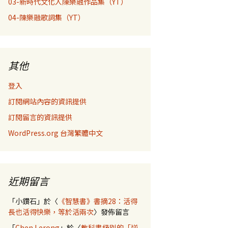
03-新時代文化人陳樂融作品集（YT）
04-陳樂融歌詞集（YT）
其他
登入
訂閱網站內容的資訊提供
訂閱留言的資訊提供
WordPress.org 台灣繁體中文
近期留言
「
小鑽石
」於〈
《智慧書》書摘28：活得
長也活得快樂，等於活兩次
〉發佈留言
「
Chen Lerong
」於〈
教科書級別的「逆