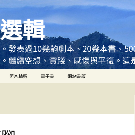
選輯
。發表過10幾齣劇本、20幾本書、5
例。繼續空想、實踐、感傷與平復。這
照片精選
電子書
網站書籤