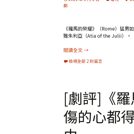
劇
《羅馬的榮耀》（Rome）猛男
雅朱利亞（Atia of the Julii）。
[劇評]《羅馬的榮耀》
閱讀全文
→
檢視全部 2 則留言
[劇評]《
傷的心都