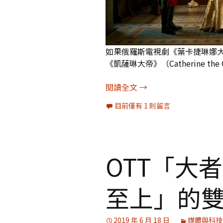
如果俄羅斯電視劇《葉卡捷琳娜大
《凱薩琳大帝》（Catherine th
[劇評]HBO海倫米蘭
閱讀全文
→
目前僅有 1 則留言
OTT「大
至上」的
2019 年 6 月 18 日
媒體與科技