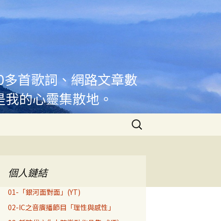
00多首歌詞、網路文章數
是我的心靈集散地。
搜
尋
關
鍵
字:
個人鏈結
01-「銀河面對面」(YT)
02-IC之音廣播節目「理性與感性」