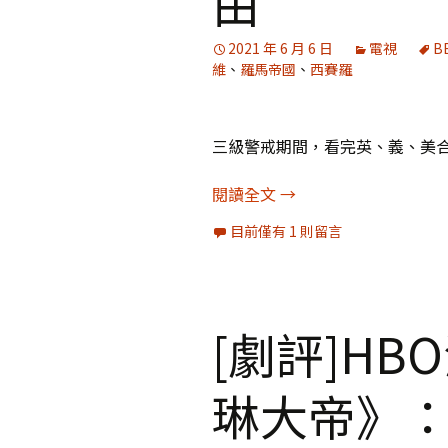
由
2021 年 6 月 6 日
電視
B
維
、
羅馬帝國
、
西賽羅
三級警戒期間，看完英、義、美合
[劇評]《羅馬的榮耀》
閱讀全文
→
目前僅有 1 則留言
[劇評]H
琳大帝》