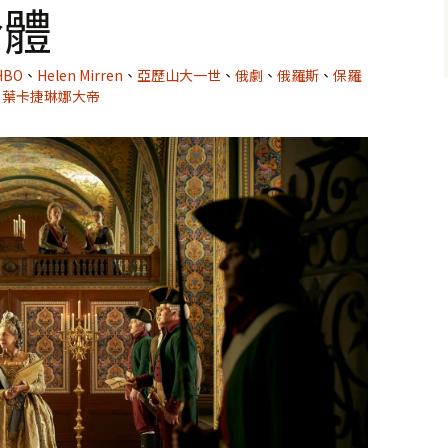
合體
HBO
、
Helen Mirren
、
亞歷山大一世
、
俄劇
、
俄羅斯
、
保羅
、
葉卡捷琳娜大帝