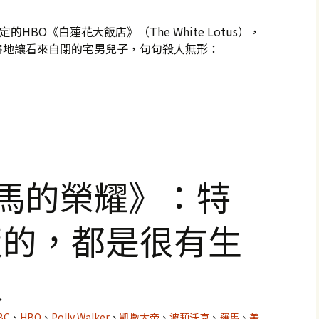
HBO《白蓮花大飯店》（The White Lotus），
害地讓看來自閉的宅男兒子，句句殺人無形：
羅馬的榮耀》：特
版的，都是很有生
人
BC
、
HBO
、
Polly Walker
、
凱撒大帝
、
波莉沃克
、
羅馬
、
美