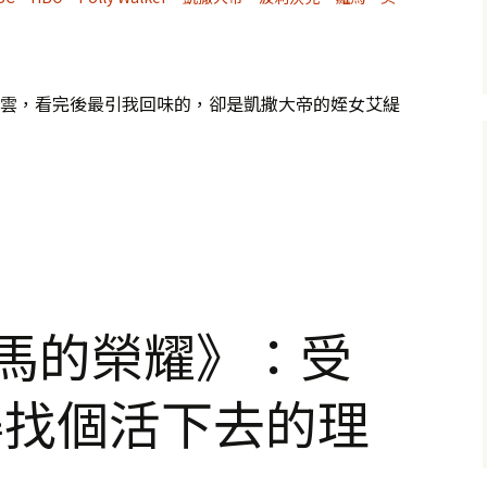
如雲，看完後最引我回味的，卻是凱撒大帝的姪女艾緹
：特別刻人心版的，都是很有生命力的壞人
羅馬的榮耀》：受
得找個活下去的理