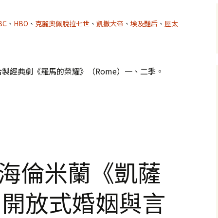
BC
、
HBO
、
克麗奧佩脫拉七世
、
凱撒大帝
、
埃及豔后
、
屋太
製經典劇《羅馬的榮耀》（Rome）一、二季。
：受傷的心都得找個活下去的理由
BO海倫米蘭《凱薩
：開放式婚姻與言