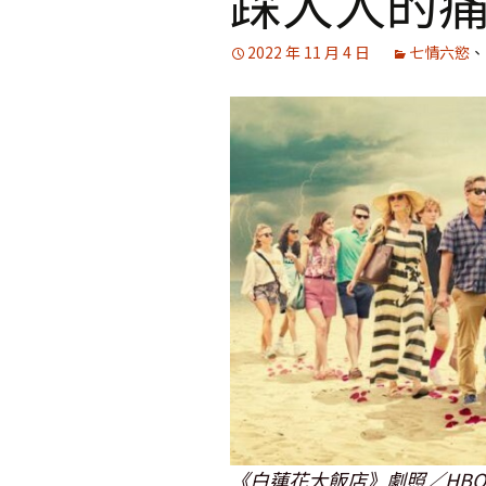
踩大人的
媒體專訪精選
2022 年 11 月 4 日
七情六慾
、
《白蓮花大飯店》劇照／HBO