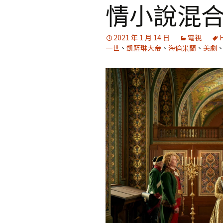
情小說混
2021 年 1 月 14 日
電視
一世
、
凱薩琳大帝
、
海倫米蘭
、
美劇