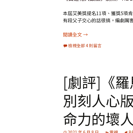
本屆艾美獎提名11項、獲獎5項肯定的
有段父子交心的話很搞。編劇厲
踩大人的痛腳
閱讀全文
→
檢視全部 4 則留言
[劇評]《
別刻人心
命力的壞
2021 年 6 月 8 日
電視
B