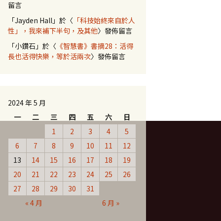
留言
「
Jayden Hall
」於〈
「科技始終來自於人
性」，我來補下半句，及其他
〉發佈留言
「
小鑽石
」於〈
《智慧書》書摘28：活得
長也活得快樂，等於活兩次
〉發佈留言
2024 年 5 月
一
二
三
四
五
六
日
1
2
3
4
5
6
7
8
9
10
11
12
13
14
15
16
17
18
19
20
21
22
23
24
25
26
27
28
29
30
31
« 4 月
6 月 »