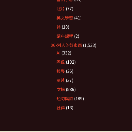
照片
(77)
英文學習
(41)
詩
(10)
講座課程
(2)
06-別人的好東西
(1,533)
AI
(332)
圖像
(132)
報導
(26)
影片
(37)
文摘
(586)
短句與詩
(189)
社群
(13)