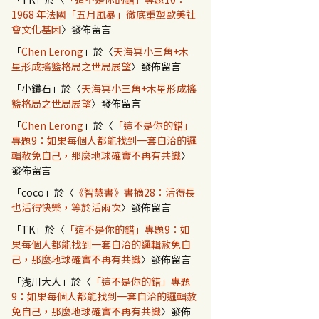
1968 年法國「五月風暴」徹底重塑歐美社
會文化基因
〉發佈留言
「
Chen Lerong
」於〈
天海冥小三角+木
星形成搖籃格局之世局展望
〉發佈留言
「
小鑽石
」於〈
天海冥小三角+木星形成搖
籃格局之世局展望
〉發佈留言
「
Chen Lerong
」於〈
「這不是你的錯」
專題9：如果每個人都能找到一套自洽的邏
輯赦免自己，那麼地球確實不再有共識
〉
發佈留言
「
coco
」於〈
《智慧書》書摘28：活得長
也活得快樂，等於活兩次
〉發佈留言
「
TK
」於〈
「這不是你的錯」專題9：如
果每個人都能找到一套自洽的邏輯赦免自
己，那麼地球確實不再有共識
〉發佈留言
「
浅川大人
」於〈
「這不是你的錯」專題
9：如果每個人都能找到一套自洽的邏輯赦
免自己，那麼地球確實不再有共識
〉發佈