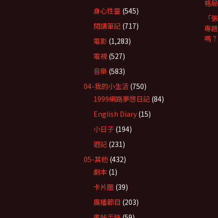
格局
身心性靈
(545)
「張
閱讀筆記
(717)
專題
嗎？
電影
(1,283)
電視
(527)
音樂
(583)
04-我的小生活
(750)
1999網路夢想日記
(84)
English Diary
(15)
小日子
(194)
遊記
(231)
05-其他
(432)
劇本
(1)
卡片圖
(39)
廣播節目
(203)
書帖手跡
(59)