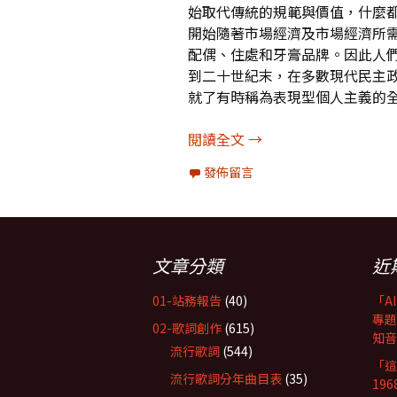
始取代傳統的規範與價值，什麼
開始隨著市場經濟及市場經濟所
配偶、住處和牙膏品牌。因此人
到二十世紀末，在多數現代民主
就了有時稱為表現型個人主義的
《身分政治》書摘6：
閱讀全文
→
發佈留言
文章分類
近
01-站務報告
(40)
「A
專題
02-歌詞創作
(615)
知音
流行歌詞
(544)
「這
流行歌詞分年曲目表
(35)
19