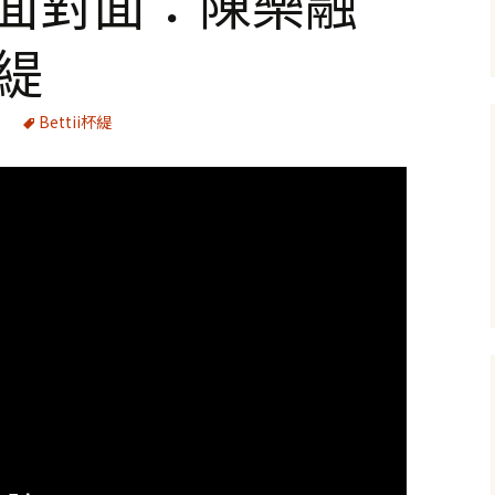
河面對面：陳樂融
杯緹
Bettii杯緹