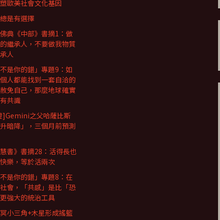
塑歐美社會文化基因
總是有選擇
佛典《中部》書摘1：做
的繼承人，不要做我物質
承人
不是你的錯」專題9：如
個人都能找到一套自洽的
赦免自己，那麼地球確實
有共識
證]Gemini之父哈薩比斯
升暗降」，三個月前預測
慧書》書摘28：活得長也
快樂，等於活兩次
不是你的錯」專題8：在
社會，「共感」是比「恐
更強大的統治工具
冥小三角+木星形成搖籃