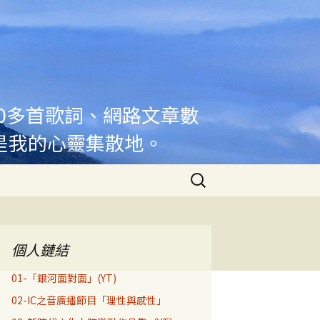
00多首歌詞、網路文章數
是我的心靈集散地。
搜
尋
關
鍵
字:
個人鏈結
01-「銀河面對面」(YT)
02-IC之音廣播節目「理性與感性」