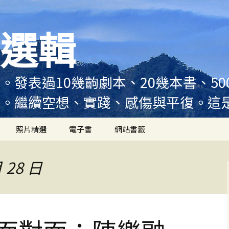
選輯
。發表過10幾齣劇本、20幾本書、5
例。繼續空想、實踐、感傷與平復。這
照片精選
電子書
網站書籤
 28 日