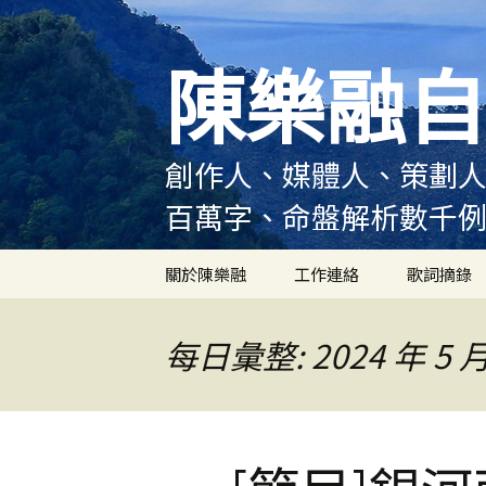
跳
至
陳樂融自
主
要
內
容
創作人、媒體人、策劃人
百萬字、命盤解析數千
關於陳樂融
工作連絡
歌詞摘錄
陳樂融履歷
每日彙整: 2024 年 5 月
陳樂融大事記
陳樂融實體書出版紀錄
陳樂融舞台劇及音樂劇
作品演出紀錄