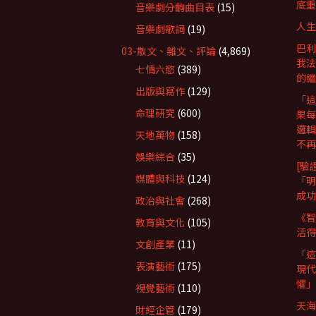
底重
音樂劇分齣曲目表
(15)
人生
音樂劇歌詞
(19)
巴利
03-散文、雜文、評論
(4,869)
我法
七情六慾
(389)
的繼
出版與寫作
(129)
「這
命理研究
(600)
果每
邏輯
天地萬物
(158)
不再
娛樂綜合
(35)
[驗
媒體與科技
(124)
「明
成功
政治與社會
(268)
《智
教育與文化
(105)
活得
文創產業
(11)
「這
表演藝術
(175)
現代
懼」
視覺藝術
(110)
天海
財經企管
(179)