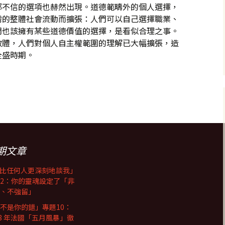
都不信的選項也赫然出現。道德範疇外的個人選擇，
需的整體社會流動而擴張：人們可以自己選擇職業、
們也該擁有某些道德價值的選擇，是看似合理之事。
政體，人們對個人自主權範圍的理解已大幅擴張，造
全盛時期。
多數人並沒有深不可測、僅屬於自己的個體性
期文章
I比任何人更深刻地談我」
2：你的靈魂設定了「非
、不強留」
不是你的錯」專題10：
68 年法國「五月風暴」徹