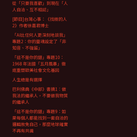
從「只要我喜歡」到現在「人
人自洽、互不相認」
[節目]台灣心事：《找樹的人
2》作者徐嘉君博士
「AI比任何人更深刻地談我」
專題2：你的靈魂設定了「非
知音、不強留」
「這不是你的錯」專題10：
1968 年法國「五月風暴」徹
底重塑歐美社會文化基因
人生總是有選擇
巴利佛典《中部》書摘1：做
我法的繼承人，不要做我物質
的繼承人
「這不是你的錯」專題9：如
果每個人都能找到一套自洽的
邏輯赦免自己，那麼地球確實
不再有共識