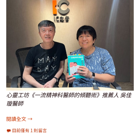
心靈工坊《一流精神科醫師的傾聽術》推薦人 吳佳
璇醫師
[圖輯]訪問：吳佳璇、邱建智、嚴博瀚、黃清龍、
閱讀全文
→
目前僅有 1 則留言