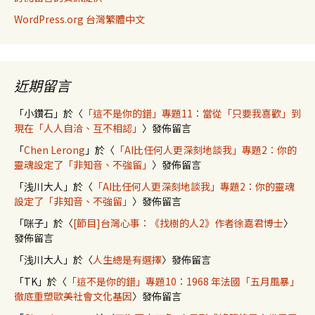
WordPress.org 台灣繁體中文
近期留言
「
小鑽石
」於〈
「這不是你的錯」專題11：當從「只要我喜歡」到
現在「人人自洽、互不相認」
〉發佈留言
「
Chen Lerong
」於〈
「AI比任何人更深刻地談我」專題2：你的
靈魂設定了「非知音、不強留」
〉發佈留言
「
浅川大人
」於〈
「AI比任何人更深刻地談我」專題2：你的靈魂
設定了「非知音、不強留」
〉發佈留言
「
咪子
」於〈
[節目]台灣心事：《找樹的人2》作者徐嘉君博士
〉
發佈留言
「
浅川大人
」於〈
人生總是有選擇
〉發佈留言
「
TK
」於〈
「這不是你的錯」專題10：1968 年法國「五月風暴」
徹底重塑歐美社會文化基因
〉發佈留言