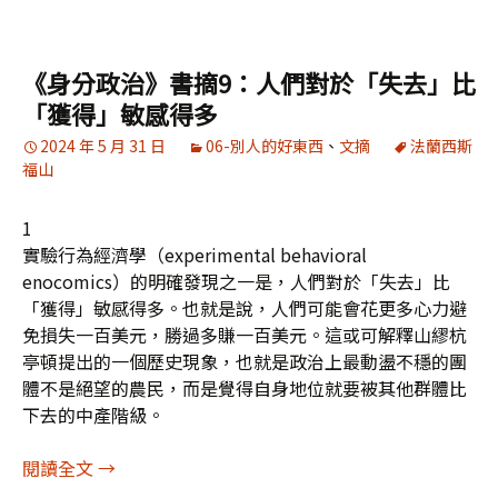
《身分政治》書摘9：人們對於「失去」比
「獲得」敏感得多
2024 年 5 月 31 日
06-別人的好東西
、
文摘
法蘭西斯
福山
1
實驗行為經濟學（experimental behavioral
enocomics）的明確發現之一是，人們對於「失去」比
「獲得」敏感得多。也就是說，人們可能會花更多心力避
免損失一百美元，勝過多賺一百美元。這或可解釋山繆杭
亭頓提出的一個歷史現象，也就是政治上最動盪不穩的團
體不是絕望的農民，而是覺得自身地位就要被其他群體比
下去的中產階級。
《身分政治》書摘9：人們對於「失去」比「獲得
閱讀全文
→