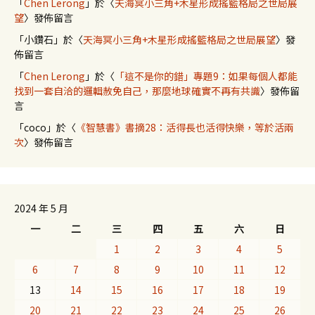
「
Chen Lerong
」於〈
天海冥小三角+木星形成搖籃格局之世局展
望
〉發佈留言
「
小鑽石
」於〈
天海冥小三角+木星形成搖籃格局之世局展望
〉發
佈留言
「
Chen Lerong
」於〈
「這不是你的錯」專題9：如果每個人都能
找到一套自洽的邏輯赦免自己，那麼地球確實不再有共識
〉發佈留
言
「
coco
」於〈
《智慧書》書摘28：活得長也活得快樂，等於活兩
次
〉發佈留言
2024 年 5 月
一
二
三
四
五
六
日
1
2
3
4
5
6
7
8
9
10
11
12
13
14
15
16
17
18
19
20
21
22
23
24
25
26