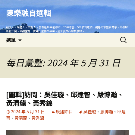
跳
至
陳樂融自選輯
主
要
創作人、媒體人、策劃人。發表過10幾齣劇本、20幾本書、500多首歌詞、網路文章數百萬字、命盤解
內
析數千例。繼續空想、實踐、感傷與平復。這是我的心靈集散地。
搜
容
選單
尋
關
鍵
每日彙整: 2024 年 5 月 31 日
字:
[圖輯]訪問：吳佳璇、邱建智、嚴博瀚、
黃清龍、黃秀錦
2024 年 5 月 31 日
廣播節目
吳佳璇
、
嚴博瀚
、
邱建
智
、
黃清龍
、
黃秀錦