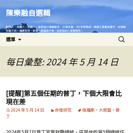
跳
至
陳樂融自選輯
主
要
創作人、媒體人、策劃人。發表過10幾齣劇本、20幾本書、500多首歌詞、網路文章數百萬字、命盤解
內
析數千例。繼續空想、實踐、感傷與平復。這是我的心靈集散地。
搜
容
選單
尋
關
鍵
每日彙整: 2024 年 5 月 14 日
字:
[提醒]第五個任期的普丁，下個大限會比
現在差
2024 年 5 月 14 日
命理研究
俄羅斯
、
大限盤
、
普
丁
2024年5月7日普丁宣誓就職總統，這是他的第5個總統任