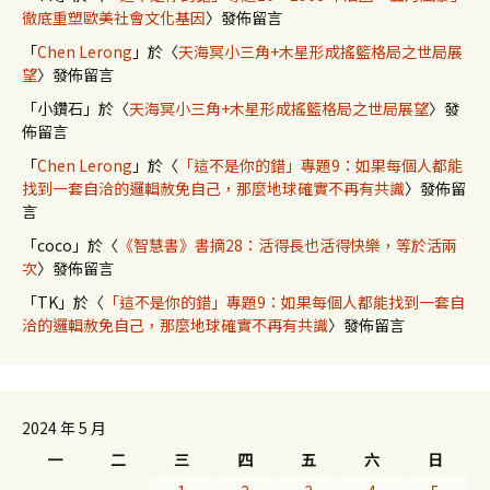
徹底重塑歐美社會文化基因
〉發佈留言
「
Chen Lerong
」於〈
天海冥小三角+木星形成搖籃格局之世局展
望
〉發佈留言
「
小鑽石
」於〈
天海冥小三角+木星形成搖籃格局之世局展望
〉發
佈留言
「
Chen Lerong
」於〈
「這不是你的錯」專題9：如果每個人都能
找到一套自洽的邏輯赦免自己，那麼地球確實不再有共識
〉發佈留
言
「
coco
」於〈
《智慧書》書摘28：活得長也活得快樂，等於活兩
次
〉發佈留言
「
TK
」於〈
「這不是你的錯」專題9：如果每個人都能找到一套自
洽的邏輯赦免自己，那麼地球確實不再有共識
〉發佈留言
2024 年 5 月
一
二
三
四
五
六
日