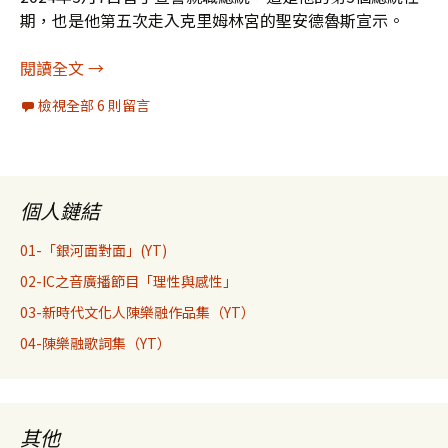
期，也是他第五次走入克里姆林宮的聖安德魯斯宣示。
[提醒]第五個任期的普丁，下個大限會比現在差
閱讀全文
→
檢視全部 6 則留言
個人鏈結
01-「銀河面對面」(YT)
02-IC之音廣播節目「理性與感性」
03-新時代文化人陳樂融作品集（YT）
04-陳樂融歌詞集（YT）
其他