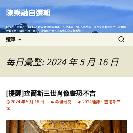
跳
至
陳樂融自選輯
主
要
創作人、媒體人、策劃人。發表過10幾齣劇本、20幾本書、500多首歌詞、網路文章數百萬字、命盤解
內
析數千例。繼續空想、實踐、感傷與平復。這是我的心靈集散地。
搜
容
選單
尋
關
鍵
每日彙整: 2024 年 5 月 16 日
字:
[提醒]查爾斯三世肖像畫恐不吉
2024 年 5 月 16 日
命理研究
2024運勢
、
查爾斯三
世