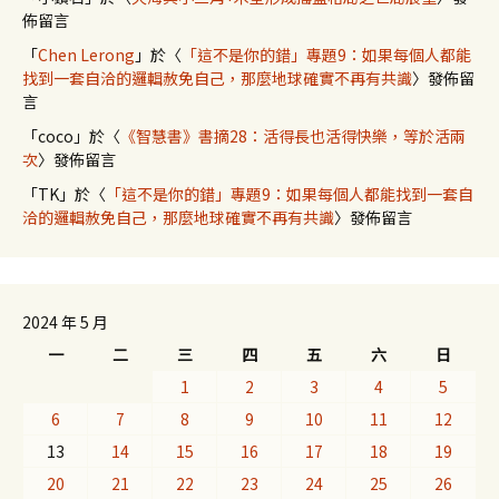
佈留言
「
Chen Lerong
」於〈
「這不是你的錯」專題9：如果每個人都能
找到一套自洽的邏輯赦免自己，那麼地球確實不再有共識
〉發佈留
言
「
coco
」於〈
《智慧書》書摘28：活得長也活得快樂，等於活兩
次
〉發佈留言
「
TK
」於〈
「這不是你的錯」專題9：如果每個人都能找到一套自
洽的邏輯赦免自己，那麼地球確實不再有共識
〉發佈留言
2024 年 5 月
一
二
三
四
五
六
日
1
2
3
4
5
6
7
8
9
10
11
12
13
14
15
16
17
18
19
20
21
22
23
24
25
26