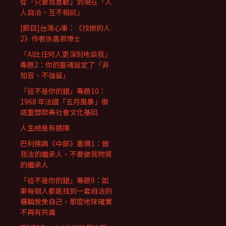
從「只要我喜歡」到現在「人
人自洽、互不相認」
[節目]台灣心事：《找樹的人
2》作者徐嘉君博士
「AI比任何人更深刻地談我」
專題2：你的靈魂設定了「非
知音、不強留」
「這不是你的錯」專題10：
1968 年法國「五月風暴」徹
底重塑歐美社會文化基因
人生總是有選擇
巴利佛典《中部》書摘1：做
我法的繼承人，不要做我物質
的繼承人
「這不是你的錯」專題9：如
果每個人都能找到一套自洽的
邏輯赦免自己，那麼地球確實
不再有共識