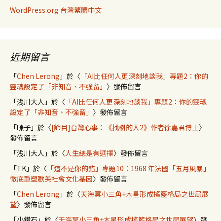
WordPress.org 台灣繁體中文
近期留言
「
Chen Lerong
」於〈
「AI比任何人更深刻地談我」專題2：你的
靈魂設定了「非知音、不強留」
〉發佈留言
「
浅川大人
」於〈
「AI比任何人更深刻地談我」專題2：你的靈魂
設定了「非知音、不強留」
〉發佈留言
「
咪子
」於〈
[節目]台灣心事：《找樹的人2》作者徐嘉君博士
〉
發佈留言
「
浅川大人
」於〈
人生總是有選擇
〉發佈留言
「
TK
」於〈
「這不是你的錯」專題10：1968 年法國「五月風暴」
徹底重塑歐美社會文化基因
〉發佈留言
「
Chen Lerong
」於〈
天海冥小三角+木星形成搖籃格局之世局展
望
〉發佈留言
「
小鑽石
」於〈
天海冥小三角+木星形成搖籃格局之世局展望
〉發