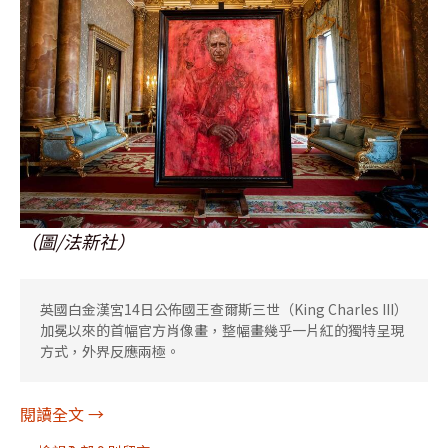
（圖/法新社）
英國白金漢宮14日公佈國王查爾斯三世（King Charles III）
加冕以來的首幅官方肖像畫，整幅畫幾乎一片紅的獨特呈現
方式，外界反應兩極。
[提醒]查爾斯三世肖像畫恐不吉
閱讀全文
→