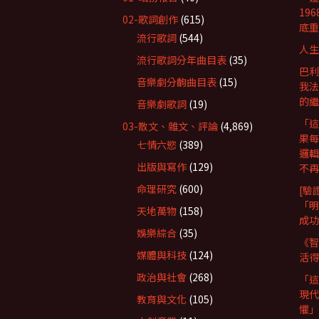
19
02-歌詞創作
(615)
底重
流行歌詞
(544)
人生
流行歌詞分年曲目表
(35)
巴利
音樂劇分齣曲目表
(15)
我法
的繼
音樂劇歌詞
(19)
「這
03-散文、雜文、評論
(4,869)
果每
七情六慾
(389)
邏輯
出版與寫作
(129)
不再
命理研究
(600)
[驗
「明
天地萬物
(158)
成功
娛樂綜合
(35)
《智
媒體與科技
(124)
活得
政治與社會
(268)
「這
現代
教育與文化
(105)
懼」