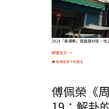
2024「春潮集」建基路封街，
[圖輯]大武山下，散步潮
閱讀全文
→
檢視全部 9 則留言
傅佩榮《
19：解卦