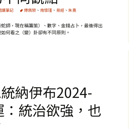
閱讀筆記
傅佩榮
、
南懷瑾
、
易經
、
朱熹
音蛇師，現在稱籌策）、數字、金錢占卜，最後得出
但如何看之（變）卦卻有不同原則。
19：解卦的不同觀點
統納伊布2024-
大運：統治欲強，也
事