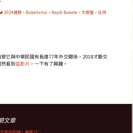
2024運勢
、
Bukelismo
、
Nayib Bukele
、
大限盤
、
比特
管它與中華民國有長達77年外交關係，2018才斷交
偶然看到
這影片
，一下有了興趣。
4-2033年大運：統治欲強，也容易做錯事
期文章
不是你的錯」專題10：