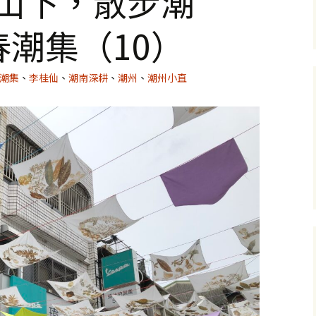
武山下，散步潮
春潮集（10）
潮集
、
李桂仙
、
潮南深耕
、
潮州
、
潮州小直