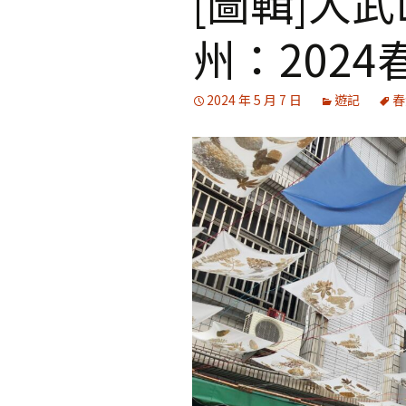
[圖輯]大
州：2024
媒體專訪精選
2024 年 5 月 7 日
遊記
春