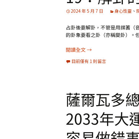
2024 年 5 月 7 日
身心性靈
、
占卦後要解卦，不管是用揲蓍（
的卦象要看之卦（亦稱變卦）。
傅佩榮《周易哲學》筆記
閱讀全文
→
目前僅有 1 則留言
薩爾瓦多總
2033年
容易做錯