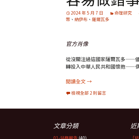
2024 年 5 月 7 日
命理研究
幣
、
納伊布
、
薩爾瓦多
官方肖像
從沒關注過這國家薩爾瓦多——儘
轉投入中華人民共和國懷抱——
薩爾瓦多總統納伊布202
閱讀全文
→
檢視全部 2 則留言
文章分類
近
01-站務報告
(40)
「這