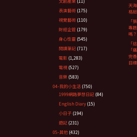
文創產業
(11)
天海
表演藝術
(175)
格局
視覺藝術
(110)
「張
專題
財經企管
(179)
嗎？
身心性靈
(545)
「這
閱讀筆記
(717)
「痛
完善
電影
(1,283)
目標
電視
(527)
音樂
(583)
04-我的小生活
(750)
1999網路夢想日記
(84)
English Diary
(15)
小日子
(194)
遊記
(231)
05-其他
(432)