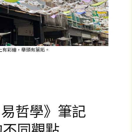
地上有彩繪，舉頭有葉拓。
州：2024春潮集（10）
周易哲學》筆記
的不同觀點