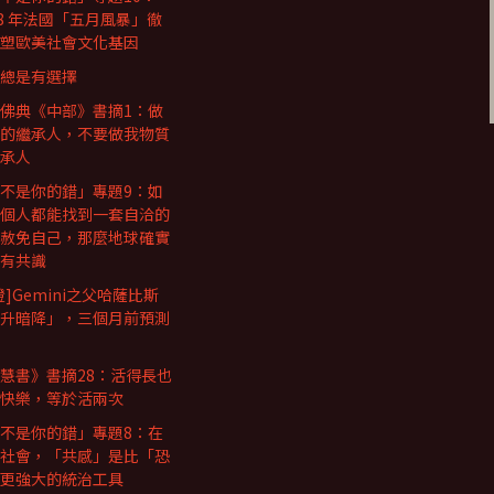
68 年法國「五月風暴」徹
塑歐美社會文化基因
總是有選擇
佛典《中部》書摘1：做
的繼承人，不要做我物質
承人
不是你的錯」專題9：如
個人都能找到一套自洽的
赦免自己，那麼地球確實
有共識
證]Gemini之父哈薩比斯
升暗降」，三個月前預測
慧書》書摘28：活得長也
快樂，等於活兩次
不是你的錯」專題8：在
社會，「共感」是比「恐
更強大的統治工具