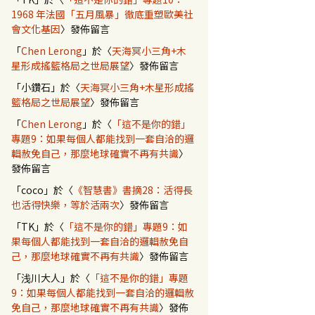
1968 年法國「五月風暴」徹底重塑歐美社
會文化基因
〉發佈留言
「
Chen Lerong
」於〈
天海冥小三角+木
星形成搖籃格局之世局展望
〉發佈留言
「
小鑽石
」於〈
天海冥小三角+木星形成搖
籃格局之世局展望
〉發佈留言
「
Chen Lerong
」於〈
「這不是你的錯」
專題9：如果每個人都能找到一套自洽的邏
輯赦免自己，那麼地球確實不再有共識
〉
發佈留言
「
coco
」於〈
《智慧書》書摘28：活得長
也活得快樂，等於活兩次
〉發佈留言
「
TK
」於〈
「這不是你的錯」專題9：如
果每個人都能找到一套自洽的邏輯赦免自
己，那麼地球確實不再有共識
〉發佈留言
「
浅川大人
」於〈
「這不是你的錯」專題
9：如果每個人都能找到一套自洽的邏輯赦
免自己，那麼地球確實不再有共識
〉發佈