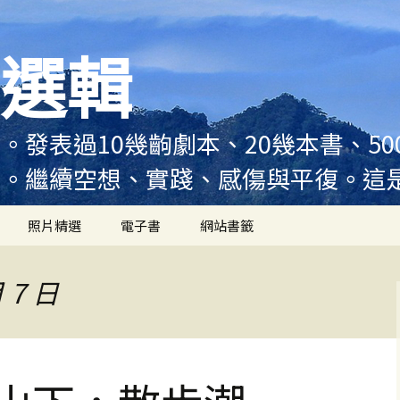
選輯
。發表過10幾齣劇本、20幾本書、5
例。繼續空想、實踐、感傷與平復。這
照片精選
電子書
網站書籤
 7 日