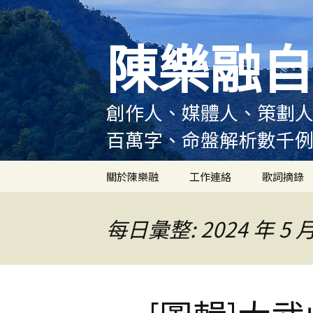
跳
至
陳樂融自
主
要
內
容
創作人、媒體人、策劃人
百萬字、命盤解析數千
關於陳樂融
工作連絡
歌詞摘錄
陳樂融履歷
每日彙整: 2024 年 5 月
陳樂融大事記
陳樂融實體書出版紀錄
陳樂融舞台劇及音樂劇
作品演出紀錄