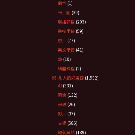
劇本
(1)
卡片圖
(39)
廣播節目
(203)
書帖手跡
(59)
照片
(77)
英文學習
(41)
詩
(10)
講座課程
(2)
06-別人的好東西
(1,532)
AI
(331)
圖像
(132)
報導
(26)
影片
(37)
文摘
(586)
短句與詩
(189)