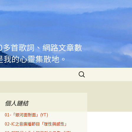
00多首歌詞、網路文章數
是我的心靈集散地。
搜
尋
關
鍵
字:
個人鏈結
01-「銀河面對面」(YT)
02-IC之音廣播節目「理性與感性」