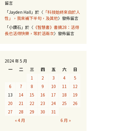
留言
「
Jayden Hall
」於〈
「科技始終來自於人
性」，我來補下半句，及其他
〉發佈留言
「
小鑽石
」於〈
《智慧書》書摘28：活得
長也活得快樂，等於活兩次
〉發佈留言
2024 年 5 月
一
二
三
四
五
六
日
1
2
3
4
5
6
7
8
9
10
11
12
13
14
15
16
17
18
19
20
21
22
23
24
25
26
27
28
29
30
31
« 4 月
6 月 »