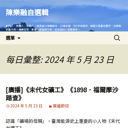
跳
至
陳樂融自選輯
主
要
創作人、媒體人、策劃人。發表過10幾齣劇本、20幾本書、500多首歌詞、網路文章數百萬字、命盤解
內
析數千例。繼續空想、實踐、感傷與平復。這是我的心靈集散地。
搜
容
選單
尋
關
鍵
每日彙整: 2024 年 5 月 23 日
字:
[廣播]《末代女礦工》《1898．福爾摩沙
踏查》
2024 年 5 月 23 日
廣播節目
認識「礦場的母親」，臺灣能源史上重要的小人物《末代
女礦工》