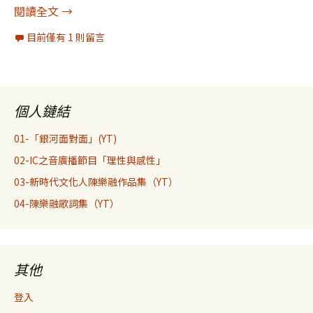
《身分政治》書摘2：「爭取承認的鬥爭是人類歷
閱讀全文
→
目前僅有 1 則留言
個人鏈結
01-「銀河面對面」(YT)
02-IC之音廣播節目「理性與感性」
03-新時代文化人陳樂融作品集（YT）
04-陳樂融歌詞集（YT）
其他
登入