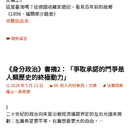
這是臺灣嗎？從德國收藏家遊記，看見百年前的故鄉
《1898．福爾摩沙踏查》
收聽由此去
發佈留言
《身分政治》書摘2：「爭取承認的鬥爭是
人類歷史的終極動力」
2024 年 5 月 23 日
06-別人的好東西
、
文摘
法蘭西斯
福山
、
黑格爾
1
二十世紀的政治向來是沿著經濟議題界定的左右光譜來規
劃：左翼希望更平等，右翼想要更大的自由。…