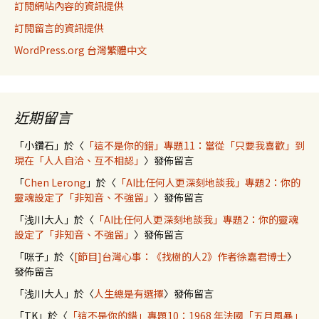
訂閱網站內容的資訊提供
訂閱留言的資訊提供
WordPress.org 台灣繁體中文
近期留言
「
小鑽石
」於〈
「這不是你的錯」專題11：當從「只要我喜歡」到
現在「人人自洽、互不相認」
〉發佈留言
「
Chen Lerong
」於〈
「AI比任何人更深刻地談我」專題2：你的
靈魂設定了「非知音、不強留」
〉發佈留言
「
浅川大人
」於〈
「AI比任何人更深刻地談我」專題2：你的靈魂
設定了「非知音、不強留」
〉發佈留言
「
咪子
」於〈
[節目]台灣心事：《找樹的人2》作者徐嘉君博士
〉
發佈留言
「
浅川大人
」於〈
人生總是有選擇
〉發佈留言
「
TK
」於〈
「這不是你的錯」專題10：1968 年法國「五月風暴」