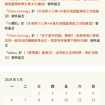
徹底重塑歐美社會文化基因
〉發佈留言
「
Chen Lerong
」於〈
天海冥小三角+木星形成搖籃格局之世局展
望
〉發佈留言
「
小鑽石
」於〈
天海冥小三角+木星形成搖籃格局之世局展望
〉發
佈留言
「
Chen Lerong
」於〈
「這不是你的錯」專題9：如果每個人都能
找到一套自洽的邏輯赦免自己，那麼地球確實不再有共識
〉發佈留
言
「
coco
」於〈
《智慧書》書摘28：活得長也活得快樂，等於活兩
次
〉發佈留言
2024 年 5 月
一
二
三
四
五
六
日
1
2
3
4
5
6
7
8
9
10
11
12