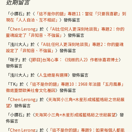
近期留言
「
小鑽石
」於〈
「這不是你的錯」專題11：當從「只要我喜歡」到
現在「人人自洽、互不相認」
〉發佈留言
「
Chen Lerong
」於〈
「AI比任何人更深刻地談我」專題2：你的
靈魂設定了「非知音、不強留」
〉發佈留言
「
浅川大人
」於〈
「AI比任何人更深刻地談我」專題2：你的靈魂
設定了「非知音、不強留」
〉發佈留言
「
咪子
」於〈
[節目]台灣心事：《找樹的人2》作者徐嘉君博士
〉
發佈留言
「
浅川大人
」於〈
人生總是有選擇
〉發佈留言
「
TK
」於〈
「這不是你的錯」專題10：1968 年法國「五月風暴」
徹底重塑歐美社會文化基因
〉發佈留言
「
Chen Lerong
」於〈
天海冥小三角+木星形成搖籃格局之世局展
望
〉發佈留言
「
小鑽石
」於〈
天海冥小三角+木星形成搖籃格局之世局展望
〉發
佈留言
「
Chen Lerong
」於〈
「這不是你的錯」專題9：如果每個人都能