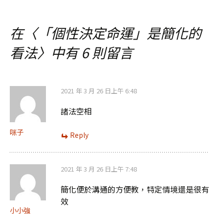
章
在〈
「個性決定命運」是簡化的
導
看法
〉中有 6 則留言
覽
2021 年 3 月 26 日上午 6:48
諸法空相
咪子
Reply
2021 年 3 月 26 日上午 7:48
簡化便於溝通的方便教，特定情境還是很有
效
小小強