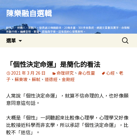
跳
至
陳樂融自選輯
主
要
創作人、媒體人、策劃人。發表過10幾齣劇本、20幾本書、500多首歌詞、網路文章數百萬字、命盤解
內
析數千例。繼續空想、實踐、感傷與平復。這是我的心靈集散地。
搜
容
選單
尋
關
鍵
「個性決定命運」是簡化的看法
字:
2021 年 3 月 26 日
命理研究
、
身心性靈
心經
、
老
子
、
蘇東坡
、
蘇軾
、
道德經
、
金剛經
人常說「個性決定命運」，就算不信命理的人，也好像願
意同意這句話。
大概是「個性」一詞聽起來比較像心理學，心理學又好像
比較接近科學而非玄學，所以承認「個性決定命運」，比
較不「迷信」。