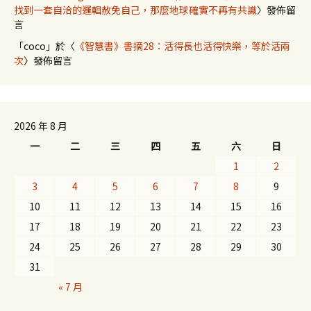
找到一套自洽的邏輯赦免自己，那麼地球確實不再有共識
〉發佈留
言
「
coco
」於〈
《智慧書》書摘28：活得長也活得快樂，等於活兩
次
〉發佈留言
2026 年 8 月
一
二
三
四
五
六
日
1
2
3
4
5
6
7
8
9
10
11
12
13
14
15
16
17
18
19
20
21
22
23
24
25
26
27
28
29
30
31
« 7 月