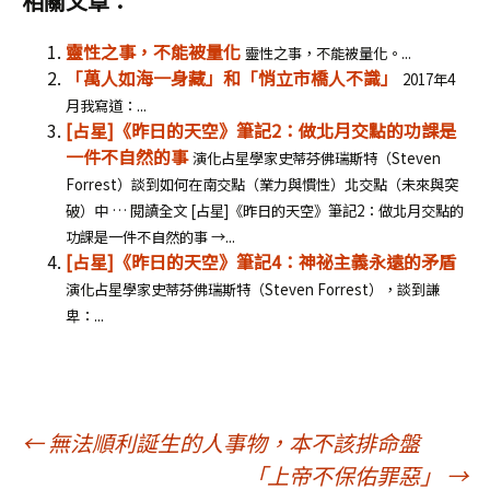
相關文章：
靈性之事，不能被量化
靈性之事，不能被量化。...
「萬人如海一身藏」和「悄立市橋人不識」
2017年4
月我寫道：...
[占星]《昨日的天空》筆記2：做北月交點的功課是
一件不自然的事
演化占星學家史蒂芬佛瑞斯特（Steven
Forrest）談到如何在南交點（業力與慣性）北交點（未來與突
破）中 … 閱讀全文 [占星]《昨日的天空》筆記2：做北月交點的
功課是一件不自然的事 →...
[占星]《昨日的天空》筆記4：神祕主義永遠的矛盾
演化占星學家史蒂芬佛瑞斯特（Steven Forrest），談到謙
卑：...
文
←
無法順利誕生的人事物，本不該排命盤
「上帝不保佑罪惡」
→