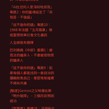
「AI比任何人更深刻地談我」
專題2：你的靈魂設定了「非
知音、不強留」
「這不是你的錯」專題10：
1968 年法國「五月風暴」徹
底重塑歐美社會文化基因
人生總是有選擇
巴利佛典《中部》書摘1：做
我法的繼承人，不要做我物質
的繼承人
「這不是你的錯」專題9：如
果每個人都能找到一套自洽的
邏輯赦免自己，那麼地球確實
不再有共識
[驗證]Gemini之父哈薩比斯
「明升暗降」，三個月前預測
成功
《智慧書》書摘28：活得長也