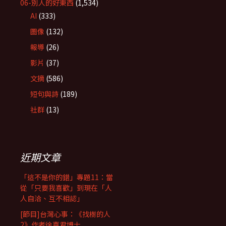
06-別人的好東西
(1,534)
AI
(333)
圖像
(132)
報導
(26)
影片
(37)
文摘
(586)
短句與詩
(189)
社群
(13)
近期文章
「這不是你的錯」專題11：當
從「只要我喜歡」到現在「人
人自洽、互不相認」
[節目]台灣心事：《找樹的人
2》作者徐嘉君博士