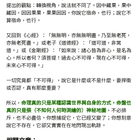
提出的觀點：轉換視角，說法就不同了。因中藏果，果中
藏因，因因果果，果果因因。你說它宿命，也行；說它不
算宿命，也行。
又回到《心經》：「無無明，亦無無明盡。乃至無老死，
亦無老死盡。」或老子《道德經》：「道可道，非常
道。」或《金剛經》：「如來說：諸心皆為非心，是名為
心。所以者何？須菩提！過去心不可得，現在心不可得，
未來心不可得。」
一切究竟都「不可得」，說它是什麼或不是什麼，要捍衛
或否認，真有那麼重要？
所以，
命理真的只是某種認識世界與自身的方式，命盤也
真的只是張（不知何人何時測繪的）神秘地圖
，不必排
斥，也不必盡信。你想捕捉它，它已經又變了；你想刻意
說它不存在，它卻又實實在在地閃現出軌跡。